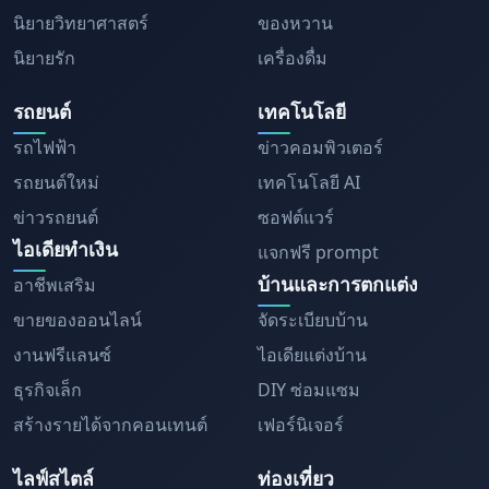
นิยายวิทยาศาสตร์
ของหวาน
นิยายรัก
เครื่องดื่ม
รถยนต์
เทคโนโลยี
รถไฟฟ้า
ข่าวคอมพิวเตอร์
รถยนต์ใหม่
เทคโนโลยี AI
ข่าวรถยนต์
ซอฟต์แวร์
ไอเดียทำเงิน
แจกฟรี prompt
บ้านและการตกแต่ง
อาชีพเสริม
ขายของออนไลน์
จัดระเบียบบ้าน
งานฟรีแลนซ์
ไอเดียแต่งบ้าน
ธุรกิจเล็ก
DIY ซ่อมแซม
สร้างรายได้จากคอนเทนต์
เฟอร์นิเจอร์
ไลฟ์สไตล์
ท่องเที่ยว