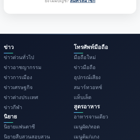
ยังไม่มีบัญชี?
สมัครสมาชิก
ข่าว
โทรศัพท์มือถือ
ข่าวด่วนทั่วไป
มือถือใหม่
ข่าวอาชญากรรม
ข่าวมือถือ
ข่าวการเมือง
อุปกรณ์เสียง
ข่าวเศรษฐกิจ
สมาร์ทวอทช์
ข่าวต่างประเทศ
แท็บเล็ต
สูตรอาหาร
ข่าวกีฬา
นิยาย
อาหารจานเดียว
นิยายแฟนตาซี
เมนูผัด/ทอด
นิยายสืบสวนสอบสวน
เมนูต้ม/แกง