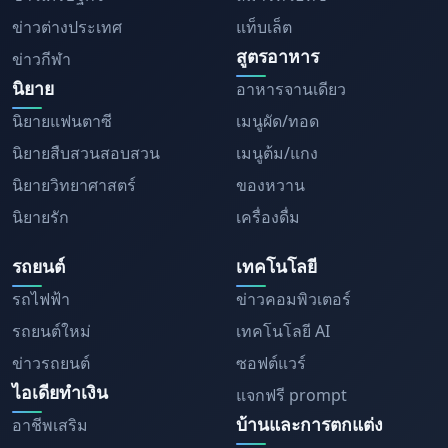
ข่าวต่างประเทศ
แท็บเล็ต
สูตรอาหาร
ข่าวกีฬา
นิยาย
อาหารจานเดียว
นิยายแฟนตาซี
เมนูผัด/ทอด
นิยายสืบสวนสอบสวน
เมนูต้ม/แกง
นิยายวิทยาศาสตร์
ของหวาน
นิยายรัก
เครื่องดื่ม
รถยนต์
เทคโนโลยี
รถไฟฟ้า
ข่าวคอมพิวเตอร์
รถยนต์ใหม่
เทคโนโลยี AI
ข่าวรถยนต์
ซอฟต์แวร์
ไอเดียทำเงิน
แจกฟรี prompt
บ้านและการตกแต่ง
อาชีพเสริม