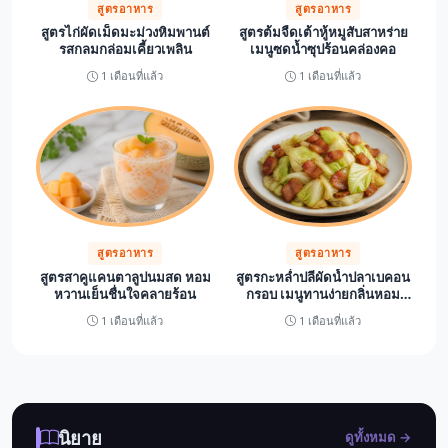
สูตรอาหาร
สูตรอาหาร
สูตรไก่ผัดเม็ดมะม่วงหิมพานต์
สูตรต้มจืดเต้าหู้หมูสับสาหร่าย
รสกลมกล่อมเคี้ยวเพลิน
เมนูซดน้ำซุปร้อนคล่องคอ
1 เดือนที่แล้ว
1 เดือนที่แล้ว
สูตรอาหาร
สูตรอาหาร
สูตรสาคูแคนตาลูปนมสด หอม
สูตรกะหล่ำปลีผัดน้ำปลาเบคอน
หวานเย็นชื่นใจคลายร้อน
กรอบ เมนูทานง่ายกลิ่นหอม
ชวนหิว
1 เดือนที่แล้ว
1 เดือนที่แล้ว
นิยาย
ดูทั้งหมด →