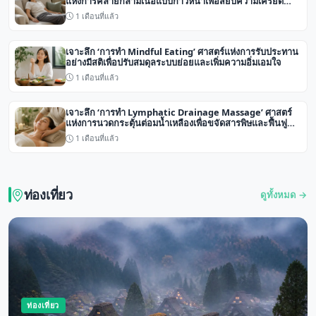
แห่งการคลายกล้ามเนื้อแบบก้าวหน้าเพื่อสยบความเครียด
สะสม
1 เดือนที่แล้ว
เจาะลึก ‘การทำ Mindful Eating’ ศาสตร์แห่งการรับประทาน
อย่างมีสติเพื่อปรับสมดุลระบบย่อยและเพิ่มความอิ่มเอมใจ
1 เดือนที่แล้ว
เจาะลึก ‘การทำ Lymphatic Drainage Massage’ ศาสตร์
แห่งการนวดกระตุ้นต่อมน้ำเหลืองเพื่อขจัดสารพิษและฟื้นฟู
ระบบภูมิคุ้มกัน
1 เดือนที่แล้ว
ท่องเที่ยว
ดูทั้งหมด →
ท่องเที่ยว