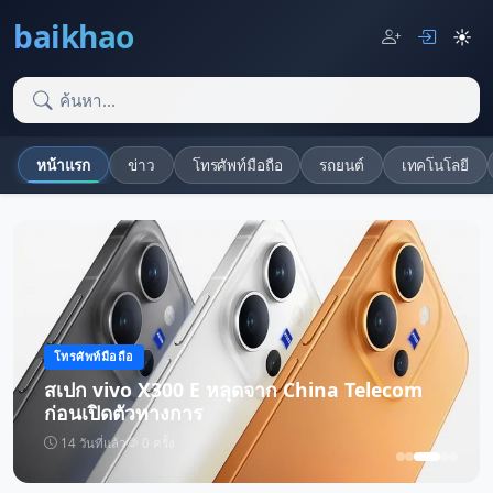
baikhao
☀️
หน้าแรก
ข่าว
โทรศัพท์มือถือ
รถยนต์
เทคโนโลยี
โทรศัพท์มือถือ
สเปก vivo X300 E หลุดจาก China Telecom
ก่อนเปิดตัวทางการ
14 วันที่แล้ว
0 ครั้ง