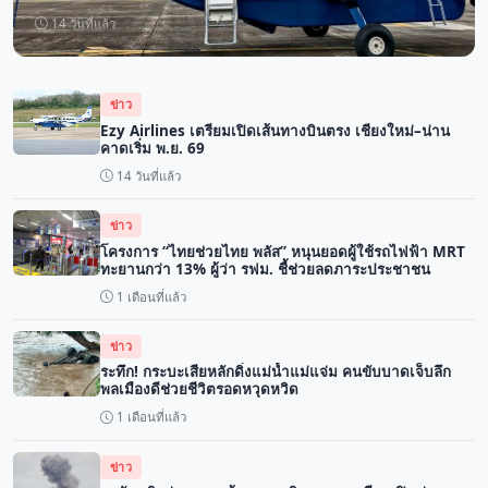
14 วันที่แล้ว
ข่าว
Ezy Airlines เตรียมเปิดเส้นทางบินตรง เชียงใหม่–น่าน
คาดเริ่ม พ.ย. 69
14 วันที่แล้ว
ข่าว
โครงการ “ไทยช่วยไทย พลัส” หนุนยอดผู้ใช้รถไฟฟ้า MRT
ทะยานกว่า 13% ผู้ว่า รฟม. ชี้ช่วยลดภาระประชาชน
1 เดือนที่แล้ว
ข่าว
ระทึก! กระบะเสียหลักดิ่งแม่น้ำแม่แจ่ม คนขับบาดเจ็บลึก
พลเมืองดีช่วยชีวิตรอดหวุดหวิด
1 เดือนที่แล้ว
ข่าว