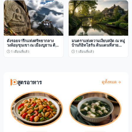
ดั่งรอยจารึกแห่งศรัทธากลาง
มนตราแห่งความเงียบสงัด ณ หมู่
วงล้อมขุนเขา ณ เมืองบูธาน ดิน
บ้านกิอิทโฮร์น ดินแดนที่สายน้ำ
แดนที่วิถีแห่งจิตวิญญาณสถิตใน
ถักทอเส้นใยแห่งกาลเวลา
1 เดือนที่แล้ว
1 เดือนที่แล้ว
ไอหมอก
สูตรอาหาร
ดูทั้งหมด →