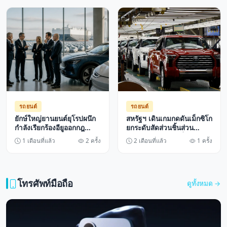
พาณิชย์ปี 2570
รถยนต์
รถยนต์
ยักษ์ใหญ่ยานยนต์ยุโรปผนึก
สหรัฐฯ เดินเกมกดดันเม็กซิโก
กำลังเรียกร้องอียูออกกฎ
ยกระดับสัดส่วนชิ้นส่วน
Made in Europe สกัด
รถยนต์ในภูมิภาคเพื่อสิทธิ
1 เดือนที่แล้ว
2 ครั้ง
2 เดือนที่แล้ว
1 ครั้ง
รถยนต์จีนทะลักตลาด
ประโยชน์การค้า
โทรศัพท์มือถือ
ดูทั้งหมด →