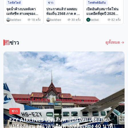
ไลฟ์สไตล์
ข่าว
โทรศัพท์มือถือ
จุดน้ำค้างบนหลังคา
ประกาศแล้ว! ผลสอบ
เปิดอันดับสมาร์ตโฟน
ส
เมทัลชีท สาเหตุของน้ำ
ท้องถิ่น 2568 ภาค ค เช็
แบตอึดที่สุดปี 2026
น
หยดที่หลายคนเข้าใจ
กรายชื่อเรียงลำดับครบ
เทียบชัดรุ่นไหนให้เกิน
ท
baikhao
18 ครั้ง
baikhao
30 ครั้ง
baibai
82 ครั้ง
ผิดว่าเป็นหลังคารั่ว
10 เขต
7,000mAh พร้อมเลนส์
ซูม
ข่าว
ดูทั้งหมด →
ข่าว
EZY AIRLINES เปิดเส้นทางบินใหม่ เชียงใหม่-
แม่ฮ่องสอน ลดเวลาเดินทางเหลือเพียง 40 นาที