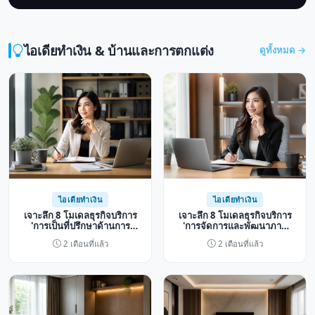
ไอเดียทำเงิน & บ้านและการตกแต่ง
ดูทั้งหมด →
ไอเดียทำเงิน
ไอเดียทำเงิน
เจาะลึก 8 โมเดลธุรกิจบริการ
เจาะลึก 8 โมเดลธุรกิจบริการ
'การเป็นที่ปรึกษาด้านการ
'การจัดการและพัฒนาภาพ
จัดการเวลาและประสิทธิภาพ
ลักษณ์ออนไลน์ (Personal
2 เดือนที่แล้ว
2 เดือนที่แล้ว
ชีวิต' เปลี่ยนทักษะการจัดสรร
Branding Consultant)'
ให้เป็นรายได้ระดับมืออาชีพ
เปลี่ยนความเข้าใจในตัวตนให้
เป็นรายได้ระดับมืออาชีพ