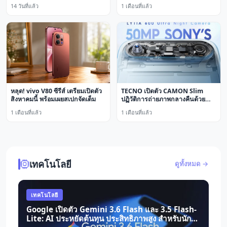
อลังการ
14 วันที่แล้ว
1 เดือนที่แล้ว
หลุด! vivo V80 ซีรีส์ เตรียมเปิดตัว
TECNO เปิดตัว CAMON Slim
สิงหาคมนี้ พร้อมเผยสเปกจัดเต็ม
ปฏิวัติการถ่ายภาพกลางคืนด้วย
กล้อง 50MP Sony's LYTIA 600
1 เดือนที่แล้ว
1 เดือนที่แล้ว
Ultra Night Camera
เทคโนโลยี
ดูทั้งหมด →
เทคโนโลยี
Google เปิดตัว Gemini 3.6 Flash และ 3.5 Flash-
Lite: AI ประหยัดต้นทุน ประสิทธิภาพสูง สำหรับนัก