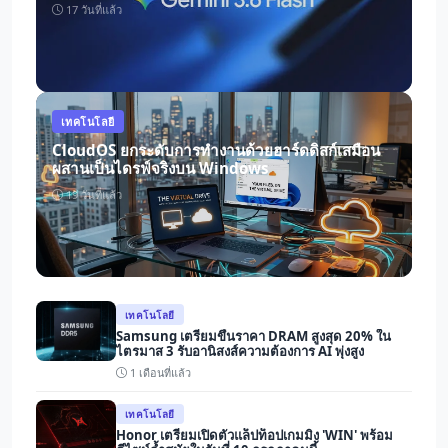
พัฒนา
17 วันที่แล้ว
เทคโนโลยี
CloudOS ยกระดับการทำงานด้วยฮาร์ดดิสก์เสมือน
ผสานเป็นไดรฟ์จริงบน Windows
19 วันที่แล้ว
เทคโนโลยี
Samsung เตรียมขึ้นราคา DRAM สูงสุด 20% ใน
ไตรมาส 3 รับอานิสงส์ความต้องการ AI พุ่งสูง
1 เดือนที่แล้ว
เทคโนโลยี
Honor เตรียมเปิดตัวแล็ปท็อปเกมมิ่ง 'WIN' พร้อม