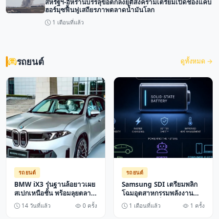
สหรัฐฯ-อิหร่านบรรลุข้อตกลงยุติสงครามเตรียมเปิดช่องแคบ
ฮอร์มุซฟื้นฟูเสถียรภาพตลาดน้ำมันโลก
1 เดือนที่แล้ว
รถยนต์
ดูทั้งหมด →
รถยนต์
รถยนต์
BMW iX3 รุ่นฐานล้อยาวเผย
Samsung SDI เตรียมพลิก
สเปกเหนือชั้น พร้อมลุยตลาด
โฉมอุตสาหกรรมพลังงาน
ยานยนต์ไฟฟ้าจีนด้วยระยะ
ด้วยแบตเตอรี่โซลิดสเตต
14 วันที่แล้ว
0 ครั้ง
1 เดือนที่แล้ว
1 ครั้ง
ทาง 919 กม
กำหนดเป้าหมายผลิตเชิง