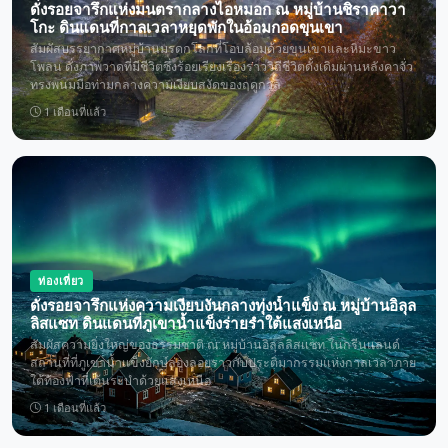
ดั่งรอยจารึกแห่งมนตรากลางไอหมอก ณ หมู่บ้านชิราคาวา
โกะ ดินแดนที่กาลเวลาหยุดพักในอ้อมกอดขุนเขา
สัมผัสบรรยากาศหมู่บ้านมรดกโลกที่โอบล้อมด้วยขุนเขาและหิมะขาว
โพลน ดั่งภาพวาดที่มีชีวิตซึ่งร้อยเรียงเรื่องราววิถีชีวิตดั้งเดิมผ่านหลังคาจั่ว
ทรงพนมมือท่ามกลางความเงียบสงัดของฤดูกาล
1 เดือนที่แล้ว
ท่องเที่ยว
ดั่งรอยจารึกแห่งความเงียบงันกลางทุ่งน้ำแข็ง ณ หมู่บ้านอิลุล
ลิสแซท ดินแดนที่ภูเขาน้ำแข็งร่ายรำใต้แสงเหนือ
สัมผัสความยิ่งใหญ่ของธรรมชาติ ณ หมู่บ้านอิลุลลิสแซท ในกรีนแลนด์
สถานที่ที่ภูเขาน้ำแข็งยักษ์ล่องลอยราวกับประติมากรรมแห่งกาลเวลาภาย
ใต้ท้องฟ้าที่เต้นระบำด้วยแสงเหนือ
1 เดือนที่แล้ว