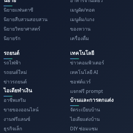
อาหารจานเดียว
นิยายแฟนตาซี
เมนูผัด/ทอด
นิยายสืบสวนสอบสวน
เมนูต้ม/แกง
นิยายวิทยาศาสตร์
ของหวาน
นิยายรัก
เครื่องดื่ม
รถยนต์
เทคโนโลยี
รถไฟฟ้า
ข่าวคอมพิวเตอร์
รถยนต์ใหม่
เทคโนโลยี AI
ข่าวรถยนต์
ซอฟต์แวร์
ไอเดียทำเงิน
แจกฟรี prompt
บ้านและการตกแต่ง
อาชีพเสริม
ขายของออนไลน์
จัดระเบียบบ้าน
งานฟรีแลนซ์
ไอเดียแต่งบ้าน
ธุรกิจเล็ก
DIY ซ่อมแซม