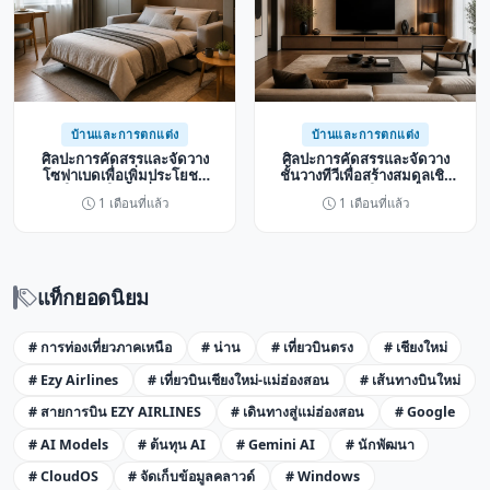
บ้านและการตกแต่ง
บ้านและการตกแต่ง
ศิลปะการคัดสรรและจัดวาง
ศิลปะการคัดสรรและจัดวาง
โซฟาเบดเพื่อเพิ่มประโยชน์
ชั้นวางทีวีเพื่อสร้างสมดุลเชิง
ใช้สอยในพื้นที่จำกัด
สถาปัตยกรรมในห้องนั่งเล่น
1 เดือนที่แล้ว
1 เดือนที่แล้ว
แท็กยอดนิยม
# การท่องเที่ยวภาคเหนือ
# น่าน
# เที่ยวบินตรง
# เชียงใหม่
# Ezy Airlines
# เที่ยวบินเชียงใหม่-แม่ฮ่องสอน
# เส้นทางบินใหม่
# สายการบิน EZY AIRLINES
# เดินทางสู่แม่ฮ่องสอน
# Google
# AI Models
# ต้นทุน AI
# Gemini AI
# นักพัฒนา
# CloudOS
# จัดเก็บข้อมูลคลาวด์
# Windows