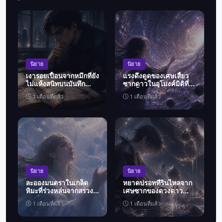
นิยาย
นิยาย
เงารอยเปื้อนจากหมึกที่ยัง
แรงดึงดูดของเศษเสี้ยว
ไม่แห้งสนิทบนบันทึก
ซากดาวในอุโมงค์มิติที่
อาชญากรรม
บิดเบี้ยว
1 เดือนที่แล้ว
1 เดือนที่แล้ว
นิยาย
นิยาย
ละอองมนตราในเกล็ด
หยาดปรอทที่รินไหลจาก
หิมะที่ร่วงหล่นจากสรวง
เศษซากของดวงดาว
สวรรค์
ตกค้าง
1 เดือนที่แล้ว
1 เดือนที่แล้ว