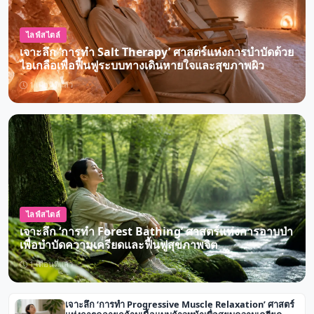
ไลฟ์สไตล์
เจาะลึก ‘การทำ Salt Therapy’ ศาสตร์แห่งการบำบัดด้วย
ไอเกลือเพื่อฟื้นฟูระบบทางเดินหายใจและสุขภาพผิว
1 เดือนที่แล้ว
ไลฟ์สไตล์
เจาะลึก ‘การทำ Forest Bathing’ ศาสตร์แห่งการอาบป่า
เพื่อบำบัดความเครียดและฟื้นฟูสุขภาพจิต
1 เดือนที่แล้ว
เจาะลึก ‘การทำ Progressive Muscle Relaxation’ ศาสตร์