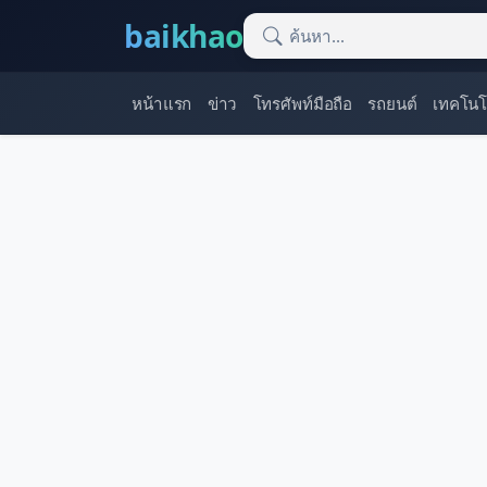
baikhao
หน้าแรก
ข่าว
โทรศัพท์มือถือ
รถยนต์
เทคโนโ