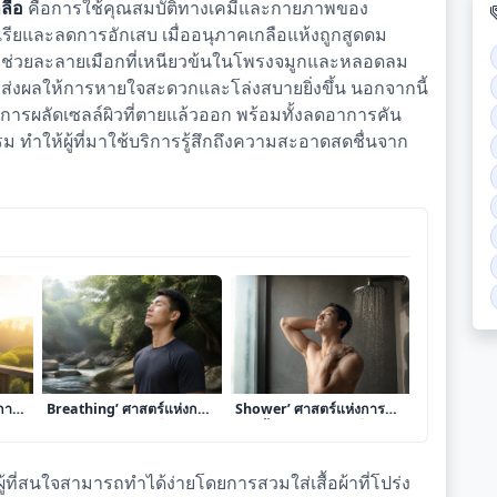
ลือ
คือการใช้คุณสมบัติทางเคมีและกายภาพของ
ีเรียและลดการอักเสบ เมื่ออนุภาคเกลือแห้งถูกสูดดม
ี่ช่วยละลายเมือกที่เหนียวข้นในโพรงจมูกและหลอดลม
ส่งผลให้การหายใจสะดวกและโล่งสบายยิ่งขึ้น นอกจากนี้
การผลัดเซลล์ผิวที่ตายแล้วออก พร้อมทั้งลดอาการคัน
ม ทำให้ผู้ที่มาใช้บริการรู้สึกถึงความสะอาดสดชื่นจาก
ht
เจาะลึก ‘การทำ Nose
เจาะลึก ‘การทำ Contrast
การ
Breathing’ ศาสตร์แห่งการ
Shower’ ศาสตร์แห่งการ
รับ
ฝึกหายใจทางจมูกเพื่อยก
อาบน้ำสลับร้อนเย็นเพื่อปลุก
บ
ระดับออกซิเจนและเสริม
พลังชีวิตและฟื้นฟูร่างกาย
สมรรถนะร่างกาย
ู้ที่สนใจสามารถทำได้ง่ายโดยการสวมใส่เสื้อผ้าที่โปร่ง