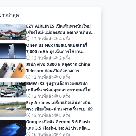
ข่าวล่าสุด
EZY AIRLINES เปิดเส้นทางบินใหม่
เชียงใหม่-แม่ฮ่องสอน ลดเวลาเดินทาง
เหลือเพียง 40 นาที
12 วันที่แล้ว
4 ครั้ง
OnePlus N6x เผยสเปกแบตเตอรี่
7,000 mAh มุ่งเน้นการใช้งาน
ยาวนานก่อนเปิดตัวอย่างเป็นทางการ
12 วันที่แล้ว
2 ครั้ง
สเปก vivo X300 E หลุดจาก China
Telecom ก่อนเปิดตัวทางการ
12 วันที่แล้ว
0 ครั้ง
BMW iX3 รุ่นฐานล้อยาวเผยสเปก
เหนือชั้น พร้อมลุยตลาดยานยนต์ไฟฟ้า
จีนด้วยระยะทาง 919 กม
12 วันที่แล้ว
0 ครั้ง
Ezy Airlines เตรียมเปิดเส้นทางบิน
ตรง เชียงใหม่–น่าน คาดเริ่ม พ.ย. 69
13 วันที่แล้ว
5 ครั้ง
Google เปิดตัว Gemini 3.6 Flash
และ 3.5 Flash-Lite: AI ประหยัด
ต้นทุน ประสิทธิภาพสูง สำหรับนัก
16 วันที่แล้ว
4 ครั้ง