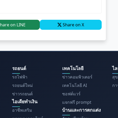
hare on LINE
Share on X
รถยนต์
เทคโนโลยี
ไล
รถไฟฟ้า
ข่าวคอมพิวเตอร์
สุ
รถยนต์ใหม่
เทคโนโลยี AI
การ
ข่าวรถยนต์
ซอฟต์แวร์
ไอเดียทำเงิน
แจกฟรี prompt
บ้านและการตกแต่ง
อาชีพเสริม