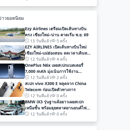
พัฒนา
ข่าวยอดนิยม
Ezy Airlines เตรียมเปิดเส้นทางบิน
ตรง เชียงใหม่–น่าน คาดเริ่ม พ.ย. 69
13 วันที่แล้ว
5 ครั้ง
EZY AIRLINES เปิดเส้นทางบินใหม่
เชียงใหม่-แม่ฮ่องสอน ลดเวลาเดินทาง
เหลือเพียง 40 นาที
12 วันที่แล้ว
4 ครั้ง
OnePlus N6x เผยสเปกแบตเตอรี่
7,000 mAh มุ่งเน้นการใช้งาน
ยาวนานก่อนเปิดตัวอย่างเป็นทางการ
12 วันที่แล้ว
2 ครั้ง
สเปก vivo X300 E หลุดจาก China
Telecom ก่อนเปิดตัวทางการ
12 วันที่แล้ว
0 ครั้ง
BMW iX3 รุ่นฐานล้อยาวเผยสเปก
เหนือชั้น พร้อมลุยตลาดยานยนต์ไฟฟ้า
จีนด้วยระยะทาง 919 กม
12 วันที่แล้ว
0 ครั้ง