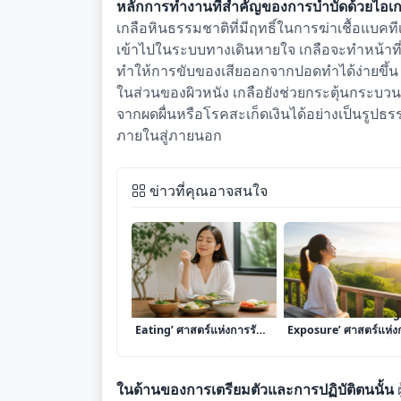
หลักการทำงานที่สำคัญของการบำบัดด้วยไอเก
เกลือหินธรรมชาติที่มีฤทธิ์ในการฆ่าเชื้อแบคท
เข้าไปในระบบทางเดินหายใจ เกลือจะทำหน้าท
ทำให้การขับของเสียออกจากปอดทำได้ง่ายขึ้น 
ในส่วนของผิวหนัง เกลือยังช่วยกระตุ้นกระบวน
จากผดผื่นหรือโรคสะเก็ดเงินได้อย่างเป็นรูปธรร
ภายในสู่ภายนอก
ข่าวที่คุณอาจสนใจ
เจาะลึก ‘การทำ Mindful
เจาะลึก ‘การทำ Sunlig
Eating’ ศาสตร์แห่งการรับ
Exposure’ ศาสตร์แห่ง
ประทานอย่างมีสติเพื่อปรับ
รับแสงแดดยามเช้าเพื่อป
สมดุลระบบย่อยและเพิ่ม
นาฬิกาชีวิตและยกระดั
ความอิ่มเอมใจ
ฮอร์โมน
ในด้านของการเตรียมตัวและการปฏิบัติตนนั้น
ผ