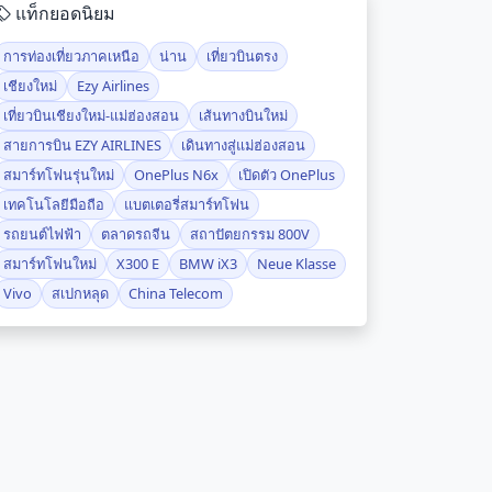
แท็กยอดนิยม
การท่องเที่ยวภาคเหนือ
น่าน
เที่ยวบินตรง
เชียงใหม่
Ezy Airlines
เที่ยวบินเชียงใหม่-แม่ฮ่องสอน
เส้นทางบินใหม่
สายการบิน EZY AIRLINES
เดินทางสู่แม่ฮ่องสอน
สมาร์ทโฟนรุ่นใหม่
OnePlus N6x
เปิดตัว OnePlus
เทคโนโลยีมือถือ
แบตเตอรี่สมาร์ทโฟน
รถยนต์ไฟฟ้า
ตลาดรถจีน
สถาปัตยกรรม 800V
สมาร์ทโฟนใหม่
X300 E
BMW iX3
Neue Klasse
Vivo
สเปกหลุด
China Telecom