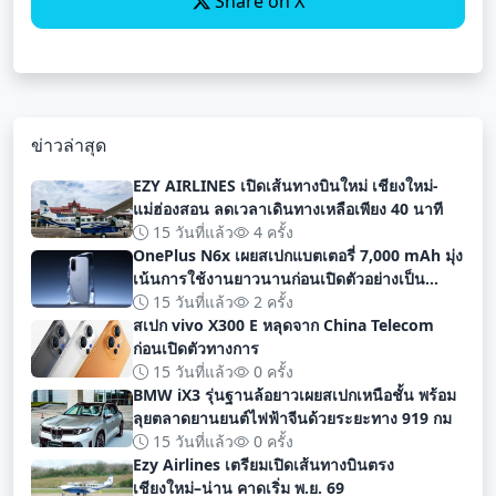
Share on X
ข่าวล่าสุด
EZY AIRLINES เปิดเส้นทางบินใหม่ เชียงใหม่-
แม่ฮ่องสอน ลดเวลาเดินทางเหลือเพียง 40 นาที
15 วันที่แล้ว
4 ครั้ง
OnePlus N6x เผยสเปกแบตเตอรี่ 7,000 mAh มุ่ง
เน้นการใช้งานยาวนานก่อนเปิดตัวอย่างเป็น
ทางการ
15 วันที่แล้ว
2 ครั้ง
สเปก vivo X300 E หลุดจาก China Telecom
ก่อนเปิดตัวทางการ
15 วันที่แล้ว
0 ครั้ง
BMW iX3 รุ่นฐานล้อยาวเผยสเปกเหนือชั้น พร้อม
ลุยตลาดยานยนต์ไฟฟ้าจีนด้วยระยะทาง 919 กม
15 วันที่แล้ว
0 ครั้ง
Ezy Airlines เตรียมเปิดเส้นทางบินตรง
เชียงใหม่–น่าน คาดเริ่ม พ.ย. 69