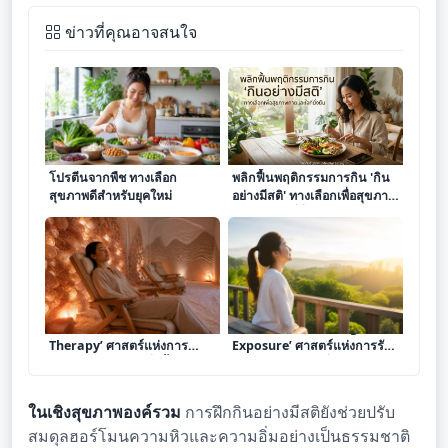
ข่าวที่คุณอาจสนใจ
โปรตีนจากพืช ทางเลือก
พลิกฟื้นพฤติกรรมการกิน 'กิน
สุขภาพดีสำหรับยุคใหม่
อย่างมีสติ' ทางเลือกเพื่อสุขภาพ
กายและใจที่ยั่งยืน
เจาะลึก ‘การทำ Salt
เจาะลึก ‘การทำ Sunlight
Therapy’ ศาสตร์แห่งการ
Exposure’ ศาสตร์แห่งการรับ
บำบัดด้วยไอเกลือเพื่อฟื้นฟู
แสงแดดยามเช้าเพื่อปรับ
ระบบทางเดินหายใจและ
นาฬิกาชีวิตและยกระดับ
สุขภาพผิว
ฮอร์โมน
ในเชิงสุขภาพองค์รวม
การฝึกกินอย่างมีสติยังช่วยปรับ
สมดุลฮอร์โมนความหิวและความอิ่มอย่างเป็นธรรมชาติ