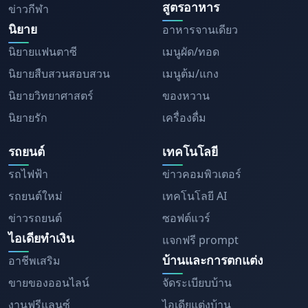
สูตรอาหาร
ข่าวกีฬา
นิยาย
อาหารจานเดียว
นิยายแฟนตาซี
เมนูผัด/ทอด
นิยายสืบสวนสอบสวน
เมนูต้ม/แกง
นิยายวิทยาศาสตร์
ของหวาน
นิยายรัก
เครื่องดื่ม
รถยนต์
เทคโนโลยี
รถไฟฟ้า
ข่าวคอมพิวเตอร์
รถยนต์ใหม่
เทคโนโลยี AI
ข่าวรถยนต์
ซอฟต์แวร์
ไอเดียทำเงิน
แจกฟรี prompt
บ้านและการตกแต่ง
อาชีพเสริม
ขายของออนไลน์
จัดระเบียบบ้าน
งานฟรีแลนซ์
ไอเดียแต่งบ้าน