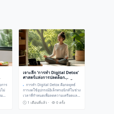
เจาะลึก ‘การทำ Digital Detox’
ศาสตร์แห่งการปลดล็อก
มดุล
พันธนาการจากหน้าจอเพื่อฟื้นฟู
ัยการ
การทำ Digital Detox คือกลยุทธ์
อมใจ
สมรรถภาพทางจิตใจ
ไม่
การงดใช้อุปกรณ์อิเล็กทรอนิกส์ในช่วง
ยม
เวลาที่กำหนดเพื่อลดความเครียดและ
ช่วย
เรียกคืนสมาธิ ซึ่งคนรุ่นใหม่สามารถ
1 เดือนที่แล้ว ·
0 ครั้ง
าง
เริ่มทำได้ทุกที่ทุกเวลาเพื่อปรับสมดุล
สุขภาพจิตให้ดีขึ้นอย่างยั่งยืน