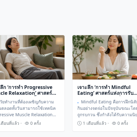
ลึก ‘การทำ Progressive
เจาะลึก ‘การทำ Mindful
cle Relaxation’ ศาสตร์
Eating’ ศาสตร์แห่งการรับ
การคลายกล้ามเนื้อแบบ
ประทานอย่างมีสติเพื่อปรับส
วัยทำงานที่ต้องเผชิญกับความ
Mindful Eating คือการฝึกนิส
หน้าเพื่อสยบความเครียด
ระบบย่อยและเพิ่มความอิ่มเ
นตลอดทั้งวันสามารถใช้เทคนิค
กินอย่างจดจ่อในปัจจุบันขณะโดย
ม
ressive Muscle Relaxation
ถูกรบกวน ซึ่งกำลังได้รับความนิ
การผ่อนคลายกล้ามเนื้อแบบ
อย่างสูงในกลุ่มคนรักสุขภาพเพื่อ
ดือนที่แล้ว ·
0 ครั้ง
1 เดือนที่แล้ว ·
0 ครั้ง
หน้าเพื่อลดความตึงเครียดทาง
ลดปัญหาการกินเกินพอดีและสร้
ละจิตใจได้อย่างเป็นรูปธรรม
ความสัมพันธ์ที่ดีกับอาหาร