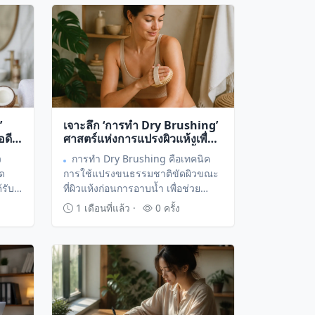
’
เจาะลึก ‘การทำ Dry Brushing’
อดีท็
ศาสตร์แห่งการแปรงผิวแห้งเพื่อ
ขภาพ
กระตุ้นระบบไหลเวียนและฟื้นฟู
ว
การทำ Dry Brushing คือเทคนิค
ผิวพรรณ
ัด
การใช้แปรงขนธรรมชาติขัดผิวขณะ
้รับ
ที่ผิวแห้งก่อนการอาบน้ำ เพื่อช่วย
ูแล
กระตุ้นระบบน้ำเหลืองและผลัดเซลล์
1 เดือนที่แล้ว ·
0 ครั้ง
ได้
ผิวเก่าออกอย่างเป็นธรรมชาติ ซึ่ง
กำลังได้รับความนิยมอย่างมากในกลุ่ม
ผู้รักสุขภาพที่ต้องการดูแลผิวพรรณ
ควบคู่ไปกับการดีท็อกซ์ร่างกายจาก
ภายใน