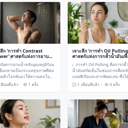
้วิธีเกร็งและคลายกล้ามเนื้อ
ำดับส่วนของร่างกายเพื่อปลด
าวะเครียดเรื้อรัง
ลึก ‘การทำ Contrast
เจาะลึก ‘การทำ Oil Pulling
wer’ ศาสตร์แห่งการอาบน้ำ
ศาสตร์แห่งการกลั้วน้ำมันเพื่
ร้อนเย็นเพื่อปลุกพลังชีวิต
อกซ์ช่องปากและยกระดับสุ
คนิคการอาบน้ำสลับอุณหภูมิร้อน
การทำ Oil Pulling คือการกลั้
ื้นฟูร่างกาย
องค์รวม
ย็นกลายเป็นกระแสสุขภาพที่คน
น้ำมันสกัดเย็นในช่องปากเพื่อขจ
ใหม่ทั่วโลกหันมาให้ความสนใจ
แบคทีเรียและสารพิษสะสม ซึ่งได
อกระตุ้นระบบไหลเวียนโลหิตและ
ความนิยมไปทั่วโลกในฐานะวิธีด
ดือนที่แล้ว ·
1 ครั้ง
1 เดือนที่แล้ว ·
0 ครั้ง
ความสดชื่นให้ร่างกายในทุกเช้า
สุขภาพช่องปากแบบองค์รวมที่ทำ
ารนี้ไม่เพียงแต่ช่วยให้ตื่นตัว แต่
ง่ายด้วยตัวเองที่บ้านในทุกเช้า
งผลดีต่อระบบภูมิคุ้มกันในระยะ
ีกด้วย