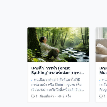
เจาะลึก ‘การทำ Forest
เจาะ
Bathing’ ศาสตร์แห่งการอาบป่า
Mus
เพื่อบำบัดความเครียดและฟื้นฟู
แห่ง
คนเมืองยุคใหม่กำลังหันมาใช้วิธี
คน
สุขภาพจิต
ก้าว
การอาบป่า หรือ Shinrin-yoku เพื่อ
กดดั
สะส
เยียวยาสภาวะจิตใจที่เหนื่อยล้าด้วย
Prog
การสัมผัสธรรมชาติอย่างลึกซึ้งในผืน
หรือ
1 เดือนที่แล้ว ·
2 ครั้ง
1 เ
ป่าใกล้ตัว โดยเน้นการใช้ประสาท
ก้าว
สัมผัสทั้งห้าเพื่อลดระดับฮอร์โมน
กายแ