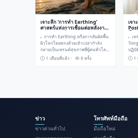
เจาะลึก ‘การทำ Earthing’
เจา
ศาสตร์แห่งการเชื่อมต่อพลังงาน
Post
ธรรมชาติเพื่อคืนสมดุลให้
ลิ้น
การทำ Earthing หรือการสัมผัสพื้น
เท
ร่างกาย
ทาง
ผิวโลกโดยตรงด้วยเท้าเปล่ากำลัง
Tong
กลายเป็นเทรนด์สุขภาพที่ผู้คนทั่วโลก
ปฏิบั
หันมาให้ความสนใจ เพื่อปรับสมดุล
โลก 
1 เดือนที่แล้ว ·
0 ครั้ง
1 เ
ประจุไฟฟ้าในร่างกายและลดภาวะ
และเ
การอักเสบเรื้อรังที่เกิดขึ้นจากการใช้
สามาร
ชีวิตในยุคปัจจุบัน
จากก
ในทุ
ข่าว
โทรศัพท์มือถือ
ข่าวด่วนทั่วไป
มือถือใหม่