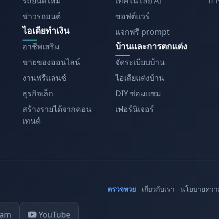
รถยนต์ใหม่
เทคโนโลยี AI
การ
ข่าวรถยนต์
ซอฟต์แวร์
ไอเดียทำเงิน
แจกฟรี prompt
บ้านและการตกแต่ง
อาชีพเสริม
ขายของออนไลน์
จัดระเบียบบ้าน
งานฟรีแลนซ์
ไอเดียแต่งบ้าน
ธุรกิจเล็ก
DIY ซ่อมแซม
สร้างรายได้จากคอน
เฟอร์นิเจอร์
เทนต์
ตรวจหวย
เกี่ยวกับเรา
นโยบายความ
ram
YouTube