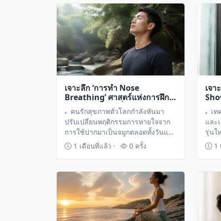
ความเครียดและสร้างสมดุลให้กับ
โดยใช
ระบบประสาทอัตโนมัติอย่างยั่งยืน
ตามล
ล็อกภ
เจาะลึก ‘การทำ Nose
เจาะ
Breathing’ ศาสตร์แห่งการฝึก
Sho
หายใจทางจมูกเพื่อยกระดับ
สลับ
คนรักสุขภาพทั่วโลกกำลังหันมา
เท
ออกซิเจนและเสริมสมรรถนะ
และฟ
ปรับเปลี่ยนพฤติกรรมการหายใจจาก
และเ
ร่างกาย
การใช้ปากมาเป็นจมูกตลอดทั้งวันและ
รุ่น
ขณะนอนหลับ เพื่อเพิ่มประสิทธิภาพ
เพื่
1 เดือนที่แล้ว ·
0 ครั้ง
1 เ
การรับออกซิเจนและฟื้นฟูระบบการ
เพิ่ม
ทำงานของร่างกายให้สมบูรณ์ขึ้น
วิธีก
ยังส่
ยาวอ