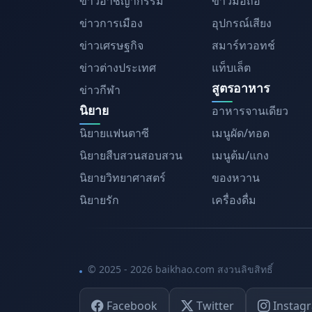
ข่าวอาชญากรรม
ข่าวมือถือ
ข่าวการเมือง
อุปกรณ์เสียง
ข่าวเศรษฐกิจ
สมาร์ทวอทช์
ข่าวต่างประเทศ
แท็บเล็ต
สูตรอาหาร
ข่าวกีฬา
นิยาย
อาหารจานเดียว
นิยายแฟนตาซี
เมนูผัด/ทอด
นิยายสืบสวนสอบสวน
เมนูต้ม/แกง
นิยายวิทยาศาสตร์
ของหวาน
นิยายรัก
เครื่องดื่ม
© 2025 - 2026 baikhao.com สงวนลิขสิทธิ์
Facebook
Twitter
Instag