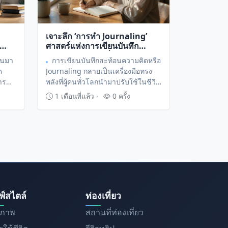
เจาะลึก ‘การทำ Journaling’
ศาสตร์แห่งการเขียนบันทึก
กัส
สะท้อนความคิดเพื่อจัดระเบียบ
ันมา
การเขียนบันทึกสะท้อนความคิดหรือ
ำงาน
จิตใจและเพิ่มประสิทธิภาพการ
ด
Journaling กลายเป็นเครื่องมือทรง
ใช้ชีวิต
าร
พลังที่ผู้คนทั่วโลกนำมาปรับใช้ในชีวิต
ัก
ประจำวันเพื่อจัดการกับความเครียด
1 เดือนที่แล้ว ·
0 ครั้ง
วย
และเพิ่มประสิทธิภาพการทำงาน ผ่าน
การถ่ายทอดความคิดลงบนกระดาษ
้
เพื่อสร้างความชัดเจนให้กับเป้าหมาย
ชีวิตและลดภาระทางสมอง
ฟ์สไตล์
ท่องเที่ยว
ขภาพ
สถานที่ท่องเที่ยว