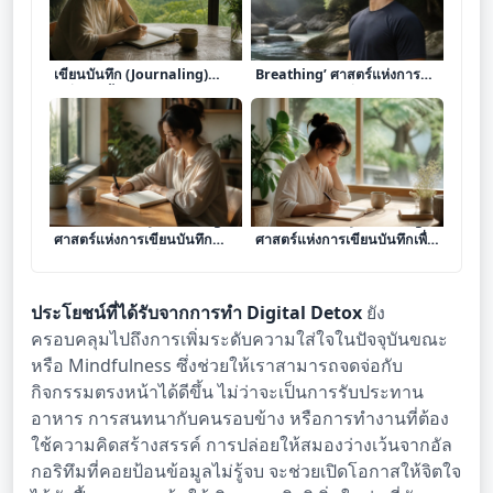
ศิลปะแห่งการพักผ่อนด้วยการ
เจาะลึก ‘การทำ Nose
เขียนบันทึก (Journaling)
Breathing’ ศาสตร์แห่งการฝึก
เครื่องมือฟื้นฟูจิตใจในยุคเร่งรีบ
หายใจทางจมูกเพื่อยกระดับ
ออกซิเจนและเสริมสมรรถนะ
ร่างกาย
เจาะลึก ‘การทำ Journaling’
เจาะลึก ‘การทำ Journaling’
ศาสตร์แห่งการเขียนบันทึก
ศาสตร์แห่งการเขียนบันทึกเพื่อ
สะท้อนความคิดเพื่อจัดระเบียบ
จัดระเบียบความคิดและเยียวยา
จิตใจและเพิ่มประสิทธิภาพการ
จิตใจ
ใช้ชีวิต
ประโยชน์ที่ได้รับจากการทำ Digital Detox
ยัง
ครอบคลุมไปถึงการเพิ่มระดับความใส่ใจในปัจจุบันขณะ
หรือ Mindfulness ซึ่งช่วยให้เราสามารถจดจ่อกับ
กิจกรรมตรงหน้าได้ดีขึ้น ไม่ว่าจะเป็นการรับประทาน
อาหาร การสนทนากับคนรอบข้าง หรือการทำงานที่ต้อง
ใช้ความคิดสร้างสรรค์ การปล่อยให้สมองว่างเว้นจากอัล
กอริทึมที่คอยป้อนข้อมูลไม่รู้จบ จะช่วยเปิดโอกาสให้จิตใจ