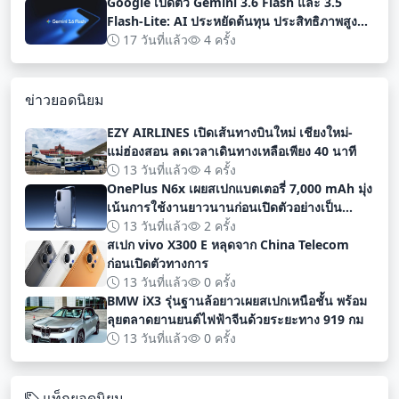
Google เปิดตัว Gemini 3.6 Flash และ 3.5
Flash-Lite: AI ประหยัดต้นทุน ประสิทธิภาพสูง
สำหรับนักพัฒนา
17 วันที่แล้ว
4 ครั้ง
ข่าวยอดนิยม
EZY AIRLINES เปิดเส้นทางบินใหม่ เชียงใหม่-
แม่ฮ่องสอน ลดเวลาเดินทางเหลือเพียง 40 นาที
13 วันที่แล้ว
4 ครั้ง
OnePlus N6x เผยสเปกแบตเตอรี่ 7,000 mAh มุ่ง
เน้นการใช้งานยาวนานก่อนเปิดตัวอย่างเป็น
ทางการ
13 วันที่แล้ว
2 ครั้ง
สเปก vivo X300 E หลุดจาก China Telecom
ก่อนเปิดตัวทางการ
13 วันที่แล้ว
0 ครั้ง
BMW iX3 รุ่นฐานล้อยาวเผยสเปกเหนือชั้น พร้อม
ลุยตลาดยานยนต์ไฟฟ้าจีนด้วยระยะทาง 919 กม
13 วันที่แล้ว
0 ครั้ง
แท็กยอดนิยม