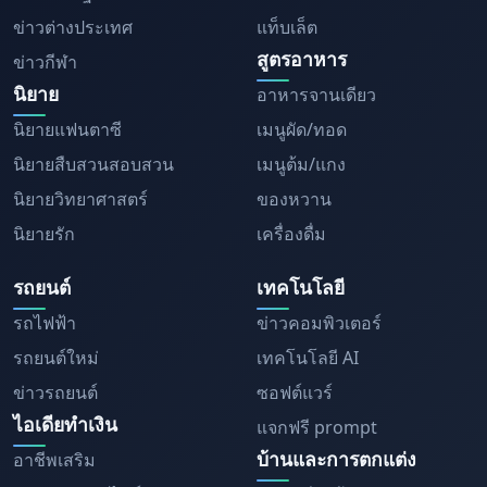
ข่าวต่างประเทศ
แท็บเล็ต
สูตรอาหาร
ข่าวกีฬา
นิยาย
อาหารจานเดียว
นิยายแฟนตาซี
เมนูผัด/ทอด
นิยายสืบสวนสอบสวน
เมนูต้ม/แกง
นิยายวิทยาศาสตร์
ของหวาน
นิยายรัก
เครื่องดื่ม
รถยนต์
เทคโนโลยี
รถไฟฟ้า
ข่าวคอมพิวเตอร์
รถยนต์ใหม่
เทคโนโลยี AI
ข่าวรถยนต์
ซอฟต์แวร์
ไอเดียทำเงิน
แจกฟรี prompt
บ้านและการตกแต่ง
อาชีพเสริม