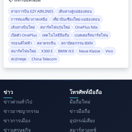
สายการบิน EZY AIRLINES
เดินทางสู่แม่ฮ่องสอน
การท่องเที่ยวภาคเหนือ
เที่ยวบินเชียงใหม่-แม่ฮ่องสอน
เส้นทางบินใหม่
สมาร์ทโฟนรุ่นใหม่
OnePlus N6x
เปิดตัว OnePlus
เทคโนโลยีมือถือ
แบตเตอรี่สมาร์ทโฟน
รถยนต์ไฟฟ้า
ตลาดรถจีน
สถาปัตยกรรม 800V
สมาร์ทโฟนใหม่
X300 E
BMW iX3
Neue Klasse
Vivo
สเปกหลุด
China Telecom
ข่าว
โทรศัพท์มือถือ
ข่าวด่วนทั่วไป
มือถือใหม่
ข่าวอาชญากรรม
ข่าวมือถือ
ข่าวการเมือง
อุปกรณ์เสียง
ข่าวเศรษฐกิจ
สมาร์ทวอทช์