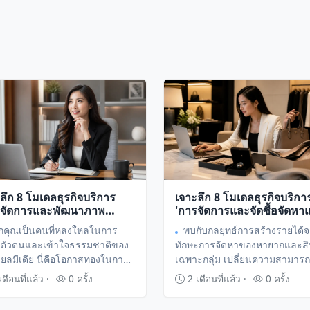
ลึก 8 โมเดลธุรกิจบริการ
เจาะลึก 8 โมเดลธุรกิจบริกา
รจัดการและพัฒนาภาพ
'การจัดการและจัดซื้อจัดหา
ษณ์ออนไลน์ (Personal
เฉพาะตัว (Personal Sourc
กคุณเป็นคนที่หลงใหลในการ
พบกับกลยุทธ์การสร้างรายได้
ding Consultant)' เปลี่ยน
เปลี่ยนทักษะการค้นหาให้เป็
งตัวตนและเข้าใจธรรมชาติของ
ทักษะการจัดหาของหายากและสิ
เข้าใจในตัวตนให้เป็นราย
รายได้ระดับพรีเมียม
ียลมีเดีย นี่คือโอกาสทองในการ
เฉพาะกลุ่ม เปลี่ยนความสามาร
ะดับมืออาชีพ
่ยนความสามารถนี้ให้เป็นอาชีพ
การหาของดีให้เป็นธุรกิจบริการ
ดือนที่แล้ว ·
0 ครั้ง
2 เดือนที่แล้ว ·
0 ครั้ง
นซ์ที่สร้างมูลค่ามหาศาลให้กับ
บุคคลที่ทำกำไรได้ไม่จำกัด
า