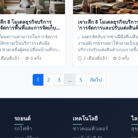
ลึก 8 โมเดลธุรกิจบริการ
เจาะลึก 8 โมเดลธุรกิจบริกา
จัดการพื้นที่และการจัดเก็บ
'การจัดการและปรับแต่งสินค
ce Optimization)' เปลี่ยน
เฉพาะบุคคล (Personalize
ลี่ยนความสามารถในการจัดการ
ถอดรหัสลับจากช่างฝีมือที่เปลี่
ระเบียบให้เป็นรายได้หลัก
Product Customization)'
ี่ให้กลายเป็นบริการระดับมือ
งานอดิเรกธรรมดาให้กลายเป็นธุ
น
เปลี่ยนงานฝีมือให้เป็นรายได้
 ช่วยเหลือผู้คนเปลี่ยนบ้านที่รก
บริการปรับแต่งสินค้าแบบรายชิ้น 
พรีเมียม
็นพื้นที่แห่งความสุข พร้อมสร้าง
สร้างมูลค่าเพิ่มได้มากกว่าสินค้
ดือนที่แล้ว ·
0 ครั้ง
2 เดือนที่แล้ว ·
0 ครั้ง
ด้เสริมด้วยทักษะการจัดระเบียบ
ทั่วไปหลายเท่าตัว พร้อมเผย 8 โ
ทำเงินที่คุณนำไปใช้ได้ทันที
1
2
3
...
5
ถัดไป
รถยนต์
เทคโนโลยี
ไล
รถไฟฟ้า
ข่าวคอมพิวเตอร์
สุ