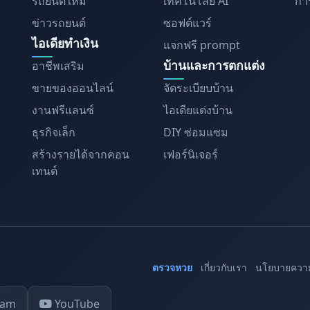
รถยนต์ใหม่
เทคโนโลยี AI
การ
ข่าวรถยนต์
ซอฟต์แวร์
ไอเดียทำเงิน
แจกฟรี prompt
บ้านและการตกแต่ง
อาชีพเสริม
ขายของออนไลน์
จัดระเบียบบ้าน
งานฟรีแลนซ์
ไอเดียแต่งบ้าน
ธุรกิจเล็ก
DIY ซ่อมแซม
สร้างรายได้จากคอน
เฟอร์นิเจอร์
เทนต์
ตรวจหวย
เกี่ยวกับเรา
นโยบายความ
ram
YouTube