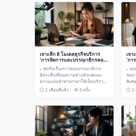
เจาะลึก 8 โมเดลธุรกิจบริการ
เจาะ
'การจัดการและบรรณาธิกรคอน
'การ
เทนต์เฉพาะกลุ่ม' เปลี่ยนทักษะ
อีเว
พบกับเรื่องราวของบรรณาธิการ
คุ
การคัดกรองข้อมูลให้เป็นรายได้
เป๊ะ
อิสระที่เปลี่ยนความช่างสังเกตและ
ชอบว
ระดับมืออาชีพ
ไม่รู
ความแม่นยำทางภาษาให้เป็นบริการ
พิเศ
จัดทำคอนเทนต์ระดับพรีเมียม สร้าง
เปลี
2 เดือนที่แล้ว ·
0 ครั้ง
2 เ
รายได้มั่นคงจากความต้องการเนื้อหา
ขนาด
คุณภาพสูงในยุคที่ข้อมูลล้นตลาด
เงินท