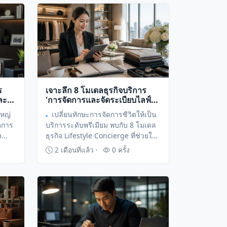
ที่พักอาศัย
ร
เจาะลึก 8 โมเดลธุรกิจบริการ
ละ
'การจัดการและจัดระเบียบไลฟ์
สไตล์ (Lifestyle Concierge)'
ใหญ่
เปลี่ยนทักษะการจัดการชีวิตให้เป็น
้
เปลี่ยนความใส่ใจในรายละเอียด
ดการ
บริการระดับพรีเมียม พบกับ 8 โมเดล
ให้เป็นอาชีพทำเงิน
ง
ธุรกิจ Lifestyle Concierge ที่ช่วยให้
คุณสร้างรายได้จากการแก้ปัญหา
2 เดือนที่แล้ว ·
0 ครั้ง
น
ความวุ่นวายในชีวิตประจำวันของผู้
ำได้
อื่น