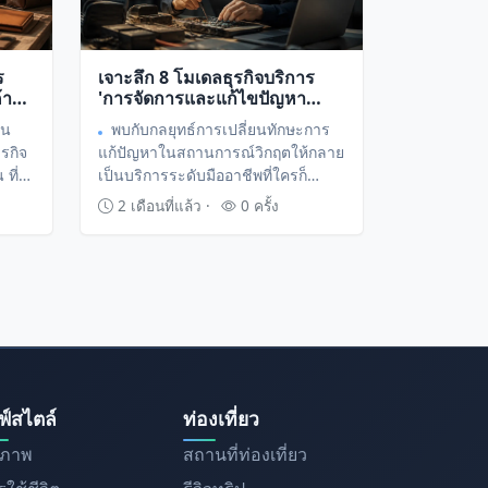
ร
เจาะลึก 8 โมเดลธุรกิจบริการ
้า
'การจัดการและแก้ไขปัญหา
d
เฉพาะทาง (Troubleshooting
ยน
พบกับกลยุทธ์การเปลี่ยนทักษะการ
Specialist)' เปลี่ยนความ
รกิจ
แก้ปัญหาในสถานการณ์วิกฤตให้กลาย
เชี่ยวชาญให้เป็นรายได้ระดับ
ที่
เป็นบริการระดับมืออาชีพที่ใครก็
พรีเมียม
าแมส
ต้องการ พร้อมถอดรหัสโมเดลทำเงินที่
2 เดือนที่แล้ว ·
0 ครั้ง
มเดล
จะช่วยให้คุณสร้างรายได้จากความ
เชี่ยวชาญส่วนบุคคลโดยไม่ต้องมี
ต้นทุนสูง
ฟ์สไตล์
ท่องเที่ยว
ขภาพ
สถานที่ท่องเที่ยว