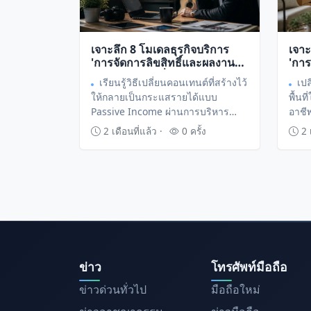
เจาะลึก 8 โมเดลธุรกิจบริการ
เจาะ
'การจัดการลิขสิทธิ์และผลงาน
'การ
สร้างสรรค์' เปลี่ยนคอนเทนต์ให้
(Spa
เรียนรู้วิธีเปลี่ยนคอนเทนต์ที่สร้างไว้
เป
เป็นทรัพย์สินทำเงินระยะยาว
ความ
ให้กลายเป็นกระแสรายได้แบบ
พื้นท
หมื่
Passive Income ผ่านการบริหาร
อาชีพ
จัดการลิขสิทธิ์อย่างมืออาชีพ ถอดบท
ให้เป
2 เดือนที่แล้ว ·
0 ครั้ง
2 เ
เรียนจากคนทำงานสร้างสรรค์ที่ก้าวสู่
รายไ
การเป็นเจ้าของลิขสิทธิ์เต็มตัว
ข่าว
โทรศัพท์มือถือ
ข่าวด่วนทั่วไป
มือถือใหม่