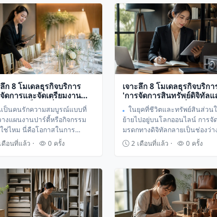
ลึก 8 โมเดลธุรกิจบริการ
เจาะลึก 8 โมเดลธุรกิจบริกา
จัดการและจัดเตรียมงาน
'การจัดการสินทรัพย์ดิจิทัลแ
นต์ขนาดเล็ก' เปลี่ยนความ
มรดกออนไลน์' เปลี่ยนความ
ณเป็นคนรักความสมบูรณ์แบบที่
ในยุคที่ชีวิตและทรัพย์สินส่วน
ให้เป็นรายได้เสริมที่เติบโต
รอบคอบให้เป็นรายได้ระดับผู
างแผนงานปาร์ตี้หรือกิจกรรม
ย้ายไปอยู่บนโลกออนไลน์ การจั
้จบ
เชี่ยวชาญ
ษใช่ไหม นี่คือโอกาสในการ
มรดกทางดิจิทัลกลายเป็นช่องว่า
่ยนทักษะการจัดการงานอีเวนต์
ทางการตลาดที่สำคัญ ค้นพบวิธี
ดือนที่แล้ว ·
0 ครั้ง
2 เดือนที่แล้ว ·
0 ครั้ง
เล็กให้กลายเป็นอาชีพเสริมทำ
เปลี่ยนความรอบคอบให้กลายเป็
ี่มีกำไรสูง
ธุรกิจบริการสุดพรีเมียมที่ใครก็ท