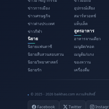
ข่าวอาชญากรรม
ข่าวมือถือ
ข่าวการเมือง
อุปกรณ์เสียง
ข่าวเศรษฐกิจ
สมาร์ทวอทช์
ข่าวต่างประเทศ
แท็บเล็ต
สูตรอาหาร
ข่าวกีฬา
นิยาย
อาหารจานเดียว
นิยายแฟนตาซี
เมนูผัด/ทอด
นิยายสืบสวนสอบสวน
เมนูต้ม/แกง
นิยายวิทยาศาสตร์
ของหวาน
นิยายรัก
เครื่องดื่ม
© 2025 - 2026 baikhao.com สงวนลิขสิทธิ์
Facebook
Twitter
Instag