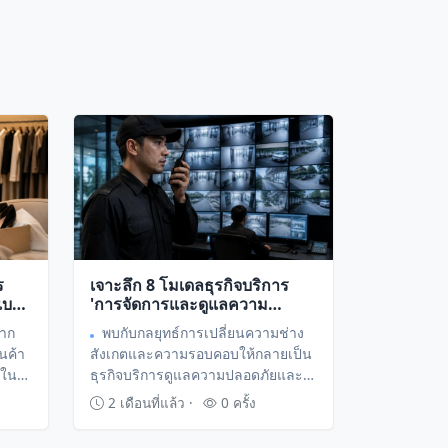
ร
เจาะลึก 8 โมเดลธุรกิจบริการ
แบบ
'การจัดการและดูแลความ
ing)'
ปลอดภัยทางกายภาพและ
จาก
พบกับกลยุทธ์การเปลี่ยนความช่าง
น
ทรัพย์สิน' เปลี่ยนความระแวด
นค้า
สังเกตและความรอบคอบให้กลายเป็น
ระวังให้เป็นรายได้ระดับมืออาชีพ
ถใน
ธุรกิจบริการดูแลความปลอดภัยและ
ส่วน
ทรัพย์สินส่วนบุคคล ที่กำลังเป็นที่
2 เดือนที่แล้ว ·
0 ครั้ง
ต้องการอย่างสูงในยุคที่ผู้คนต้องการ
ความอุ่นใจในการใช้ชีวิตและดูแล