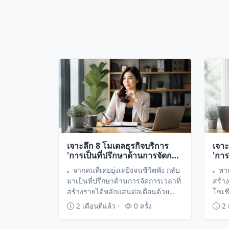
เจาะลึก 8 โมเดลธุรกิจบริการ
เจาะ
'การเป็นที่ปรึกษาด้านการจัดการ
'กา
เวลาและประสิทธิภาพชีวิต'
ลัก
จากคนที่เคยยุ่งเหยิงจนชีวิตพัง กลับ
หา
เปลี่ยนทักษะการจัดสรรให้เป็น
Bran
มาเป็นที่ปรึกษาด้านการจัดการเวลาที่
สร้า
รายได้ระดับมืออาชีพ
ความ
สร้างรายได้หลักแสนต่อเดือนด้วย
โซเช
ได้ร
กลยุทธ์การจัดสรรทรัพยากรมนุษย์ที่
เปลี
2 เดือนที่แล้ว ·
0 ครั้ง
2 เ
ใครก็เรียนรู้ได้
ฟรีแล
ลูกค้