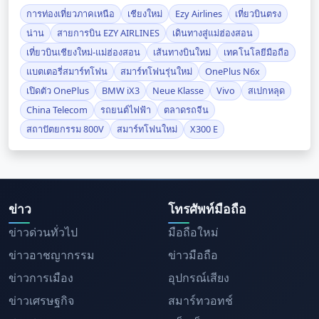
การท่องเที่ยวภาคเหนือ
เชียงใหม่
Ezy Airlines
เที่ยวบินตรง
น่าน
สายการบิน EZY AIRLINES
เดินทางสู่แม่ฮ่องสอน
เที่ยวบินเชียงใหม่-แม่ฮ่องสอน
เส้นทางบินใหม่
เทคโนโลยีมือถือ
แบตเตอรี่สมาร์ทโฟน
สมาร์ทโฟนรุ่นใหม่
OnePlus N6x
เปิดตัว OnePlus
BMW iX3
Neue Klasse
Vivo
สเปกหลุด
China Telecom
รถยนต์ไฟฟ้า
ตลาดรถจีน
สถาปัตยกรรม 800V
สมาร์ทโฟนใหม่
X300 E
ข่าว
โทรศัพท์มือถือ
ข่าวด่วนทั่วไป
มือถือใหม่
ข่าวอาชญากรรม
ข่าวมือถือ
ข่าวการเมือง
อุปกรณ์เสียง
ข่าวเศรษฐกิจ
สมาร์ทวอทช์