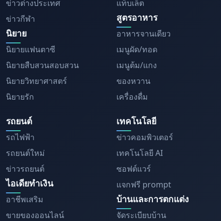
ข่าวต่างประเทศ
แท็บเล็ต
สูตรอาหาร
ข่าวกีฬา
นิยาย
อาหารจานเดียว
นิยายแฟนตาซี
เมนูผัด/ทอด
นิยายสืบสวนสอบสวน
เมนูต้ม/แกง
นิยายวิทยาศาสตร์
ของหวาน
นิยายรัก
เครื่องดื่ม
รถยนต์
เทคโนโลยี
รถไฟฟ้า
ข่าวคอมพิวเตอร์
รถยนต์ใหม่
เทคโนโลยี AI
ข่าวรถยนต์
ซอฟต์แวร์
ไอเดียทำเงิน
แจกฟรี prompt
บ้านและการตกแต่ง
อาชีพเสริม
ขายของออนไลน์
จัดระเบียบบ้าน