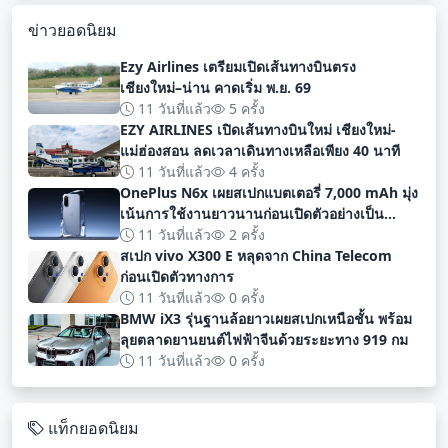
ข่าวยอดนิยม
Ezy Airlines เตรียมเปิดเส้นทางบินตรง
เชียงใหม่–น่าน คาดเริ่ม พ.ย. 69
11 วันที่แล้ว
5 ครั้ง
EZY AIRLINES เปิดเส้นทางบินใหม่ เชียงใหม่-
แม่ฮ่องสอน ลดเวลาเดินทางเหลือเพียง 40 นาที
11 วันที่แล้ว
4 ครั้ง
OnePlus N6x เผยสเปกแบตเตอรี่ 7,000 mAh มุ่ง
เน้นการใช้งานยาวนานก่อนเปิดตัวอย่างเป็น
ทางการ
11 วันที่แล้ว
2 ครั้ง
สเปก vivo X300 E หลุดจาก China Telecom
ก่อนเปิดตัวทางการ
11 วันที่แล้ว
0 ครั้ง
BMW iX3 รุ่นฐานล้อยาวเผยสเปกเหนือชั้น พร้อม
ลุยตลาดยานยนต์ไฟฟ้าจีนด้วยระยะทาง 919 กม
11 วันที่แล้ว
0 ครั้ง
แท็กยอดนิยม