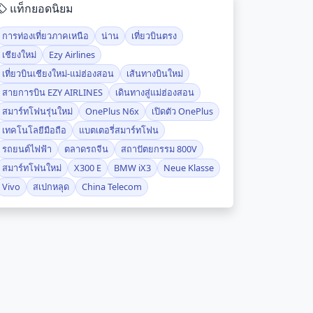
แท็กยอดนิยม
การท่องเที่ยวภาคเหนือ
น่าน
เที่ยวบินตรง
เชียงใหม่
Ezy Airlines
เที่ยวบินเชียงใหม่-แม่ฮ่องสอน
เส้นทางบินใหม่
สายการบิน EZY AIRLINES
เดินทางสู่แม่ฮ่องสอน
สมาร์ทโฟนรุ่นใหม่
OnePlus N6x
เปิดตัว OnePlus
เทคโนโลยีมือถือ
แบตเตอรี่สมาร์ทโฟน
รถยนต์ไฟฟ้า
ตลาดรถจีน
สถาปัตยกรรม 800V
สมาร์ทโฟนใหม่
X300 E
BMW iX3
Neue Klasse
Vivo
สเปกหลุด
China Telecom