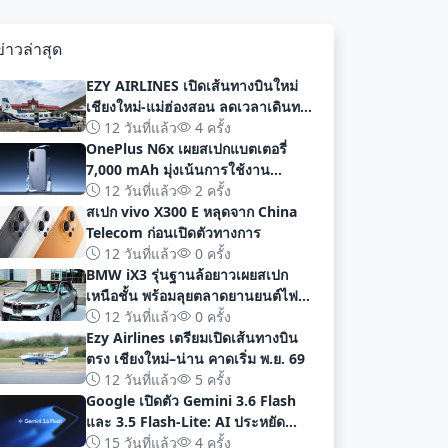
ข่าวล่าสุด
EZY AIRLINES เปิดเส้นทางบินใหม่
เชียงใหม่-แม่ฮ่องสอน ลดเวลาเดินทาง
เหลือเพียง 40 นาที
12 วันที่แล้ว
4 ครั้ง
OnePlus N6x เผยสเปกแบตเตอรี่
7,000 mAh มุ่งเน้นการใช้งาน
ยาวนานก่อนเปิดตัวอย่างเป็นทางการ
12 วันที่แล้ว
2 ครั้ง
สเปก vivo X300 E หลุดจาก China
Telecom ก่อนเปิดตัวทางการ
12 วันที่แล้ว
0 ครั้ง
BMW iX3 รุ่นฐานล้อยาวเผยสเปก
เหนือชั้น พร้อมลุยตลาดยานยนต์ไฟฟ้า
จีนด้วยระยะทาง 919 กม
12 วันที่แล้ว
0 ครั้ง
Ezy Airlines เตรียมเปิดเส้นทางบิน
ตรง เชียงใหม่–น่าน คาดเริ่ม พ.ย. 69
12 วันที่แล้ว
5 ครั้ง
Google เปิดตัว Gemini 3.6 Flash
และ 3.5 Flash-Lite: AI ประหยัด
ต้นทุน ประสิทธิภาพสูง สำหรับนัก
15 วันที่แล้ว
4 ครั้ง