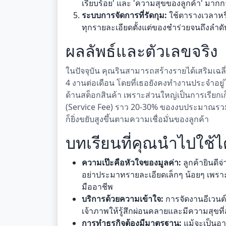
เรียบร้อย' และ 'ความสุขของลูกค้า' มา
ระบบการจัดการที่รัดกุม:
ใช้ตารางเวลาหรื
ทุกรายละเอียดตั้งแต่ของชำร่วยจนถึงลำด
ผลลัพธ์และตัวเลขจริง
ในปัจจุบัน คุณรินสามารถสร้างรายได้เสริมเฉลี
4 งานต่อเดือน โดยที่เธอยังคงทำงานประจำอยู่
ด้านสต็อกสินค้า เพราะส่วนใหญ่เป็นการเรียกเ
(Service Fee) ราว 20-30% ของงบประมาณรวมข
ก็ยิ่งขยับสูงขึ้นตามความเชื่อมั่นของลูกค้า
บทเรียนที่คุณนำไปใช้ไ
ความเป๊ะคือหัวใจของมูลค่า:
ลูกค้ายินดีจ
อย่าประมาทรายละเอียดเล็กๆ น้อยๆ เพราะน
มืออาชีพ
บริการด้วยความเข้าใจ:
การจัดงานอีเวนต์
เจ้าภาพให้รู้สึกผ่อนคลายและมีความสุขที่
การทำธุรกิจต้องมีมาตรฐาน:
แม้จะเป็นอา