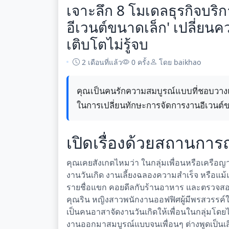
เจาะลึก 8 โมเดลธุรกิจบริ
อีเวนต์ขนาดเล็ก' เปลี่ยนคว
เติบโตไม่รู้จบ
2 เดือนที่แล้ว
0 ครั้ง
โดย baikhao
คุณเป็นคนรักความสมบูรณ์แบบที่ชอบวางแผ
ในการเปลี่ยนทักษะการจัดการงานอีเวนต์ขน
เปิดเรื่องด้วยสถานการ
คุณเคยสังเกตไหมว่า ในกลุ่มเพื่อนหรือเครือญ
งานวันเกิด งานเลี้ยงฉลองความสำเร็จ หรือแม้แต
รายชื่อแขก คอยดีลกับร้านอาหาร และตรวจสอบ
คุณริน หญิงสาวพนักงานออฟฟิศผู้มีพรสวรรค์
เป็นคนอาสาจัดงานวันเกิดให้เพื่อนในกลุ่มโดยไ
งานออกมาสมบูรณ์แบบจนเพื่อนๆ ต่างพูดเป็นเส