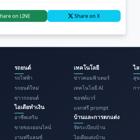
hare on LINE
Share on X
รถยนต์
เทคโนโลยี
ไล
รถไฟฟ้า
ข่าวคอมพิวเตอร์
สุ
รถยนต์ใหม่
เทคโนโลยี AI
การ
ข่าวรถยนต์
ซอฟต์แวร์
ไอเดียทำเงิน
แจกฟรี prompt
บ้านและการตกแต่ง
อาชีพเสริม
ขายของออนไลน์
จัดระเบียบบ้าน
งานฟรีแลนซ์
ไอเดียแต่งบ้าน