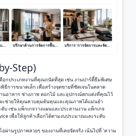
เจาะลึกโมเดลธุรกิจบริการที่
เจาะลึก 8 โมเดลธุรกิจ
ี่และ
ปรึกษาด้านการจัดการพื้นที่
บริการ 'การจัดการและจัด
เช่าระยะสั้น (Short-Term
ระเบียบไลฟ์สไตล์ (Lifestyle
น
Rental Management) เพื่อ
Concierge)' เปลี่ยนความ
ได้
สร้างรายได้เสริมกระแส
ใส่ใจในรายละเอียดให้เป็น
-by-Step)
เงินสดที่มั่นคง
อาชีพทำเงิน
ลือกประเภทงานที่คุณถนัดที่สุด เช่น งานปาร์ตี้ธีมพิเศษ
อพิธีการขนาดเล็ก เพื่อสร้างจุดขายที่ชัดเจนในตลาด
านอาหาร ช่างภาพ ดอกไม้ และอุปกรณ์ตกแต่งที่คุณไว้
่ดีจะช่วยให้คุณควบคุมต้นทุนและคุณภาพได้แม่นยำ
ระดับ เช่น แพ็กเกจวางแผนและประสานงาน แพ็กเกจ
ice เพื่อให้ลูกค้าเลือกได้ตามงบประมาณและระดับ
โอผ่านรูปภาพสวยๆ ของงานที่เคยจัดจริง เน้นไปที่ 'ความ