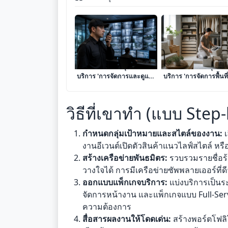
เจาะลึก 8 โมเดลธุรกิจ
เจาะลึก 8 โมเดลธุรกิจ
บริการ 'การจัดการและดูแล
บริการ 'การจัดการพื้นท
ความปลอดภัยทางกายภาพ
การจัดเก็บ (Space
และทรัพย์สิน' เปลี่ยนความ
Optimization)' เปลี่ย
ระแวดระวังให้เป็นรายได้
ความระเบียบให้เป็นราย
วิธีที่เขาทำ (แบบ Step
ระดับมืออาชีพ
หลักหมื่น
กำหนดกลุ่มเป้าหมายและสไตล์ของงาน:
เ
งานอีเวนต์เปิดตัวสินค้าแนวไลฟ์สไตล์ หรื
สร้างเครือข่ายพันธมิตร:
รวบรวมรายชื่อร้
วางใจได้ การมีเครือข่ายซัพพลายเออร์ที
ออกแบบแพ็กเกจบริการ:
แบ่งบริการเป็น
จัดการหน้างาน และแพ็กเกจแบบ Full-Serv
ความต้องการ
สื่อสารผลงานให้โดดเด่น:
สร้างพอร์ตโฟลิ