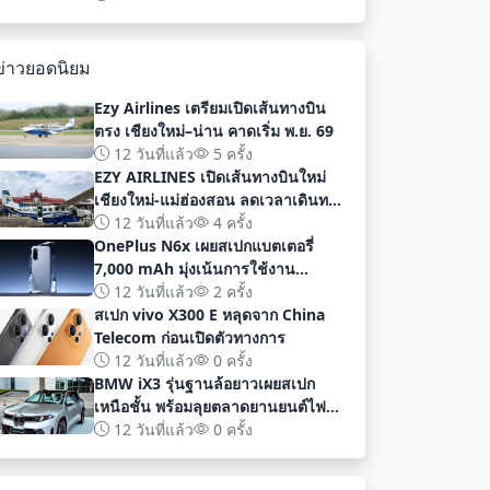
พัฒนา
ข่าวยอดนิยม
Ezy Airlines เตรียมเปิดเส้นทางบิน
ตรง เชียงใหม่–น่าน คาดเริ่ม พ.ย. 69
12 วันที่แล้ว
5 ครั้ง
EZY AIRLINES เปิดเส้นทางบินใหม่
เชียงใหม่-แม่ฮ่องสอน ลดเวลาเดินทาง
เหลือเพียง 40 นาที
12 วันที่แล้ว
4 ครั้ง
OnePlus N6x เผยสเปกแบตเตอรี่
7,000 mAh มุ่งเน้นการใช้งาน
ยาวนานก่อนเปิดตัวอย่างเป็นทางการ
12 วันที่แล้ว
2 ครั้ง
สเปก vivo X300 E หลุดจาก China
Telecom ก่อนเปิดตัวทางการ
12 วันที่แล้ว
0 ครั้ง
BMW iX3 รุ่นฐานล้อยาวเผยสเปก
เหนือชั้น พร้อมลุยตลาดยานยนต์ไฟฟ้า
จีนด้วยระยะทาง 919 กม
12 วันที่แล้ว
0 ครั้ง