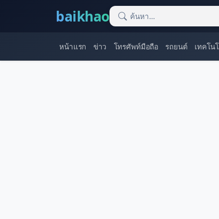
baikhao
หน้าแรก
ข่าว
โทรศัพท์มือถือ
รถยนต์
เทคโนโ