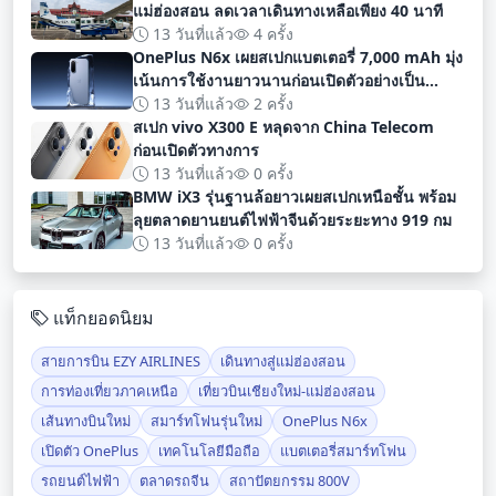
แม่ฮ่องสอน ลดเวลาเดินทางเหลือเพียง 40 นาที
13 วันที่แล้ว
4 ครั้ง
OnePlus N6x เผยสเปกแบตเตอรี่ 7,000 mAh มุ่ง
เน้นการใช้งานยาวนานก่อนเปิดตัวอย่างเป็น
ทางการ
13 วันที่แล้ว
2 ครั้ง
สเปก vivo X300 E หลุดจาก China Telecom
ก่อนเปิดตัวทางการ
13 วันที่แล้ว
0 ครั้ง
BMW iX3 รุ่นฐานล้อยาวเผยสเปกเหนือชั้น พร้อม
ลุยตลาดยานยนต์ไฟฟ้าจีนด้วยระยะทาง 919 กม
13 วันที่แล้ว
0 ครั้ง
แท็กยอดนิยม
สายการบิน EZY AIRLINES
เดินทางสู่แม่ฮ่องสอน
การท่องเที่ยวภาคเหนือ
เที่ยวบินเชียงใหม่-แม่ฮ่องสอน
เส้นทางบินใหม่
สมาร์ทโฟนรุ่นใหม่
OnePlus N6x
เปิดตัว OnePlus
เทคโนโลยีมือถือ
แบตเตอรี่สมาร์ทโฟน
รถยนต์ไฟฟ้า
ตลาดรถจีน
สถาปัตยกรรม 800V