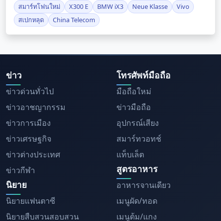
สมาร์ทโฟนใหม่
X300 E
BMW iX3
Neue Klasse
Vivo
สเปกหลุด
China Telecom
ข่าว
โทรศัพท์มือถือ
ข่าวด่วนทั่วไป
มือถือใหม่
ข่าวอาชญากรรม
ข่าวมือถือ
ข่าวการเมือง
อุปกรณ์เสียง
ข่าวเศรษฐกิจ
สมาร์ทวอทช์
ข่าวต่างประเทศ
แท็บเล็ต
สูตรอาหาร
ข่าวกีฬา
นิยาย
อาหารจานเดียว
นิยายแฟนตาซี
เมนูผัด/ทอด
นิยายสืบสวนสอบสวน
เมนูต้ม/แกง