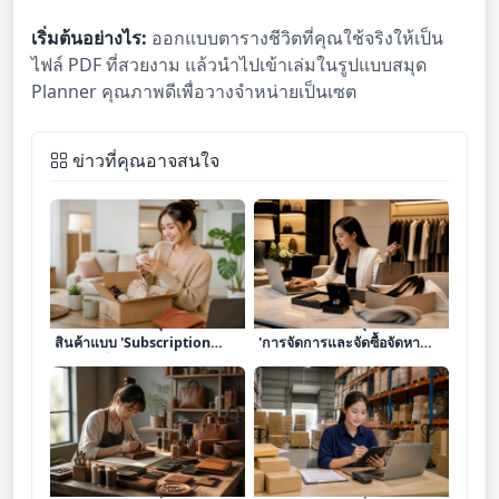
เริ่มต้นอย่างไร:
ออกแบบตารางชีวิตที่คุณใช้จริงให้เป็น
ไฟล์ PDF ที่สวยงาม แล้วนำไปเข้าเล่มในรูปแบบสมุด
Planner คุณภาพดีเพื่อวางจำหน่ายเป็นเซต
ข่าวที่คุณอาจสนใจ
เจาะลึก 8 โมเดลธุรกิจขาย
เจาะลึก 8 โมเดลธุรกิจบริการ
สินค้าแบบ 'Subscription
'การจัดการและจัดซื้อจัดหา
Box' เปลี่ยนความหลงใหลให้
แบบเฉพาะตัว (Personal
เป็นรายได้ประจำรายเดือน
Sourcing)' เปลี่ยนทักษะการ
ค้นหาให้เป็นรายได้ระดับ
พรีเมียม
เจาะลึก 8 โมเดลธุรกิจบริการ
เจาะลึก 8 โมเดลธุรกิจบริการ