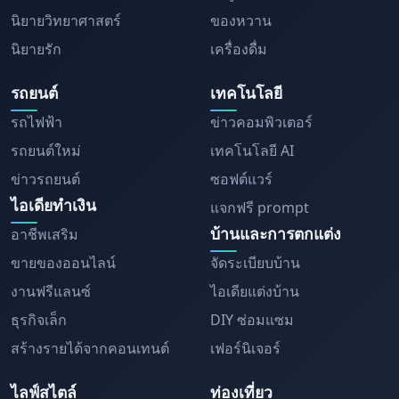
นิยายวิทยาศาสตร์
ของหวาน
นิยายรัก
เครื่องดื่ม
รถยนต์
เทคโนโลยี
รถไฟฟ้า
ข่าวคอมพิวเตอร์
รถยนต์ใหม่
เทคโนโลยี AI
ข่าวรถยนต์
ซอฟต์แวร์
ไอเดียทำเงิน
แจกฟรี prompt
บ้านและการตกแต่ง
อาชีพเสริม
ขายของออนไลน์
จัดระเบียบบ้าน
งานฟรีแลนซ์
ไอเดียแต่งบ้าน
ธุรกิจเล็ก
DIY ซ่อมแซม
สร้างรายได้จากคอนเทนต์
เฟอร์นิเจอร์
ไลฟ์สไตล์
ท่องเที่ยว