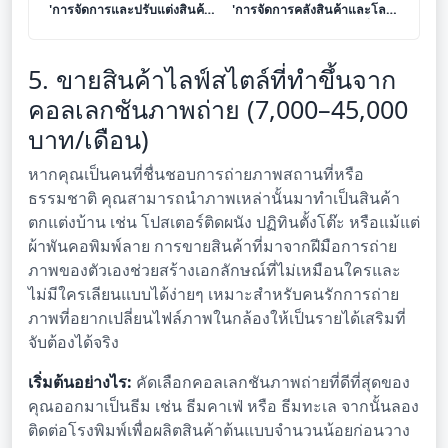
'การจัดการและปรับแต่งสินค้า
'การจัดการคลังสินค้าและโลจิ
เฉพาะบุคคล (Personalized
สติกส์สำหรับรายย่อย' เปลี่ยน
Product Customization)'
ความแม่นยำให้เป็นกำไรหลัก
เปลี่ยนงานฝีมือให้เป็นรายได้
แสน
5. ขายสินค้าไลฟ์สไตล์ที่ทำขึ้นจาก
พรีเมียม
คอลเลกชันภาพถ่าย (7,000–45,000
บาท/เดือน)
หากคุณเป็นคนที่ชื่นชอบการถ่ายภาพสถานที่หรือ
ธรรมชาติ คุณสามารถนำภาพเหล่านั้นมาทำเป็นสินค้า
ตกแต่งบ้าน เช่น โปสเตอร์ติดผนัง ปฏิทินตั้งโต๊ะ หรือแม้แต่
ผ้าพันคอพิมพ์ลาย การขายสินค้าที่มาจากฝีมือการถ่าย
ภาพของตัวเองช่วยสร้างเอกลักษณ์ที่ไม่เหมือนใครและ
ไม่มีใครเลียนแบบได้ง่ายๆ เหมาะสำหรับคนรักการถ่าย
ภาพที่อยากเปลี่ยนไฟล์ภาพในกล้องให้เป็นรายได้เสริมที่
จับต้องได้จริง
เริ่มต้นอย่างไร:
คัดเลือกคอลเลกชันภาพถ่ายที่ดีที่สุดของ
คุณออกมาเป็นธีม เช่น ธีมคาเฟ่ หรือ ธีมทะเล จากนั้นลอง
ติดต่อโรงพิมพ์เพื่อผลิตสินค้าต้นแบบจำนวนน้อยก่อนวาง