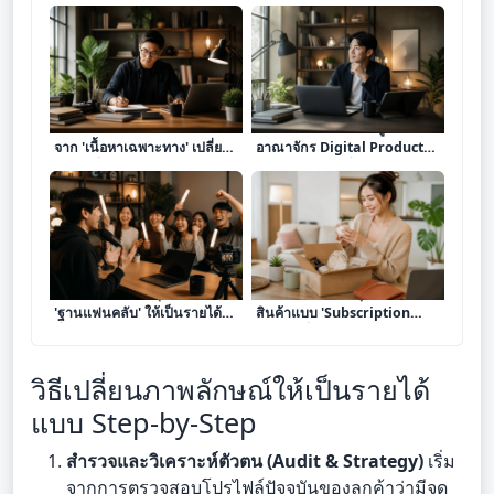
เจาะลึก 7 โมเดลสร้างรายได้
จากพนักงานออฟฟิศสู่เจ้าของ
จาก 'เนื้อหาเฉพาะทาง' เปลี่ยน
อาณาจักร Digital Product
ความเชี่ยวชาญให้เป็นสินทรัพย์
ถอดรหัสการเปลี่ยนความรู้ให้
ทำเงินยั่งยืน
เป็นสินทรัพย์ดิจิทัลทำเงิน
เจาะลึก 8 โมเดลธุรกิจเปลี่ยน
เจาะลึก 8 โมเดลธุรกิจขาย
'ฐานแฟนคลับ' ให้เป็นรายได้
สินค้าแบบ 'Subscription
มั่นคงผ่านระบบ Membership
Box' เปลี่ยนความหลงใหลให้
และ Community
เป็นรายได้ประจำรายเดือน
วิธีเปลี่ยนภาพลักษณ์ให้เป็นรายได้
แบบ Step-by-Step
สำรวจและวิเคราะห์ตัวตน (Audit & Strategy)
เริ่ม
จากการตรวจสอบโปรไฟล์ปัจจุบันของลูกค้าว่ามีจุด