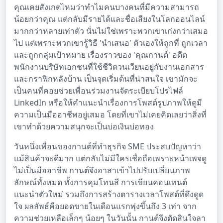
คุณเคยสังเกตไหมว่าทำไมคนบางคนที่มีความสามารถ
น้อยกว่าคุณ แต่กลับมีรายได้และชื่อเสียงในโลกออนไลน์
มากกว่าหลายเท่าตัว นั่นไม่ใช่เพราะพวกเขาเก่งกว่าเสมอ
ไป แต่เพราะพวกเขารู้วิธี 'นำเสนอ' ตัวเองให้ถูกที่ ถูกเวลา
และถูกกลุ่มเป้าหมาย เรื่องราวของ 'คุณกานต์' อดีต
พนักงานบริษัทเอกชนที่ใช้ชีวิตวนเวียนอยู่กับงานเอกสาร
และกราฟิกหลังบ้าน เป็นจุดเริ่มต้นที่น่าสนใจ เขามักจะ
เป็นคนที่คอยช่วยเพื่อนร่วมงานจัดระเบียบโปรไฟล์
LinkedIn หรือให้คำแนะนำเรื่องการโพสต์รูปภาพให้ดูมี
ความเป็นมืออาชีพอยู่เสมอ โดยที่เขาไม่เคยคิดเลยว่าสิ่งที่
เขาทำด้วยความสนุกจะเป็นบ่อเงินบ่อทอง
วันหนึ่งเพื่อนของกานต์ที่ทำธุรกิจ SME ประสบปัญหาว่า
แม้สินค้าจะดีมาก แต่กลับไม่มีใครเชื่อถือเพราะหน้าเพจดู
ไม่เป็นมืออาชีพ กานต์จึงอาสาเข้าไปปรับเปลี่ยนภาพ
ลักษณ์ทั้งหมด ทั้งการคุมโทนสี การเขียนคอนเทนต์
แนะนำตัวใหม่ รวมถึงการสร้างตารางเวลาโพสต์ที่ดึงดูด
ใจ ผลลัพธ์คือยอดขายในเดือนแรกพุ่งขึ้นถึง 3 เท่า จาก
ความช่วยเหลือเล็กๆ น้อยๆ ในวันนั้น กานต์จึงตัดสินใจลา