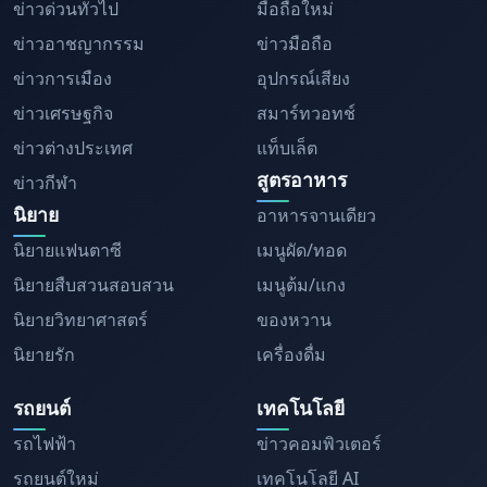
ข่าวด่วนทั่วไป
มือถือใหม่
ข่าวอาชญากรรม
ข่าวมือถือ
ข่าวการเมือง
อุปกรณ์เสียง
ข่าวเศรษฐกิจ
สมาร์ทวอทช์
ข่าวต่างประเทศ
แท็บเล็ต
สูตรอาหาร
ข่าวกีฬา
นิยาย
อาหารจานเดียว
นิยายแฟนตาซี
เมนูผัด/ทอด
นิยายสืบสวนสอบสวน
เมนูต้ม/แกง
นิยายวิทยาศาสตร์
ของหวาน
นิยายรัก
เครื่องดื่ม
รถยนต์
เทคโนโลยี
รถไฟฟ้า
ข่าวคอมพิวเตอร์
รถยนต์ใหม่
เทคโนโลยี AI