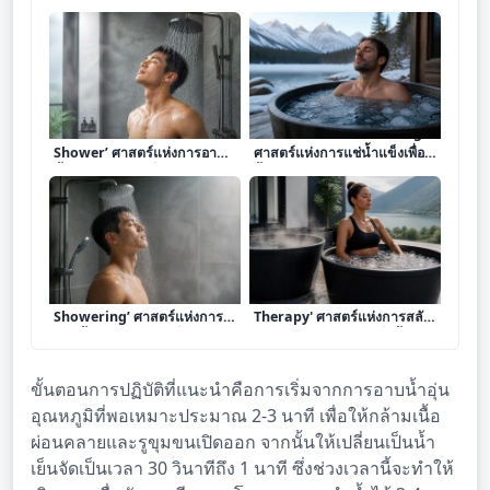
เจาะลึก ‘การทำ Contrast
เจาะลึก ‘การทำ Cold Plunge’
Shower’ ศาสตร์แห่งการอาบ
ศาสตร์แห่งการแช่น้ำแข็งเพื่อ
น้ำสลับอุณหภูมิเพื่อกระตุ้น
ฟื้นฟูระบบภูมิคุ้มกันและลดการ
ระบบไหลเวียนโลหิตและฟื้นฟู
อักเสบในร่างกาย
พลังงาน
เจาะลึก ‘การทำ Contrast
เจาะลึก 'การทำ Contrast
Showering’ ศาสตร์แห่งการ
Therapy' ศาสตร์แห่งการสลับ
อาบน้ำสลับร้อนเย็นเพื่อปลุก
อุณหภูมิร้อนและเย็นเพื่อฟื้นฟู
พลังและกระตุ้นการไหลเวียน
สมรรถภาพร่างกาย
เลือด
ขั้นตอนการปฏิบัติที่แนะนำคือการเริ่มจากการอาบน้ำอุ่น
อุณหภูมิที่พอเหมาะประมาณ 2-3 นาที เพื่อให้กล้ามเนื้อ
ผ่อนคลายและรูขุมขนเปิดออก จากนั้นให้เปลี่ยนเป็นน้ำ
เย็นจัดเป็นเวลา 30 วินาทีถึง 1 นาที ซึ่งช่วงเวลานี้จะทำให้