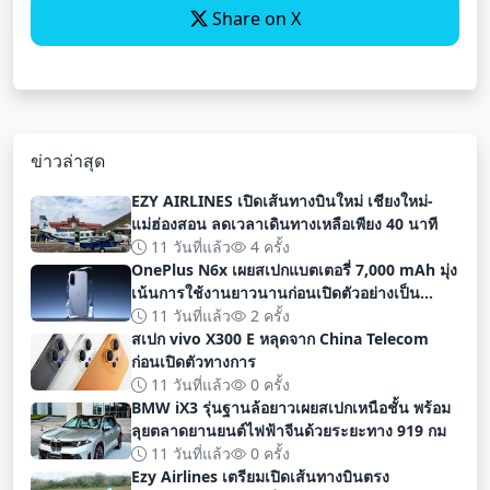
Share on X
ข่าวล่าสุด
EZY AIRLINES เปิดเส้นทางบินใหม่ เชียงใหม่-
แม่ฮ่องสอน ลดเวลาเดินทางเหลือเพียง 40 นาที
11 วันที่แล้ว
4 ครั้ง
OnePlus N6x เผยสเปกแบตเตอรี่ 7,000 mAh มุ่ง
เน้นการใช้งานยาวนานก่อนเปิดตัวอย่างเป็น
ทางการ
11 วันที่แล้ว
2 ครั้ง
สเปก vivo X300 E หลุดจาก China Telecom
ก่อนเปิดตัวทางการ
11 วันที่แล้ว
0 ครั้ง
BMW iX3 รุ่นฐานล้อยาวเผยสเปกเหนือชั้น พร้อม
ลุยตลาดยานยนต์ไฟฟ้าจีนด้วยระยะทาง 919 กม
11 วันที่แล้ว
0 ครั้ง
Ezy Airlines เตรียมเปิดเส้นทางบินตรง