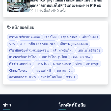
BMW iX3 รุ่นฐานล้อยาวเผยสเปกเหนือชั้น พร้อม
ลุยตลาดยานยนต์ไฟฟ้าจีนด้วยระยะทาง 919 กม
11 วันที่แล้ว
0 ครั้ง
แท็กยอดนิยม
การท่องเที่ยวภาคเหนือ
เชียงใหม่
Ezy Airlines
เที่ยวบินตรง
น่าน
สายการบิน EZY AIRLINES
เดินทางสู่แม่ฮ่องสอน
เที่ยวบินเชียงใหม่-แม่ฮ่องสอน
เส้นทางบินใหม่
เทคโนโลยีมือถือ
แบตเตอรี่สมาร์ทโฟน
สมาร์ทโฟนรุ่นใหม่
OnePlus N6x
เปิดตัว OnePlus
BMW iX3
Neue Klasse
Vivo
สเปกหลุด
China Telecom
รถยนต์ไฟฟ้า
ตลาดรถจีน
สถาปัตยกรรม 800V
สมาร์ทโฟนใหม่
X300 E
ข่าว
โทรศัพท์มือถือ