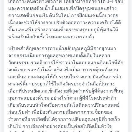
เกิดภาวะตื่นตัวทางชีวภาพ โดยสามารถทำซ้ำได้ 3-4 รอบ
และควรจบลงด้วยน้ำเย็นเสมอเพื่อปิดรูขุมขนและสร้าง
ความสดชื่นก่อนเริ่มต้นวันใหม่ การฝึกฝนเช่นนี้อย่างต่อ
เนื่องจะช่วยให้ร่างกายปรับตัวต่อสภาวะความเครียดได้ดี
ขึ้น และเสริมสร้างความแข็งแรงของระบบภูมิคุ้มกันให้
พร้อมรับมือกับเชื้อโรคและมลภาวะรอบตัว
บริบทสำคัญของการอาบน้ำสลับอุณหภูมิมีรากฐานมา
จากธรรมเนียมการดูแลสุขภาพแบบดั้งเดิมในหลาย
วัฒนธรรม รวมถึงการใช้ซาวน่าในแถบสแกนดิเนเวียที่มัก
จบด้วยการแช่ตัวในน้ำแข็ง เพื่อเป็นการกระตุ้นพลังงาน
และคืนความสมดุลให้กับระบบในร่างกาย ปัจจุบันการนำ
ศาสตร์นี้มาประยุกต์ใช้ในกิจวัตรประจำวันถือเป็นทาง
เลือกที่ประหยัดและเข้าถึงง่ายที่สุดสำหรับผู้ที่ต้องการฟื้นฟู
สุขภาพแบบองค์รวม อย่างไรก็ตาม ผู้ที่มีโรคประจำตัว
เกี่ยวกับระบบหัวใจหรือความดันโลหิตควรปรึกษาแพทย์
ก่อนเริ่มทำ เพื่อป้องกันความเสี่ยงจากภาวะช็อกของ
ร่างกายที่อาจเกิดขึ้นได้จากการเปลี่ยนอุณหภูมิที่รวดเร็ว
เกินไป การเลือกทำอย่างค่อยเป็นค่อยไปจึงเป็นหัวใจ