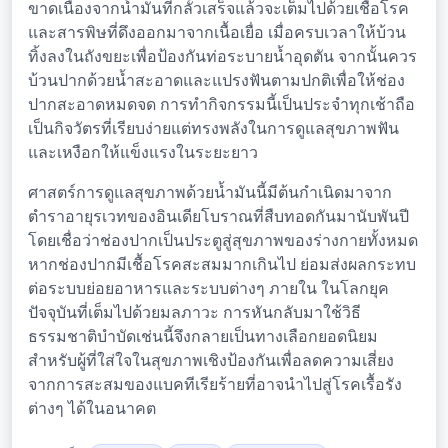
ขาดเนื่องจากน้ำมันที่กลั้วเสร็จแล้วจะเต็มไปด้วยเชื้อโรค
และสารพิษที่ดึงออกมาจากเนื้อเยื่อ เมื่อครบเวลาให้บ้วน
ทิ้งลงในถังขยะเพื่อป้องกันท่อระบายน้ำอุดตัน จากนั้นควร
บ้วนปากด้วยน้ำสะอาดและแปรงฟันตามปกติเพื่อให้ช่อง
ปากสะอาดหมดจด การทำกิจกรรมนี้เป็นประจำทุกเช้าถือ
เป็นกิจวัตรที่เรียบง่ายแต่ทรงพลังในการดูแลสุขภาพฟัน
และเหงือกให้แข็งแรงในระยะยาว
ศาสตร์การดูแลสุขภาพด้วยน้ำมันนี้มีต้นกำเนิดมาจาก
ตำราอายุรเวทของอินเดียโบราณที่สืบทอดกันมานับพันปี
โดยเชื่อว่าช่องปากเป็นประตูสู่สุขภาพของร่างกายทั้งหมด
หากช่องปากมีเชื้อโรคสะสมมากเกินไป ย่อมส่งผลกระทบ
ต่อระบบย่อยอาหารและระบบต่างๆ ภายใน ในโลกยุค
ปัจจุบันที่เต็มไปด้วยมลภาวะ การหันกลับมาใช้วิธี
ธรรมชาติบำบัดเช่นนี้จึงกลายเป็นทางเลือกยอดนิยม
สำหรับผู้ที่ใส่ใจในสุขภาพเชิงป้องกันเพื่อลดความเสี่ยง
จากการสะสมของแบคทีเรียร้ายที่อาจนำไปสู่โรคเรื้อรัง
ต่างๆ ได้ในอนาคต