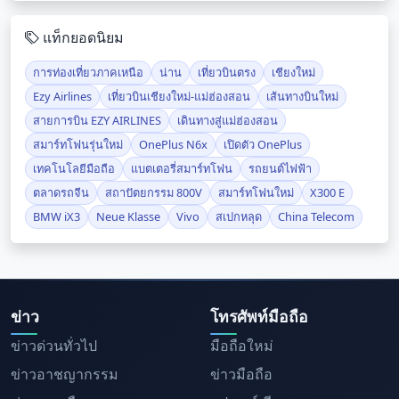
แท็กยอดนิยม
การท่องเที่ยวภาคเหนือ
น่าน
เที่ยวบินตรง
เชียงใหม่
Ezy Airlines
เที่ยวบินเชียงใหม่-แม่ฮ่องสอน
เส้นทางบินใหม่
สายการบิน EZY AIRLINES
เดินทางสู่แม่ฮ่องสอน
สมาร์ทโฟนรุ่นใหม่
OnePlus N6x
เปิดตัว OnePlus
เทคโนโลยีมือถือ
แบตเตอรี่สมาร์ทโฟน
รถยนต์ไฟฟ้า
ตลาดรถจีน
สถาปัตยกรรม 800V
สมาร์ทโฟนใหม่
X300 E
BMW iX3
Neue Klasse
Vivo
สเปกหลุด
China Telecom
ข่าว
โทรศัพท์มือถือ
ข่าวด่วนทั่วไป
มือถือใหม่
ข่าวอาชญากรรม
ข่าวมือถือ