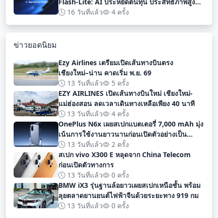
Flash-Lite: AI ประหยัดต้นทุน ประสิทธิภาพสูง
สำหรับนักพัฒนา
16 วันที่แล้ว
4 ครั้ง
ข่าวยอดนิยม
Ezy Airlines เตรียมเปิดเส้นทางบินตรง
เชียงใหม่–น่าน คาดเริ่ม พ.ย. 69
13 วันที่แล้ว
5 ครั้ง
EZY AIRLINES เปิดเส้นทางบินใหม่ เชียงใหม่-
แม่ฮ่องสอน ลดเวลาเดินทางเหลือเพียง 40 นาที
13 วันที่แล้ว
4 ครั้ง
OnePlus N6x เผยสเปกแบตเตอรี่ 7,000 mAh มุ่ง
เน้นการใช้งานยาวนานก่อนเปิดตัวอย่างเป็น
ทางการ
13 วันที่แล้ว
2 ครั้ง
สเปก vivo X300 E หลุดจาก China Telecom
ก่อนเปิดตัวทางการ
13 วันที่แล้ว
0 ครั้ง
BMW iX3 รุ่นฐานล้อยาวเผยสเปกเหนือชั้น พร้อม
ลุยตลาดยานยนต์ไฟฟ้าจีนด้วยระยะทาง 919 กม
13 วันที่แล้ว
0 ครั้ง