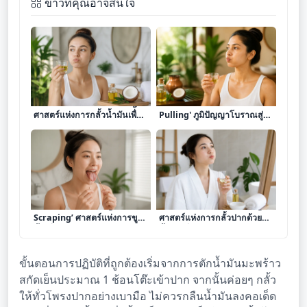
ข่าวที่คุณอาจสนใจ
เจาะลึก ‘การทำ Oil Pulling’
เจาะลึกพลังแห่ง 'การทำ Oil
ศาสตร์แห่งการกลั้วน้ำมันเพื่อดี
Pulling' ภูมิปัญญาโบราณสู่กา
ท็อกซ์ช่องปากและยกระดับ
รดีท็อกซ์ช่องปากและสุขภาพ
สุขภาพองค์รวม
ภายใน
เจาะลึก ‘การทำ Tongue
เจาะลึก ‘การทำ Oil Pulling’
Scraping’ ศาสตร์แห่งการขูด
ศาสตร์แห่งการกลั้วปากด้วย
ลิ้นเพื่อสุขอนามัยในช่องปาก
น้ำมันเพื่อดีท็อกซ์ช่องปากและ
และสุขภาพองค์รวม
เสริมสุขภาพเหงือก
ขั้นตอนการปฏิบัติที่ถูกต้องเริ่มจากการตักน้ำมันมะพร้าว
สกัดเย็นประมาณ 1 ช้อนโต๊ะเข้าปาก จากนั้นค่อยๆ กลั้ว
ให้ทั่วโพรงปากอย่างเบามือ ไม่ควรกลืนน้ำมันลงคอเด็ด