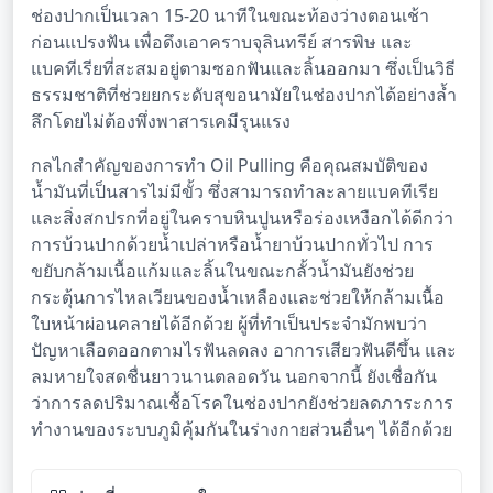
ช่องปากเป็นเวลา 15-20 นาทีในขณะท้องว่างตอนเช้า
ก่อนแปรงฟัน เพื่อดึงเอาคราบจุลินทรีย์ สารพิษ และ
แบคทีเรียที่สะสมอยู่ตามซอกฟันและลิ้นออกมา ซึ่งเป็นวิธี
ธรรมชาติที่ช่วยยกระดับสุขอนามัยในช่องปากได้อย่างล้ำ
ลึกโดยไม่ต้องพึ่งพาสารเคมีรุนแรง
กลไกสำคัญของการทำ Oil Pulling คือคุณสมบัติของ
น้ำมันที่เป็นสารไม่มีขั้ว ซึ่งสามารถทำละลายแบคทีเรีย
และสิ่งสกปรกที่อยู่ในคราบหินปูนหรือร่องเหงือกได้ดีกว่า
การบ้วนปากด้วยน้ำเปล่าหรือน้ำยาบ้วนปากทั่วไป การ
ขยับกล้ามเนื้อแก้มและลิ้นในขณะกลั้วน้ำมันยังช่วย
กระตุ้นการไหลเวียนของน้ำเหลืองและช่วยให้กล้ามเนื้อ
ใบหน้าผ่อนคลายได้อีกด้วย ผู้ที่ทำเป็นประจำมักพบว่า
ปัญหาเลือดออกตามไรฟันลดลง อาการเสียวฟันดีขึ้น และ
ลมหายใจสดชื่นยาวนานตลอดวัน นอกจากนี้ ยังเชื่อกัน
ว่าการลดปริมาณเชื้อโรคในช่องปากยังช่วยลดภาระการ
ทำงานของระบบภูมิคุ้มกันในร่างกายส่วนอื่นๆ ได้อีกด้วย