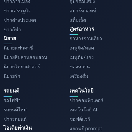
ข่าวการเมือง
อุปกรณ์เสียง
ข่าวเศรษฐกิจ
สมาร์ทวอทช์
ข่าวต่างประเทศ
แท็บเล็ต
สูตรอาหาร
ข่าวกีฬา
นิยาย
อาหารจานเดียว
นิยายแฟนตาซี
เมนูผัด/ทอด
นิยายสืบสวนสอบสวน
เมนูต้ม/แกง
นิยายวิทยาศาสตร์
ของหวาน
นิยายรัก
เครื่องดื่ม
รถยนต์
เทคโนโลยี
รถไฟฟ้า
ข่าวคอมพิวเตอร์
รถยนต์ใหม่
เทคโนโลยี AI
ข่าวรถยนต์
ซอฟต์แวร์
ไอเดียทำเงิน
แจกฟรี prompt