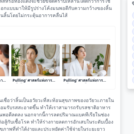
เลสหรือทองแดงจะช่วยขจัดคราบเหล่านี้ได้ดีกว่าการใช้
ถูกออกแบบมาให้มีรูปร่างโค้งมนพอดีกับความกว้างของลิ้น
ิ้นโดยไม่กระตุ้นอาการคลื่นไส้
e
เจาะลึก ‘การทำ Oil
เจาะลึก ‘การทำ Oil
การ
Pulling’ ศาสตร์แห่งการ
Pulling’ ศาสตร์แห่งการ
ช่อง
กลั้วน้ำมันเพื่อดีท็อกซ์ช่อง
กลั้วปากด้วยน้ำมันเพื่อดีท็
ม
ปากและยกระดับสุขภาพองค์
อกซ์ช่องปากและเสริมสุข
รวม
ภาพเหงือก
ชื่อว่าลิ้นเป็นอวัยวะที่สะท้อนสุขภาพของอวัยวะภายใน
ต่อมรับรสสะอาดขึ้น ทำให้เราสามารถรับรสชาติอาหาร
่เกินพอดีลดลง นอกจากนี้การลดปริมาณแบคทีเรียในช่อง
สู้กับเชื้อโรค ทำให้ร่างกายลดการอักเสบในระดับเบื้อง
ันสุขภาพที่ทำได้ง่ายและประหยัดค่าใช้จ่ายในระยะยาว