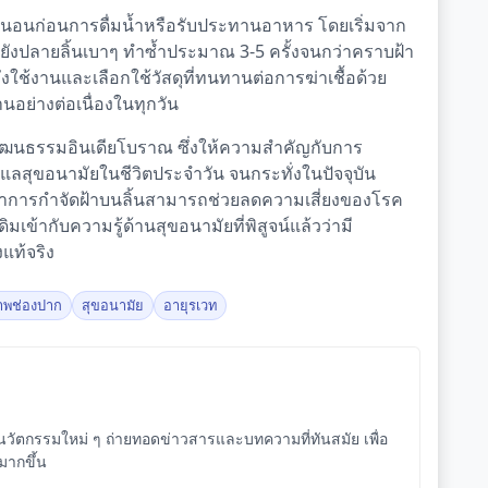
่นนอนก่อนการดื่มน้ำหรือรับประทานอาหาร โดยเริ่มจาก
ายังปลายลิ้นเบาๆ ทำซ้ำประมาณ 3-5 ครั้งจนกว่าคราบฝ้า
ใช้งานและเลือกใช้วัสดุที่ทนทานต่อการฆ่าเชื้อด้วย
อย่างต่อเนื่องในทุกวัน
วัฒนธรรมอินเดียโบราณ ซึ่งให้ความสำคัญกับการ
สุขอนามัยในชีวิตประจำวัน จนกระทั่งในปัจจุบัน
าการกำจัดฝ้าบนลิ้นสามารถช่วยลดความเสี่ยงของโรค
มเข้ากับความรู้ด้านสุขอนามัยที่พิสูจน์แล้วว่ามี
แท้จริง
าพช่องปาก
สุขอนามัย
อายุรเวท
ัตกรรมใหม่ ๆ ถ่ายทอดข่าวสารและบทความที่ทันสมัย เพื่อ
จมากขึ้น