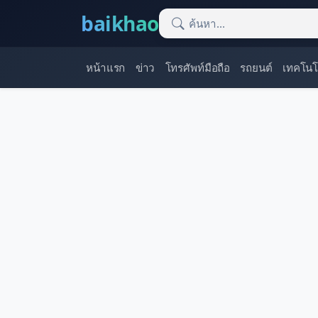
baikhao
หน้าแรก
ข่าว
โทรศัพท์มือถือ
รถยนต์
เทคโนโ