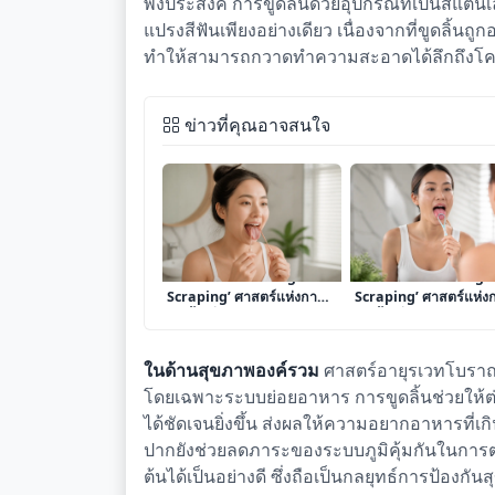
พึงประสงค์ การขูดลิ้นด้วยอุปกรณ์ที่เป็นสแตน
แปรงสีฟันเพียงอย่างเดียว เนื่องจากที่ขูดลิ้น
ทำให้สามารถกวาดทำความสะอาดได้ลึกถึงโคนล
ข่าวที่คุณอาจสนใจ
เจาะลึก ‘การทำ Tongue
เจาะลึก ‘การทำ Tongu
Scraping’ ศาสตร์แห่งการ
Scraping’ ศาสตร์แห่ง
ขูดลิ้นเพื่อสุขอนามัยในช่อง
ขูดลิ้นเพื่อสุขอนามัยใน
ปากและสุขภาพองค์รวม
ปากและสุขภาพองค์รว
ในด้านสุขภาพองค์รวม
ศาสตร์อายุรเวทโบราณเ
โดยเฉพาะระบบย่อยอาหาร การขูดลิ้นช่วยให้
ได้ชัดเจนยิ่งขึ้น ส่งผลให้ความอยากอาหารที
ปากยังช่วยลดภาระของระบบภูมิคุ้มกันในการต่อ
ต้นได้เป็นอย่างดี ซึ่งถือเป็นกลยุทธ์การป้องก