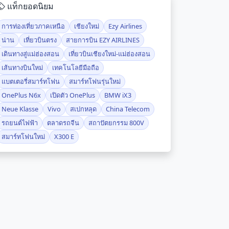
แท็กยอดนิยม
การท่องเที่ยวภาคเหนือ
เชียงใหม่
Ezy Airlines
น่าน
เที่ยวบินตรง
สายการบิน EZY AIRLINES
เดินทางสู่แม่ฮ่องสอน
เที่ยวบินเชียงใหม่-แม่ฮ่องสอน
เส้นทางบินใหม่
เทคโนโลยีมือถือ
แบตเตอรี่สมาร์ทโฟน
สมาร์ทโฟนรุ่นใหม่
OnePlus N6x
เปิดตัว OnePlus
BMW iX3
Neue Klasse
Vivo
สเปกหลุด
China Telecom
รถยนต์ไฟฟ้า
ตลาดรถจีน
สถาปัตยกรรม 800V
สมาร์ทโฟนใหม่
X300 E