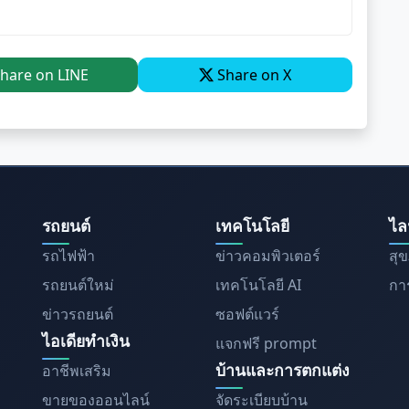
hare on LINE
Share on X
รถยนต์
เทคโนโลยี
ไล
รถไฟฟ้า
ข่าวคอมพิวเตอร์
สุ
รถยนต์ใหม่
เทคโนโลยี AI
การ
ข่าวรถยนต์
ซอฟต์แวร์
ไอเดียทำเงิน
แจกฟรี prompt
บ้านและการตกแต่ง
อาชีพเสริม
ขายของออนไลน์
จัดระเบียบบ้าน