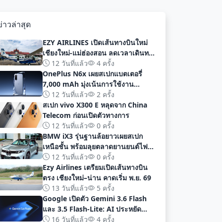
ข่าวล่าสุด
EZY AIRLINES เปิดเส้นทางบินใหม่
เชียงใหม่-แม่ฮ่องสอน ลดเวลาเดินทาง
เหลือเพียง 40 นาที
12 วันที่แล้ว
4 ครั้ง
OnePlus N6x เผยสเปกแบตเตอรี่
7,000 mAh มุ่งเน้นการใช้งาน
ยาวนานก่อนเปิดตัวอย่างเป็นทางการ
12 วันที่แล้ว
2 ครั้ง
สเปก vivo X300 E หลุดจาก China
Telecom ก่อนเปิดตัวทางการ
12 วันที่แล้ว
0 ครั้ง
BMW iX3 รุ่นฐานล้อยาวเผยสเปก
เหนือชั้น พร้อมลุยตลาดยานยนต์ไฟฟ้า
จีนด้วยระยะทาง 919 กม
12 วันที่แล้ว
0 ครั้ง
Ezy Airlines เตรียมเปิดเส้นทางบิน
ตรง เชียงใหม่–น่าน คาดเริ่ม พ.ย. 69
13 วันที่แล้ว
5 ครั้ง
Google เปิดตัว Gemini 3.6 Flash
และ 3.5 Flash-Lite: AI ประหยัด
ต้นทุน ประสิทธิภาพสูง สำหรับนัก
16 วันที่แล้ว
4 ครั้ง