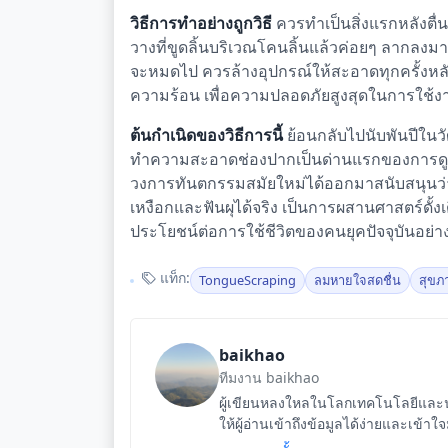
วิธีการทำอย่างถูกวิธี
ควรทำเป็นสิ่งแรกหลังตื
วางที่ขูดลิ้นบริเวณโคนลิ้นแล้วค่อยๆ ลากลงม
จะหมดไป ควรล้างอุปกรณ์ให้สะอาดทุกครั้งหลัง
ความร้อน เพื่อความปลอดภัยสูงสุดในการใช้งาน
ต้นกำเนิดของวิธีการนี้
ย้อนกลับไปนับพันปีใน
ทำความสะอาดช่องปากเป็นด่านแรกของการดูแล
วงการทันตกรรมสมัยใหม่ได้ออกมาสนับสนุนว่
เหงือกและฟันผุได้จริง เป็นการผสานศาสตร์ดั้งเดิ
ประโยชน์ต่อการใช้ชีวิตของคนยุคปัจจุบันอย่าง
แท็ก:
TongueScraping
ลมหายใจสดชื่น
สุขภ
baikhao
ทีมงาน baikhao
ผู้เขียนหลงใหลในโลกเทคโนโลยีและนว
ให้ผู้อ่านเข้าถึงข้อมูลได้ง่ายและเข้าใ