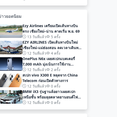
พัฒนา
ข่าวยอดนิยม
Ezy Airlines เตรียมเปิดเส้นทางบิน
ตรง เชียงใหม่–น่าน คาดเริ่ม พ.ย. 69
13 วันที่แล้ว
5 ครั้ง
EZY AIRLINES เปิดเส้นทางบินใหม่
เชียงใหม่-แม่ฮ่องสอน ลดเวลาเดินทาง
เหลือเพียง 40 นาที
12 วันที่แล้ว
4 ครั้ง
OnePlus N6x เผยสเปกแบตเตอรี่
7,000 mAh มุ่งเน้นการใช้งาน
ยาวนานก่อนเปิดตัวอย่างเป็นทางการ
12 วันที่แล้ว
2 ครั้ง
สเปก vivo X300 E หลุดจาก China
Telecom ก่อนเปิดตัวทางการ
12 วันที่แล้ว
0 ครั้ง
BMW iX3 รุ่นฐานล้อยาวเผยสเปก
เหนือชั้น พร้อมลุยตลาดยานยนต์ไฟฟ้า
จีนด้วยระยะทาง 919 กม
12 วันที่แล้ว
0 ครั้ง