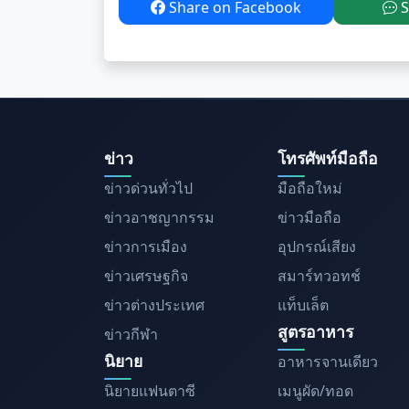
Share on Facebook
S
ข่าว
โทรศัพท์มือถือ
ข่าวด่วนทั่วไป
มือถือใหม่
ข่าวอาชญากรรม
ข่าวมือถือ
ข่าวการเมือง
อุปกรณ์เสียง
ข่าวเศรษฐกิจ
สมาร์ทวอทช์
ข่าวต่างประเทศ
แท็บเล็ต
สูตรอาหาร
ข่าวกีฬา
นิยาย
อาหารจานเดียว
นิยายแฟนตาซี
เมนูผัด/ทอด