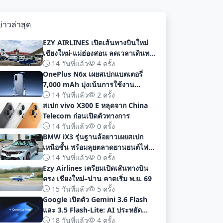
ข่าวล่าสุด
EZY AIRLINES เปิดเส้นทางบินใหม่
เชียงใหม่-แม่ฮ่องสอน ลดเวลาเดินทาง
เหลือเพียง 40 นาที
14 วันที่แล้ว
4 ครั้ง
OnePlus N6x เผยสเปกแบตเตอรี่
7,000 mAh มุ่งเน้นการใช้งาน
ยาวนานก่อนเปิดตัวอย่างเป็นทางการ
14 วันที่แล้ว
2 ครั้ง
สเปก vivo X300 E หลุดจาก China
Telecom ก่อนเปิดตัวทางการ
14 วันที่แล้ว
0 ครั้ง
BMW iX3 รุ่นฐานล้อยาวเผยสเปก
เหนือชั้น พร้อมลุยตลาดยานยนต์ไฟฟ้า
จีนด้วยระยะทาง 919 กม
14 วันที่แล้ว
0 ครั้ง
Ezy Airlines เตรียมเปิดเส้นทางบิน
ตรง เชียงใหม่–น่าน คาดเริ่ม พ.ย. 69
15 วันที่แล้ว
5 ครั้ง
Google เปิดตัว Gemini 3.6 Flash
และ 3.5 Flash-Lite: AI ประหยัด
ต้นทุน ประสิทธิภาพสูง สำหรับนัก
18 วันที่แล้ว
4 ครั้ง