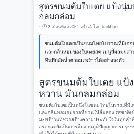
สูตรขนมต้มใบเตย แป้งนุ่
กลมกล่อม
2 เดือนที่แล้ว
1 ครั้ง
โดย baikhao
ขนมต้มใบเตยเป็นขนมไทยโบราณที่มีเอกล
และกลิ่นหอมของใบเตยสด เมนูนี้ผสมผสาน
ทึนทึกผัดน้ำตาลมะพร้าวได้อย่างลงตัว
สูตรขนมต้มใบเตย แป้ง
หวาน มันกลมกล่อม
ขนมต้มใบเตยเป็นหนึ่งในขนมไทยโบราณที่มีเส
และกลิ่นหอมอบอวลที่ชวนให้ลิ้มลอง รสชาติเข้ม
มะพร้าวแท้ช่วยสร้างความประทับใจในทุกคำที่
อร่อยแต่ยังเป็นการสืบสานภูมิปัญญาการปรุงข
เพื่อให้ได้ขนมที่มีคุณภาพสูงสุด