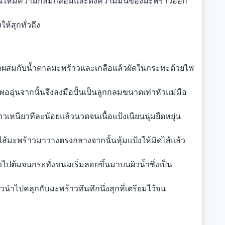
วานให้มีความกลมกล่อมและดึงความมันของมะพร้าวออก
ห้สุกทั่วถึง
ูดผสมกับน้ำตาลมะพร้าวและเกลือแล้วผัดในกระทะด้วยไฟ
ห้พออุ่นจากนั้นจึงลงมือปั้นเป็นลูกกลมขนาดเท่าหัวแม่มือ
เหนียวทีละน้อยแล้วนวดจนเนื้อแป้งเนียนนุ่มยืดหยุ่น
ไส้มะพร้าวมาวางตรงกลางจากนั้นหุ้มแป้งให้มิดไส้แล้ว
้ลงไปต้มจนกระทั่งขนมเริ่มลอยขึ้นมาบนผิวน้ำซึ่งเป็น
วนำไปคลุกกับมะพร้าวทึนทึกนึ่งสุกที่เตรียมไว้จน