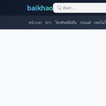
baikhao
หน้าแรก
ข่าว
โทรศัพท์มือถือ
รถยนต์
เทคโนโ