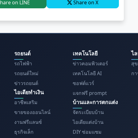
hare on LINE
Share on X
รถยนต์
เทคโนโลยี
ไล
รถไฟฟ้า
ข่าวคอมพิวเตอร์
สุ
รถยนต์ใหม่
เทคโนโลยี AI
การ
ข่าวรถยนต์
ซอฟต์แวร์
ไอเดียทำเงิน
แจกฟรี prompt
บ้านและการตกแต่ง
อาชีพเสริม
ขายของออนไลน์
จัดระเบียบบ้าน
งานฟรีแลนซ์
ไอเดียแต่งบ้าน
ธุรกิจเล็ก
DIY ซ่อมแซม