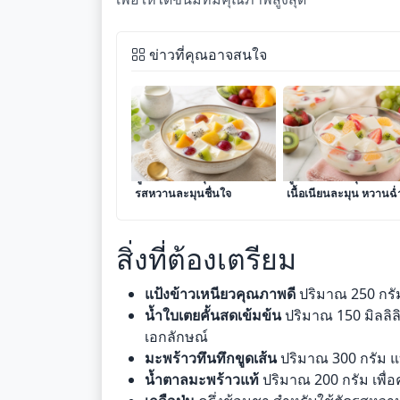
ข่าวที่คุณอาจสนใจ
สูตรเต้าฮวยฟรุตสลัดนมสด
สูตรเต้าฮวยฟรุตสลัดน
รสหวานละมุนชื่นใจ
เนื้อเนียนละมุน หวานฉ่
โดนใจ
สิ่งที่ต้องเตรียม
แป้งข้าวเหนียวคุณภาพดี
ปริมาณ 250 กรัม เ
น้ำใบเตยคั้นสดเข้มข้น
ปริมาณ 150 มิลลิล
เอกลักษณ์
มะพร้าวทึนทึกขูดเส้น
ปริมาณ 300 กรัม แ
น้ำตาลมะพร้าวแท้
ปริมาณ 200 กรัม เพื