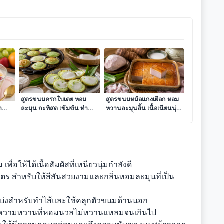
มสด
สูตรขนมครกใบเตย หอม
สูตรขนมหม้อแกงเผือก หอม
ำ
ละมุน กะทิสด เข้มข้น ทำ
หวานละมุนลิ้น เนื้อเนียนนุ่ม
ง่าย
ทำง่ายได้ที่บ้าน
พื่อให้ได้เนื้อสัมผัสที่เหนียวนุ่มกำลังดี
ิตร สำหรับให้สีสันสวยงามและกลิ่นหอมละมุนที่เป็น
บ่งสำหรับทำไส้และใช้คลุกตัวขนมด้านนอก
่อความหวานที่หอมนวลไม่หวานแหลมจนเกินไป