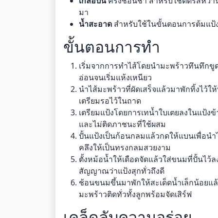
เกลือป่น
ครึ่งช้อนชา สำหรับใช้ตัดรสห
มา
น้ำสะอาด
สำหรับใช้ในขั้นตอนการต้มแป้งใ
ขั้นตอนการทำ
เริ่มจากการทำไส้โดยนำมะพร้าวทึนทึกข
อ่อนจนเริ่มแห้งเหนียว
นำไส้มะพร้าวที่ผัดเสร็จแล้วมาพักทิ้งไว้ใ
เตรียมรอไว้ในถาด
เตรียมแป้งโดยการเทน้ำใบเตยลงในแป้งข้าว
และไม่ติดภาชนะที่ใช้ผสม
ปั้นแป้งเป็นก้อนกลมแล้วกดให้แบนเพื่อนำ
คลึงให้เป็นทรงกลมสวยงาม
ตั้งหม้อน้ำให้เดือดจัดแล้วใส่ขนมที่ปั้นไว
สัญญาณว่าแป้งสุกทั่วถึงดี
ช้อนขนมขึ้นมาพักให้สะเด็ดน้ำเล็กน้อยแล้
มะพร้าวติดทั่วทั้งลูกพร้อมจัดเสิร์ฟ
เคล็ดลับความอร่อย