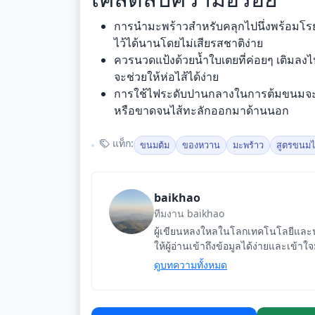
การนำมะพร้าวสำหรับคลุกไปนึ่งพร้อมโรย
ไว้ได้นานโดยไม่เสียรสชาติง่าย
ควรนวดแป้งด้วยน้ำใบเตยที่ค่อยๆ เติมลง
จะช่วยให้ห่อไส้ได้ง่าย
การใช้ไฟระดับปานกลางในการต้มขนมจะช่
หรือขาดจนไส้ทะลักออกมาด้านนอก
แท็ก:
ขนมต้ม
ของหวาน
มะพร้าว
สูตรขนม
baikhao
ทีมงาน baikhao
ผู้เขียนหลงใหลในโลกเทคโนโลยีและนว
ให้ผู้อ่านเข้าถึงข้อมูลได้ง่ายและเข้าใ
ดูบทความทั้งหมด