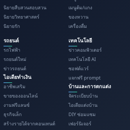
นิยายสืบสวนสอบสวน
เมนูต้ม/แกง
นิยายวิทยาศาสตร์
ของหวาน
นิยายรัก
เครื่องดื่ม
รถยนต์
เทคโนโลยี
รถไฟฟ้า
ข่าวคอมพิวเตอร์
รถยนต์ใหม่
เทคโนโลยี AI
ข่าวรถยนต์
ซอฟต์แวร์
ไอเดียทำเงิน
แจกฟรี prompt
บ้านและการตกแต่ง
อาชีพเสริม
ขายของออนไลน์
จัดระเบียบบ้าน
งานฟรีแลนซ์
ไอเดียแต่งบ้าน
ธุรกิจเล็ก
DIY ซ่อมแซม
สร้างรายได้จากคอนเทนต์
เฟอร์นิเจอร์