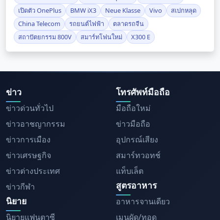
เปิดตัว OnePlus
BMW iX3
Neue Klasse
Vivo
สเปกหลุด
China Telecom
รถยนต์ไฟฟ้า
ตลาดรถจีน
สถาปัตยกรรม 800V
สมาร์ทโฟนใหม่
X300 E
ข่าว
โทรศัพท์มือถือ
ข่าวด่วนทั่วไป
มือถือใหม่
ข่าวอาชญากรรม
ข่าวมือถือ
ข่าวการเมือง
อุปกรณ์เสียง
ข่าวเศรษฐกิจ
สมาร์ทวอทช์
ข่าวต่างประเทศ
แท็บเล็ต
สูตรอาหาร
ข่าวกีฬา
นิยาย
อาหารจานเดียว
นิยายแฟนตาซี
เมนูผัด/ทอด