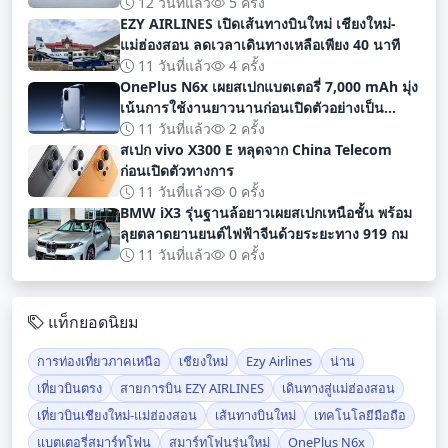
12 วันที่แล้ว
5 ครั้ง
EZY AIRLINES เปิดเส้นทางบินใหม่ เชียงใหม่-
แม่ฮ่องสอน ลดเวลาเดินทางเหลือเพียง 40 นาที
11 วันที่แล้ว
4 ครั้ง
OnePlus N6x เผยสเปกแบตเตอรี่ 7,000 mAh มุ่ง
เน้นการใช้งานยาวนานก่อนเปิดตัวอย่างเป็น
ทางการ
11 วันที่แล้ว
2 ครั้ง
สเปก vivo X300 E หลุดจาก China Telecom
ก่อนเปิดตัวทางการ
11 วันที่แล้ว
0 ครั้ง
BMW iX3 รุ่นฐานล้อยาวเผยสเปกเหนือชั้น พร้อม
ลุยตลาดยานยนต์ไฟฟ้าจีนด้วยระยะทาง 919 กม
11 วันที่แล้ว
0 ครั้ง
แท็กยอดนิยม
การท่องเที่ยวภาคเหนือ
เชียงใหม่
Ezy Airlines
น่าน
เที่ยวบินตรง
สายการบิน EZY AIRLINES
เดินทางสู่แม่ฮ่องสอน
เที่ยวบินเชียงใหม่-แม่ฮ่องสอน
เส้นทางบินใหม่
เทคโนโลยีมือถือ
แบตเตอรี่สมาร์ทโฟน
สมาร์ทโฟนรุ่นใหม่
OnePlus N6x