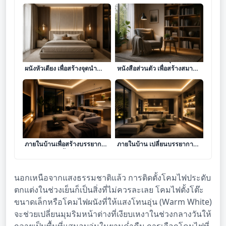
ศิลปะการออกแบบและตกแต่ง
ศิลปะการออกแบบมุมอ่าน
ผนังหัวเตียง เพื่อสร้างจุดนำ
หนังสือส่วนตัว เพื่อสร้างสมาธิ
สายตาและยกระดับบรรยากาศ
และบรรยากาศแห่งการเรียนรู้
ในห้องนอน
ในบ้าน
ศิลปะการออกแบบแสงสว่าง
ศิลปะการออกแบบแสงสว่าง
ภายในบ้านเพื่อสร้างบรรยากาศ
ภายในบ้าน เปลี่ยนบรรยากาศ
และเพิ่มมิติให้พื้นที่อยู่อาศัย
เดิมให้โดดเด่นด้วยเลเยอร์ของ
ไฟ
นอกเหนือจากแสงธรรมชาติแล้ว การติดตั้งโคมไฟประดับ
ตกแต่งในช่วงเย็นก็เป็นสิ่งที่ไม่ควรละเลย โคมไฟตั้งโต๊ะ
ขนาดเล็กหรือโคมไฟผนังที่ให้แสงโทนอุ่น (Warm White)
จะช่วยเปลี่ยนมุมริมหน้าต่างที่เงียบเหงาในช่วงกลางวันให้