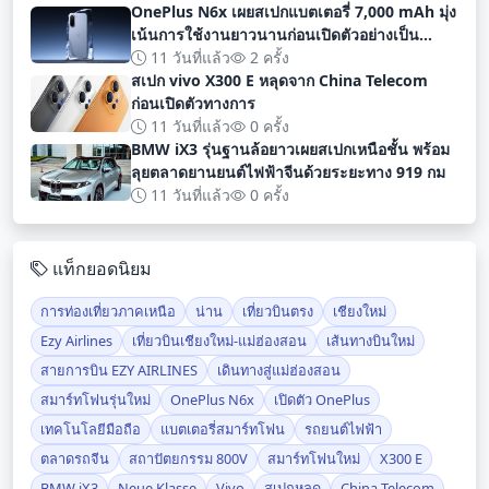
OnePlus N6x เผยสเปกแบตเตอรี่ 7,000 mAh มุ่ง
เน้นการใช้งานยาวนานก่อนเปิดตัวอย่างเป็น
ทางการ
11 วันที่แล้ว
2 ครั้ง
สเปก vivo X300 E หลุดจาก China Telecom
ก่อนเปิดตัวทางการ
11 วันที่แล้ว
0 ครั้ง
BMW iX3 รุ่นฐานล้อยาวเผยสเปกเหนือชั้น พร้อม
ลุยตลาดยานยนต์ไฟฟ้าจีนด้วยระยะทาง 919 กม
11 วันที่แล้ว
0 ครั้ง
แท็กยอดนิยม
การท่องเที่ยวภาคเหนือ
น่าน
เที่ยวบินตรง
เชียงใหม่
Ezy Airlines
เที่ยวบินเชียงใหม่-แม่ฮ่องสอน
เส้นทางบินใหม่
สายการบิน EZY AIRLINES
เดินทางสู่แม่ฮ่องสอน
สมาร์ทโฟนรุ่นใหม่
OnePlus N6x
เปิดตัว OnePlus
เทคโนโลยีมือถือ
แบตเตอรี่สมาร์ทโฟน
รถยนต์ไฟฟ้า
ตลาดรถจีน
สถาปัตยกรรม 800V
สมาร์ทโฟนใหม่
X300 E
BMW iX3
Neue Klasse
Vivo
สเปกหลุด
China Telecom