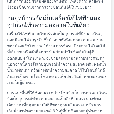
เป็นการถนอมผิวสัมผัสของจานชามให้คงความสวยงาม
ไร้รอยขีดข่วนจากการวางซ้อนกันได้ในระยะยาว
กลยุทธ์การจัดเก็บเครื่องใช้ไฟฟ้าและ
อุปกรณ์ทำความสะอาดในที่เดียว
เครื่องใช้ไฟฟ้าภายในครัวมักเป็นอุปกรณ์ที่มีขนาดใหญ่
และมีสายไฟรกรุงรัง ซึ่งทำลายทัศนียภาพความสวยงาม
ของห้องครัวโดยรวมได้ง่าย การจัดระเบียบสายไฟโดยใช้
ที่เก็บสายหรือตัวล็อกสายไฟก่อนนำไปจัดเก็บในตู้ที่
ออกแบบมาโดยเฉพาะจะช่วยลดความวุ่นวายทางสายตา
นอกจากนี้ควรจัดเก็บอุปกรณ์ทำความสะอาด เช่น ฟองน้ำ
น้ำยาเช็ดเตา หรือผ้าเช็ดทำความสะอาด ไว้ในโซนที่ใกล้
กับอ่างล้างจานโดยใช้ถาดรองเพื่อป้องกันน้ำหกเลอะเทอะ
ภายในตู้เก็บของ
การแบ่งพื้นที่ให้ชัดเจนระหว่างโซนจัดเก็บอาหารและโซน
จัดเก็บอุปกรณ์ทำความสะอาดเป็นสิ่งที่ไม่ควรมองข้าม
เด็ดขาด เพื่อสุขอนามัยที่ดีของทุกคนในครอบครัว ควร
เก็บน้ำยาทำความสะอาดไว้ในตู้ที่มิดชิดและอยู่ห่างจาก