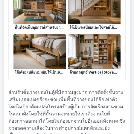
ศิลปะการออกแบบและจัดการ
ศิลปะการจัดการพื้นที่ใต้บันได
พื้นที่จัดเก็บอุปกรณ์สำหรับงาน
ให้เป็นระเบียบและใช้สอยได้
อดิเรก เพื่อความเป็นระเบียบ
อย่างคุ้มค่า
และสร้างสรรค์
ศิลปะการจัดการพื้นที่เก็บของ
เคล็ดลับการจัดระเบียบบ้าน
ใต้เตียง เปลี่ยนมุมอับให้เป็นคลัง
ด้วยกลยุทธ์ Vertical Storage
เก็บของซ่อนรูปที่มีประสิทธิภาพ
ใช้พื้นที่แนวตั้งให้เกิดประโยชน์
สูงสุด
สำหรับชั้นวางของในตู้ที่มีความสูงมาก การติดตั้งชั้นวาง
เสริมแบบแบ่งครึ่งจะช่วยเพิ่มพื้นที่วางของได้อีกเท่าตัว
โดยไม่ต้องดัดแปลงโครงสร้างตู้เดิม การจัดเรียงจานชาม
ในแนวตั้งโดยใช้ที่กั้นจานจะช่วยให้เราดึงจานใบที่
ต้องการออกมาได้โดยไม่ต้องยกจานใบอื่นออกทั้งหมด ซึ่ง
ช่วยลดความเสี่ยงในการทำอุปกรณ์แตกหักและยัง