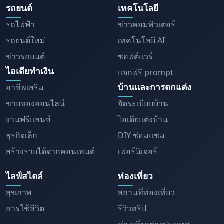
รถยนต์
เทคโนโลยี
รถไฟฟ้า
ข่าวคอมพิวเตอร์
รถยนต์ใหม่
เทคโนโลยี AI
ข่าวรถยนต์
ซอฟต์แวร์
ไอเดียทำเงิน
แจกฟรี prompt
บ้านและการตกแต่ง
อาชีพเสริม
ขายของออนไลน์
จัดระเบียบบ้าน
งานฟรีแลนซ์
ไอเดียแต่งบ้าน
ธุรกิจเล็ก
DIY ซ่อมแซม
สร้างรายได้จากคอนเทนต์
เฟอร์นิเจอร์
ไลฟ์สไตล์
ท่องเที่ยว
สุขภาพ
สถานที่ท่องเที่ยว
การใช้ชีวิต
รีวิวทริป