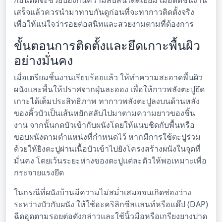
ก่อนตัดจะช่วยป้องกันความสับสนได้ดีเยี่ยม เมื่อตัดชิ้นงาน
เสร็จแล้วควรนำมาทาบกันดูก่อนที่จะทากาวติดตั้งจริง
เพื่อให้แน่ใจว่ารอยต่อสนิทและสวยงามตามที่ต้องการ
ขั้นตอนการติดตั้งและยึดเกาะพื้นผิว
อย่างมั่นคง
เมื่อเตรียมชิ้นงานเรียบร้อยแล้ว ให้ทำความสะอาดพื้นผิว
ผนังและพื้นให้ปราศจากฝุ่นละออง เพื่อให้กาวพลังตะปูยึด
เกาะได้เต็มประสิทธิภาพ ทากาวพลังตะปูลงบนด้านหลัง
ของคิ้วบัวเป็นเส้นหยักสลับไปมาตามความยาวของชิ้น
งาน จากนั้นกดบัวเข้ากับผนังโดยให้แนบชิดกับพื้นหรือ
ขอบผนังตามตำแหน่งที่กำหนดไว้ หากมีการใช้ตะปูร่วม
ด้วยให้ยิงตะปูผ่านเนื้อบัวเข้าไปยังโครงสร้างผนังในจุดที่
มั่นคง โดยเว้นระยะห่างของตะปูแต่ละตัวให้พอเหมาะเพื่อ
กระจายแรงยึด
ในกรณีที่ผนังบ้านมีความไม่สม่ำเสมอจนเกิดช่องว่าง
ระหว่างบัวกับผนัง ให้ใช้อะคริลิกซีลแลนท์หรือแด๊ป (DAP)
ฉีดอุดตามรอยต่อดังกล่าวและใช้นิ้วมือหรือเกรียงยางปาด