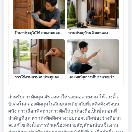
ศิลปะการซ่อมแซมและบำรุง
คู่มือการรีโนเวทและเปลี่ยน
รักษาประตูไม้ให้สวยงามและ
บานประตูบ้านด้วยตนเอง
แน่นหนาเพื่อความปลอดภัย
เปลี่ยนโฉมหน้าใหม่ให้บ้านดูหรู
ภายในบ้าน
หราและปลอดภัยยิ่งขึ้น
คู่มือการซ่อมบำรุงและยืดอายุ
คู่มือซ่อมแซมสีผนังบ้านด้วยตัว
การใช้งานบานพับประตูและ
เอง เทคนิคการเก็บงานรอยร้าว
หน้าต่างด้วยตนเอง
และรอยเปื้อนให้เนียนกริบ
เหมือนจ้างช่างมืออาชีพ
สำหรับการตัดมุม 45 องศาให้รอยต่อสวยงาม ให้วางคิ้ว
บัวลงในกล่องตัดมุมในลักษณะเดียวกับที่จะติดตั้งจริงบน
ผนัง การเลือกทิศทางการตัดให้ถูกต้องถือเป็นขั้นตอนที่
สำคัญที่สุด หากตัดผิดทิศทางรอยต่อจะเกิดช่องว่างที่ยาก
จะแก้ไข ดังนั้นการทำเครื่องหมายสัญลักษณ์บนชิ้นงาน