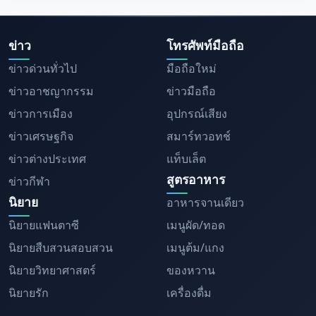
ข่าว
โทรศัพท์มือถือ
ข่าวด่วนทั่วไป
มือถือใหม่
ข่าวอาชญากรรม
ข่าวมือถือ
ข่าวการเมือง
อุปกรณ์เสียง
ข่าวเศรษฐกิจ
สมาร์ทวอทช์
ข่าวต่างประเทศ
แท็บเล็ต
สูตรอาหาร
ข่าวกีฬา
นิยาย
อาหารจานเดียว
นิยายแฟนตาซี
เมนูผัด/ทอด
นิยายสืบสวนสอบสวน
เมนูต้ม/แกง
นิยายวิทยาศาสตร์
ของหวาน
นิยายรัก
เครื่องดื่ม