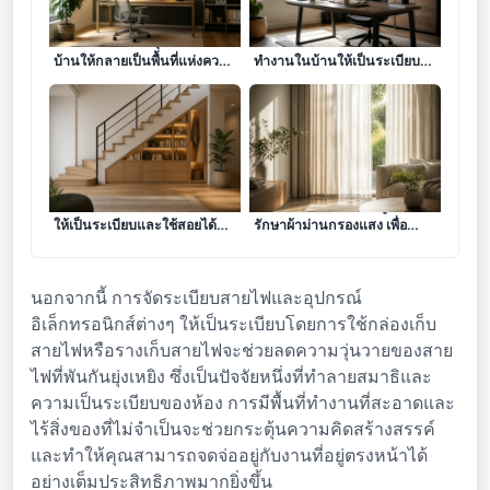
ศิลปะการเนรมิตมุมทำงานใน
ศิลปะการเปลี่ยนโฉมห้อง
บ้านให้กลายเป็นพื้นที่แห่งความ
ทำงานในบ้านให้เป็นระเบียบ
คิดสร้างสรรค์ด้วยการจัดการ
เพื่อเพิ่มประสิทธิภาพและสมาธิ
ผนัง
ในการทำงาน
ศิลปะการจัดการพื้นที่ใต้บันได
ศิลปะการคัดสรรและดูแล
ให้เป็นระเบียบและใช้สอยได้
รักษาผ้าม่านกรองแสง เพื่อ
อย่างคุ้มค่า
ความเป็นส่วนตัวและ
บรรยากาศที่ผ่อนคลาย
นอกจากนี้ การจัดระเบียบสายไฟและอุปกรณ์
อิเล็กทรอนิกส์ต่างๆ ให้เป็นระเบียบโดยการใช้กล่องเก็บ
สายไฟหรือรางเก็บสายไฟจะช่วยลดความวุ่นวายของสาย
ไฟที่พันกันยุ่งเหยิง ซึ่งเป็นปัจจัยหนึ่งที่ทำลายสมาธิและ
ความเป็นระเบียบของห้อง การมีพื้นที่ทำงานที่สะอาดและ
ไร้สิ่งของที่ไม่จำเป็นจะช่วยกระตุ้นความคิดสร้างสรรค์
และทำให้คุณสามารถจดจ่ออยู่กับงานที่อยู่ตรงหน้าได้
อย่างเต็มประสิทธิภาพมากยิ่งขึ้น