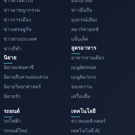
ข่าวด่วนทั่วไป
มือถือใหม่
ข่าวอาชญากรรม
ข่าวมือถือ
ข่าวการเมือง
อุปกรณ์เสียง
ข่าวเศรษฐกิจ
สมาร์ทวอทช์
ข่าวต่างประเทศ
แท็บเล็ต
สูตรอาหาร
ข่าวกีฬา
นิยาย
อาหารจานเดียว
นิยายแฟนตาซี
เมนูผัด/ทอด
นิยายสืบสวนสอบสวน
เมนูต้ม/แกง
นิยายวิทยาศาสตร์
ของหวาน
นิยายรัก
เครื่องดื่ม
รถยนต์
เทคโนโลยี
รถไฟฟ้า
ข่าวคอมพิวเตอร์
รถยนต์ใหม่
เทคโนโลยี AI