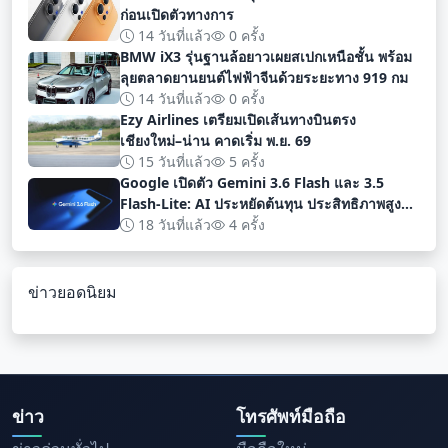
ก่อนเปิดตัวทางการ
14 วันที่แล้ว
0 ครั้ง
BMW iX3 รุ่นฐานล้อยาวเผยสเปกเหนือชั้น พร้อม
ลุยตลาดยานยนต์ไฟฟ้าจีนด้วยระยะทาง 919 กม
14 วันที่แล้ว
0 ครั้ง
Ezy Airlines เตรียมเปิดเส้นทางบินตรง
เชียงใหม่–น่าน คาดเริ่ม พ.ย. 69
15 วันที่แล้ว
5 ครั้ง
Google เปิดตัว Gemini 3.6 Flash และ 3.5
Flash-Lite: AI ประหยัดต้นทุน ประสิทธิภาพสูง
สำหรับนักพัฒนา
18 วันที่แล้ว
4 ครั้ง
ข่าวยอดนิยม
ข่าว
โทรศัพท์มือถือ