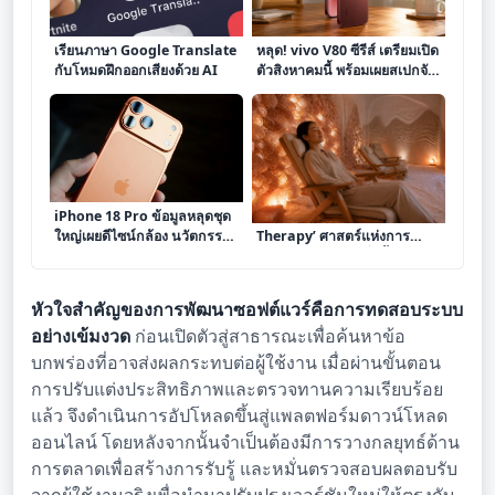
เรียนภาษา Google Translate
หลุด! vivo V80 ซีรีส์ เตรียมเปิด
กับโหมดฝึกออกเสียงด้วย AI
ตัวสิงหาคมนี้ พร้อมเผยสเปกจัด
เต็ม
iPhone 18 Pro ข้อมูลหลุดชุด
เจาะลึก ‘การทำ Salt
ใหญ่เผยดีไซน์กล้อง นวัตกรรม
Therapy’ ศาสตร์แห่งการ
ระบายความร้อน และจอแสดง
บำบัดด้วยไอเกลือเพื่อฟื้นฟู
ผลใหม่
ระบบทางเดินหายใจและ
สุขภาพผิว
หัวใจสำคัญของการพัฒนาซอฟต์แวร์คือการทดสอบระบบ
อย่างเข้มงวด
ก่อนเปิดตัวสู่สาธารณะเพื่อค้นหาข้อ
บกพร่องที่อาจส่งผลกระทบต่อผู้ใช้งาน เมื่อผ่านขั้นตอน
การปรับแต่งประสิทธิภาพและตรวจทานความเรียบร้อย
แล้ว จึงดำเนินการอัปโหลดขึ้นสู่แพลตฟอร์มดาวน์โหลด
ออนไลน์ โดยหลังจากนั้นจำเป็นต้องมีการวางกลยุทธ์ด้าน
การตลาดเพื่อสร้างการรับรู้ และหมั่นตรวจสอบผลตอบรับ