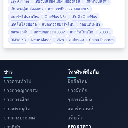
Ezy Airlines
เที่ยวบินเชียงใหม่-แม่ฮ่องสอน
เส้นทางบินใหม่
เดินทางสู่แม่ฮ่องสอน
สายการบิน EZY AIRLINES
สมาร์ทโฟนรุ่นใหม่
OnePlus N6x
เปิดตัว OnePlus
เทคโนโลยีมือถือ
แบตเตอรี่สมาร์ทโฟน
รถยนต์ไฟฟ้า
ตลาดรถจีน
สถาปัตยกรรม 800V
สมาร์ทโฟนใหม่
X300 E
BMW iX3
Neue Klasse
Vivo
สเปกหลุด
China Telecom
ข่าว
โทรศัพท์มือถือ
ข่าวด่วนทั่วไป
มือถือใหม่
ข่าวอาชญากรรม
ข่าวมือถือ
ข่าวการเมือง
อุปกรณ์เสียง
ข่าวเศรษฐกิจ
สมาร์ทวอทช์
ข่าวต่างประเทศ
แท็บเล็ต
สูตรอาหาร
ข่าวกีฬา