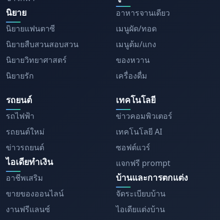
นิยาย
อาหารจานเดียว
นิยายแฟนตาซี
เมนูผัด/ทอด
นิยายสืบสวนสอบสวน
เมนูต้ม/แกง
นิยายวิทยาศาสตร์
ของหวาน
นิยายรัก
เครื่องดื่ม
รถยนต์
เทคโนโลยี
รถไฟฟ้า
ข่าวคอมพิวเตอร์
รถยนต์ใหม่
เทคโนโลยี AI
ข่าวรถยนต์
ซอฟต์แวร์
ไอเดียทำเงิน
แจกฟรี prompt
บ้านและการตกแต่ง
อาชีพเสริม
ขายของออนไลน์
จัดระเบียบบ้าน
งานฟรีแลนซ์
ไอเดียแต่งบ้าน