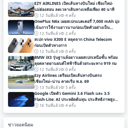
EZY AIRLINES เปิดเส้นทางบินใหม่ เชียงใหม่-
แม่ฮ่องสอน ลดเวลาเดินทางเหลือเพียง 40 นาที
12 วันที่แล้ว
4 ครั้ง
OnePlus N6x เผยสเปกแบตเตอรี่ 7,000 mAh มุ่ง
เน้นการใช้งานยาวนานก่อนเปิดตัวอย่างเป็น
ทางการ
12 วันที่แล้ว
2 ครั้ง
สเปก vivo X300 E หลุดจาก China Telecom
ก่อนเปิดตัวทางการ
12 วันที่แล้ว
0 ครั้ง
BMW iX3 รุ่นฐานล้อยาวเผยสเปกเหนือชั้น พร้อม
ลุยตลาดยานยนต์ไฟฟ้าจีนด้วยระยะทาง 919 กม
12 วันที่แล้ว
0 ครั้ง
Ezy Airlines เตรียมเปิดเส้นทางบินตรง
เชียงใหม่–น่าน คาดเริ่ม พ.ย. 69
13 วันที่แล้ว
5 ครั้ง
Google เปิดตัว Gemini 3.6 Flash และ 3.5
Flash-Lite: AI ประหยัดต้นทุน ประสิทธิภาพสูง
สำหรับนักพัฒนา
16 วันที่แล้ว
4 ครั้ง
ข่าวยอดนิยม