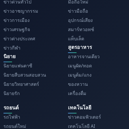
ข่าวด่วนทั่วไป
มือถือใหม่
ข่าวอาชญากรรม
ข่าวมือถือ
ข่าวการเมือง
อุปกรณ์เสียง
ข่าวเศรษฐกิจ
สมาร์ทวอทช์
ข่าวต่างประเทศ
แท็บเล็ต
สูตรอาหาร
ข่าวกีฬา
นิยาย
อาหารจานเดียว
นิยายแฟนตาซี
เมนูผัด/ทอด
นิยายสืบสวนสอบสวน
เมนูต้ม/แกง
นิยายวิทยาศาสตร์
ของหวาน
นิยายรัก
เครื่องดื่ม
รถยนต์
เทคโนโลยี
รถไฟฟ้า
ข่าวคอมพิวเตอร์
รถยนต์ใหม่
เทคโนโลยี AI