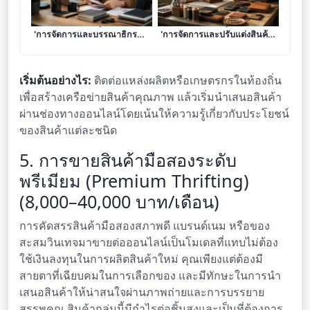
เจาะลึก 8 โมเดลธุรกิจบริการ
เจาะลึก 8 โมเดลธุรกิจบริการ
'การจัดการและบรรณาธิกร
'การจัดการและปรับแต่งสินค้า
คอนเทนต์เฉพาะกลุ่ม' เปลี่ยน
เฉพาะบุคคล (Personalized
ทักษะการคัดกรองข้อมูลให้เป็น
Product Customization)'
รายได้ระดับมืออาชีพ
เปลี่ยนงานฝีมือให้เป็นรายได้
เริ่มต้นอย่างไร:
ติดต่อแหล่งผลิตหรือเกษตรกรในท้องถิ่น
พรีเมียม
เพื่อสร้างเครือข่ายสินค้าคุณภาพ แล้วเริ่มนำเสนอสินค้า
ผ่านช่องทางออนไลน์โดยเน้นให้ความรู้เกี่ยวกับประโยชน์
ของสินค้าแต่ละชนิด
5. การขายสินค้ามือสองระดับ
พรีเมียม (Premium Thrifting)
(8,000–40,000 บาท/เดือน)
การคัดสรรสินค้ามือสองสภาพดี แบรนด์เนม หรือของ
สะสมวินเทจมาขายต่อออนไลน์เป็นโมเดลที่แทบไม่ต้อง
ใช้เงินลงทุนในการผลิตสินค้าใหม่ คุณเพียงแต่ต้องมี
สายตาที่เฉียบคมในการเลือกของ และมีทักษะในการนำ
เสนอสินค้าให้น่าสนใจผ่านภาพถ่ายและการบรรยาย
สรรพคุณ สินค้ากลุ่มนี้มีกำไรต่อชิ้นสูงและเป็นที่ต้องการ