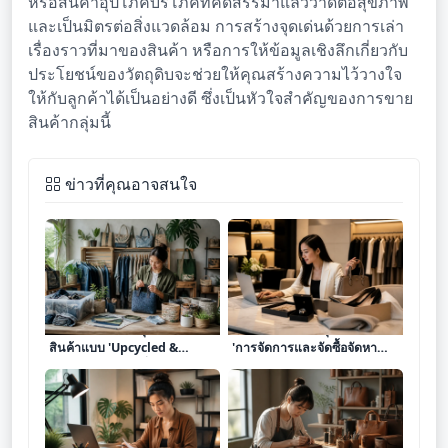
หรือสินค้าอุปโภคบริโภคที่คัดสรรมาแล้วว่าดีต่อสุขภาพ
และเป็นมิตรต่อสิ่งแวดล้อม การสร้างจุดเด่นด้วยการเล่า
เรื่องราวที่มาของสินค้า หรือการให้ข้อมูลเชิงลึกเกี่ยวกับ
ประโยชน์ของวัตถุดิบจะช่วยให้คุณสร้างความไว้วางใจ
ให้กับลูกค้าได้เป็นอย่างดี ซึ่งเป็นหัวใจสำคัญของการขาย
สินค้ากลุ่มนี้
ข่าวที่คุณอาจสนใจ
เจาะลึก 8 โมเดลธุรกิจขาย
เจาะลึก 8 โมเดลธุรกิจบริการ
สินค้าแบบ 'Upcycled &
'การจัดการและจัดซื้อจัดหา
Sustainable' เปลี่ยนของเหลือ
แบบเฉพาะตัว (Personal
ใช้ให้เป็นกำไรหลักแสน
Sourcing)' เปลี่ยนทักษะการ
ค้นหาให้เป็นรายได้ระดับ
พรีเมียม