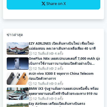
Share on X
ข่าวล่าสุด
EZY AIRLINES เปิดเส้นทางบินใหม่ เชียงใหม่-
แม่ฮ่องสอน ลดเวลาเดินทางเหลือเพียง 40 นาที
12 วันที่แล้ว
4 ครั้ง
OnePlus N6x เผยสเปกแบตเตอรี่ 7,000 mAh มุ่ง
เน้นการใช้งานยาวนานก่อนเปิดตัวอย่างเป็น
ทางการ
12 วันที่แล้ว
2 ครั้ง
สเปก vivo X300 E หลุดจาก China Telecom
ก่อนเปิดตัวทางการ
12 วันที่แล้ว
0 ครั้ง
BMW iX3 รุ่นฐานล้อยาวเผยสเปกเหนือชั้น พร้อม
ลุยตลาดยานยนต์ไฟฟ้าจีนด้วยระยะทาง 919 กม
12 วันที่แล้ว
0 ครั้ง
Ezy Airlines เตรียมเปิดเส้นทางบินตรง