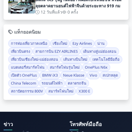
ลุยตลาดยานยนต์ไฟฟ้าจีนด้วยระยะทาง 919 กม
12 วันที่แล้ว
0 ครั้ง
แท็กยอดนิยม
การท่องเที่ยวภาคเหนือ
เชียงใหม่
Ezy Airlines
น่าน
เที่ยวบินตรง
สายการบิน EZY AIRLINES
เดินทางสู่แม่ฮ่องสอน
เที่ยวบินเชียงใหม่-แม่ฮ่องสอน
เส้นทางบินใหม่
เทคโนโลยีมือถือ
แบตเตอรี่สมาร์ทโฟน
สมาร์ทโฟนรุ่นใหม่
OnePlus N6x
เปิดตัว OnePlus
BMW iX3
Neue Klasse
Vivo
สเปกหลุด
China Telecom
รถยนต์ไฟฟ้า
ตลาดรถจีน
สถาปัตยกรรม 800V
สมาร์ทโฟนใหม่
X300 E
ข่าว
โทรศัพท์มือถือ