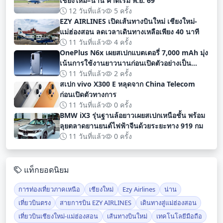
เชียงใหม่–น่าน คาดเริ่ม พ.ย. 69
12 วันที่แล้ว
5 ครั้ง
EZY AIRLINES เปิดเส้นทางบินใหม่ เชียงใหม่-
แม่ฮ่องสอน ลดเวลาเดินทางเหลือเพียง 40 นาที
11 วันที่แล้ว
4 ครั้ง
OnePlus N6x เผยสเปกแบตเตอรี่ 7,000 mAh มุ่ง
เน้นการใช้งานยาวนานก่อนเปิดตัวอย่างเป็น
ทางการ
11 วันที่แล้ว
2 ครั้ง
สเปก vivo X300 E หลุดจาก China Telecom
ก่อนเปิดตัวทางการ
11 วันที่แล้ว
0 ครั้ง
BMW iX3 รุ่นฐานล้อยาวเผยสเปกเหนือชั้น พร้อม
ลุยตลาดยานยนต์ไฟฟ้าจีนด้วยระยะทาง 919 กม
11 วันที่แล้ว
0 ครั้ง
แท็กยอดนิยม
การท่องเที่ยวภาคเหนือ
เชียงใหม่
Ezy Airlines
น่าน
เที่ยวบินตรง
สายการบิน EZY AIRLINES
เดินทางสู่แม่ฮ่องสอน
เที่ยวบินเชียงใหม่-แม่ฮ่องสอน
เส้นทางบินใหม่
เทคโนโลยีมือถือ