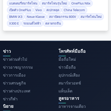
แบตเตอรี่สมาร์ทโฟน
สมาร์ทโฟนรุ่นใหม่
OnePlus N6x
เปิดตัว OnePlus
Vivo
สเปกหลุด
China Telecom
BMW iX3
Neue Klasse
สถาปัตยกรรม 800V
สมาร์ทโฟนใหม่
X300 E
รถยนต์ไฟฟ้า
ตลาดรถจีน
ข่าว
โทรศัพท์มือถือ
ข่าวด่วนทั่วไป
มือถือใหม่
ข่าวอาชญากรรม
ข่าวมือถือ
ข่าวการเมือง
อุปกรณ์เสียง
ข่าวเศรษฐกิจ
สมาร์ทวอทช์
ข่าวต่างประเทศ
แท็บเล็ต
สูตรอาหาร
ข่าวกีฬา
นิยาย
อาหารจานเดียว