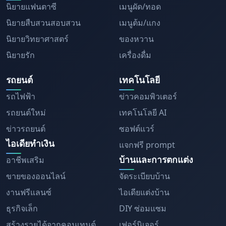
นิยายแฟนตาซี
เมนูผัด/ทอด
นิยายสืบสวนสอบสวน
เมนูต้ม/แกง
นิยายวิทยาศาสตร์
ของหวาน
นิยายรัก
เครื่องดื่ม
รถยนต์
เทคโนโลยี
รถไฟฟ้า
ข่าวคอมพิวเตอร์
รถยนต์ใหม่
เทคโนโลยี AI
ข่าวรถยนต์
ซอฟต์แวร์
ไอเดียทำเงิน
แจกฟรี prompt
บ้านและการตกแต่ง
อาชีพเสริม
ขายของออนไลน์
จัดระเบียบบ้าน
งานฟรีแลนซ์
ไอเดียแต่งบ้าน
ธุรกิจเล็ก
DIY ซ่อมแซม
สร้างรายได้จากคอนเทนต์
เฟอร์นิเจอร์