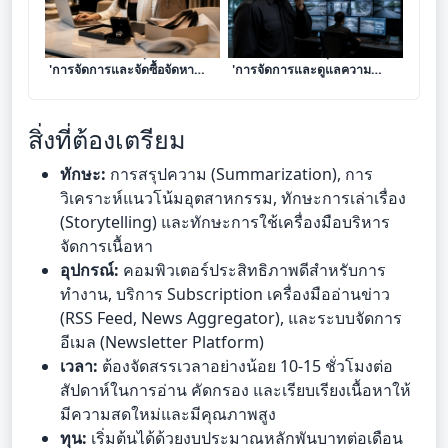
เจาะลึก 8 โมเดลธุรกิจบริการ
เจาะลึก 8 โมเดลธุรกิจบริการ
'การจัดการและจัดซื้อจัดหา
'การจัดการและดูแลความ
แบบเฉพาะตัว (Personal
ปลอดภัยทางกายภาพและ
Sourcing)' เปลี่ยนทักษะการ
ทรัพย์สิน' เปลี่ยนความระแวด
ค้นหาให้เป็นรายได้ระดับ
ระวังให้เป็นรายได้ระดับมือ
สิ่งที่ต้องเตรียม
พรีเมียม
อาชีพ
ทักษะ:
การสรุปความ (Summarization), การ
วิเคราะห์แนวโน้มอุตสาหกรรม, ทักษะการเล่าเรื่อง
(Storytelling) และทักษะการใช้เครื่องมือบริหาร
จัดการเนื้อหา
อุปกรณ์:
คอมพิวเตอร์ประสิทธิภาพดีสำหรับการ
ทำงาน, บริการ Subscription เครื่องมืออ่านข่าว
(RSS Feed, News Aggregator), และระบบจัดการ
อีเมล (Newsletter Platform)
เวลา:
ต้องจัดสรรเวลาอย่างน้อย 10-15 ชั่วโมงต่อ
สัปดาห์ในการอ่าน คัดกรอง และเรียบเรียงเนื้อหาให้
มีความสดใหม่และมีคุณภาพสูง
ทุน:
เริ่มต้นได้ด้วยงบประมาณหลักพันบาทต่อเดือน