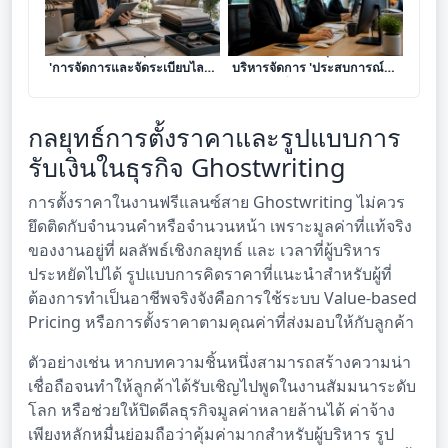
เจาะลึก 8 โมเดลธุรกิจบริการ
เจาะลึก 8 โมเดลธุรกิจบริการ
'การจัดการและจัดระเบียบไลฟ์
บริหารจัดการ 'ประสบการณ์
สไตล์ (Lifestyle Concierge)'
ลูกค้า' เปลี่ยนความใส่ใจให้เป็น
เปลี่ยนความใส่ใจในราย
รายได้ระดับมืออาชีพ
ละเอียดให้เป็นอาชีพทำเงิน
กลยุทธ์การตั้งราคาและรูปแบบการ
รับเงินในธุรกิจ Ghostwriting
การตั้งราคาในงานฟรีแลนซ์สาย Ghostwriting ไม่ควร
ยึดติดกับจำนวนคำหรือจำนวนหน้า เพราะมูลค่าที่แท้จริง
ของงานอยู่ที่ ผลลัพธ์เชิงกลยุทธ์ และ เวลาที่ผู้บริหาร
ประหยัดไปได้ รูปแบบการคิดราคาที่แนะนำสำหรับผู้ที่
ต้องการทำเป็นอาชีพจริงจังคือการใช้ระบบ Value-based
Pricing หรือการตั้งราคาตามคุณค่าที่ส่งมอบให้กับลูกค้า
ตัวอย่างเช่น หากบทความชิ้นหนึ่งสามารถสร้างความน่า
เชื่อถือจนทำให้ลูกค้าได้รับเชิญไปพูดในงานสัมมนาระดับ
โลก หรือช่วยให้ปิดดีลธุรกิจมูลค่าหลายล้านได้ ค่าจ้าง
เพียงหลักหมื่นย่อมถือว่าคุ้มค่ามากสำหรับผู้บริหาร รูป