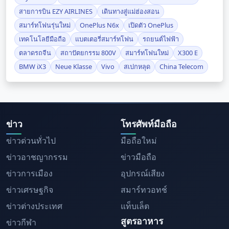
สายการบิน EZY AIRLINES
เดินทางสู่แม่ฮ่องสอน
สมาร์ทโฟนรุ่นใหม่
OnePlus N6x
เปิดตัว OnePlus
เทคโนโลยีมือถือ
แบตเตอรี่สมาร์ทโฟน
รถยนต์ไฟฟ้า
ตลาดรถจีน
สถาปัตยกรรม 800V
สมาร์ทโฟนใหม่
X300 E
BMW iX3
Neue Klasse
Vivo
สเปกหลุด
China Telecom
ข่าว
โทรศัพท์มือถือ
ข่าวด่วนทั่วไป
มือถือใหม่
ข่าวอาชญากรรม
ข่าวมือถือ
ข่าวการเมือง
อุปกรณ์เสียง
ข่าวเศรษฐกิจ
สมาร์ทวอทช์
ข่าวต่างประเทศ
แท็บเล็ต
สูตรอาหาร
ข่าวกีฬา