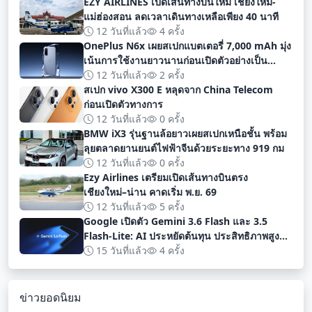
EZY AIRLINES เปิดเส้นทางบินใหม่ เชียงใหม่-
แม่ฮ่องสอน ลดเวลาเดินทางเหลือเพียง 40 นาที
12 วันที่แล้ว
4 ครั้ง
OnePlus N6x เผยสเปกแบตเตอรี่ 7,000 mAh มุ่ง
เน้นการใช้งานยาวนานก่อนเปิดตัวอย่างเป็น
ทางการ
12 วันที่แล้ว
2 ครั้ง
สเปก vivo X300 E หลุดจาก China Telecom
ก่อนเปิดตัวทางการ
12 วันที่แล้ว
0 ครั้ง
BMW iX3 รุ่นฐานล้อยาวเผยสเปกเหนือชั้น พร้อม
ลุยตลาดยานยนต์ไฟฟ้าจีนด้วยระยะทาง 919 กม
12 วันที่แล้ว
0 ครั้ง
Ezy Airlines เตรียมเปิดเส้นทางบินตรง
เชียงใหม่–น่าน คาดเริ่ม พ.ย. 69
12 วันที่แล้ว
5 ครั้ง
Google เปิดตัว Gemini 3.6 Flash และ 3.5
Flash-Lite: AI ประหยัดต้นทุน ประสิทธิภาพสูง
สำหรับนักพัฒนา
15 วันที่แล้ว
4 ครั้ง
ข่าวยอดนิยม