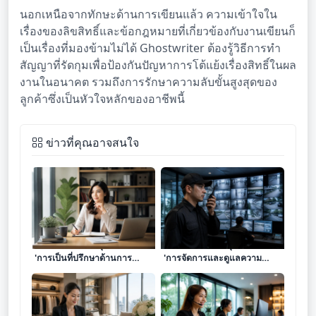
นอกเหนือจากทักษะด้านการเขียนแล้ว ความเข้าใจใน
เรื่องของลิขสิทธิ์และข้อกฎหมายที่เกี่ยวข้องกับงานเขียนก็
เป็นเรื่องที่มองข้ามไม่ได้ Ghostwriter ต้องรู้วิธีการทำ
สัญญาที่รัดกุมเพื่อป้องกันปัญหาการโต้แย้งเรื่องสิทธิ์ในผล
งานในอนาคต รวมถึงการรักษาความลับขั้นสูงสุดของ
ลูกค้าซึ่งเป็นหัวใจหลักของอาชีพนี้
ข่าวที่คุณอาจสนใจ
เจาะลึก 8 โมเดลธุรกิจบริการ
เจาะลึก 8 โมเดลธุรกิจบริการ
'การเป็นที่ปรึกษาด้านการ
'การจัดการและดูแลความ
จัดการเวลาและประสิทธิภาพ
ปลอดภัยทางกายภาพและ
ชีวิต' เปลี่ยนทักษะการจัดสรร
ทรัพย์สิน' เปลี่ยนความระแวด
ให้เป็นรายได้ระดับมืออาชีพ
ระวังให้เป็นรายได้ระดับมือ
อาชีพ