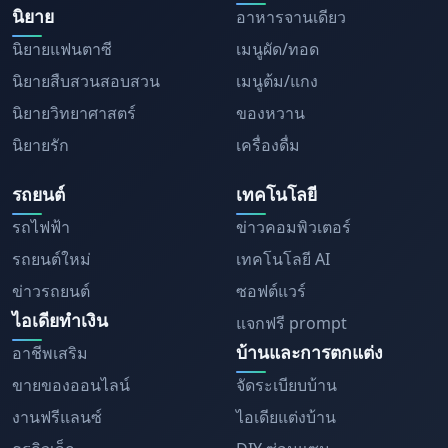
นิยาย
อาหารจานเดียว
นิยายแฟนตาซี
เมนูผัด/ทอด
นิยายสืบสวนสอบสวน
เมนูต้ม/แกง
นิยายวิทยาศาสตร์
ของหวาน
นิยายรัก
เครื่องดื่ม
รถยนต์
เทคโนโลยี
รถไฟฟ้า
ข่าวคอมพิวเตอร์
รถยนต์ใหม่
เทคโนโลยี AI
ข่าวรถยนต์
ซอฟต์แวร์
ไอเดียทำเงิน
แจกฟรี prompt
บ้านและการตกแต่ง
อาชีพเสริม
ขายของออนไลน์
จัดระเบียบบ้าน
งานฟรีแลนซ์
ไอเดียแต่งบ้าน