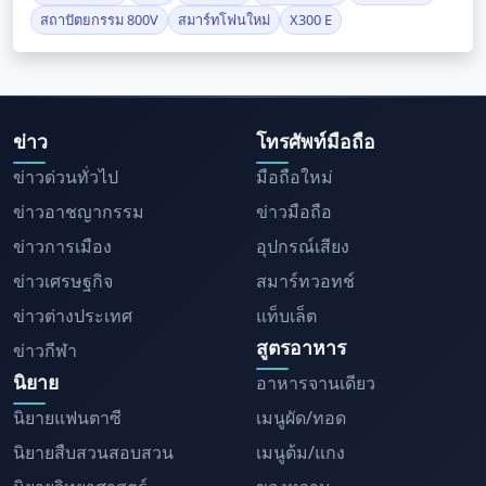
สถาปัตยกรรม 800V
สมาร์ทโฟนใหม่
X300 E
ข่าว
โทรศัพท์มือถือ
ข่าวด่วนทั่วไป
มือถือใหม่
ข่าวอาชญากรรม
ข่าวมือถือ
ข่าวการเมือง
อุปกรณ์เสียง
ข่าวเศรษฐกิจ
สมาร์ทวอทช์
ข่าวต่างประเทศ
แท็บเล็ต
สูตรอาหาร
ข่าวกีฬา
นิยาย
อาหารจานเดียว
นิยายแฟนตาซี
เมนูผัด/ทอด
นิยายสืบสวนสอบสวน
เมนูต้ม/แกง