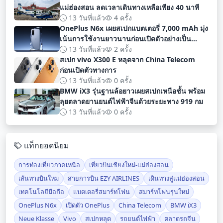
แม่ฮ่องสอน ลดเวลาเดินทางเหลือเพียง 40 นาที
13 วันที่แล้ว
4 ครั้ง
OnePlus N6x เผยสเปกแบตเตอรี่ 7,000 mAh มุ่ง
เน้นการใช้งานยาวนานก่อนเปิดตัวอย่างเป็น
ทางการ
13 วันที่แล้ว
2 ครั้ง
สเปก vivo X300 E หลุดจาก China Telecom
ก่อนเปิดตัวทางการ
13 วันที่แล้ว
0 ครั้ง
BMW iX3 รุ่นฐานล้อยาวเผยสเปกเหนือชั้น พร้อม
ลุยตลาดยานยนต์ไฟฟ้าจีนด้วยระยะทาง 919 กม
13 วันที่แล้ว
0 ครั้ง
แท็กยอดนิยม
การท่องเที่ยวภาคเหนือ
เที่ยวบินเชียงใหม่-แม่ฮ่องสอน
เส้นทางบินใหม่
สายการบิน EZY AIRLINES
เดินทางสู่แม่ฮ่องสอน
เทคโนโลยีมือถือ
แบตเตอรี่สมาร์ทโฟน
สมาร์ทโฟนรุ่นใหม่
OnePlus N6x
เปิดตัว OnePlus
China Telecom
BMW iX3
Neue Klasse
Vivo
สเปกหลุด
รถยนต์ไฟฟ้า
ตลาดรถจีน