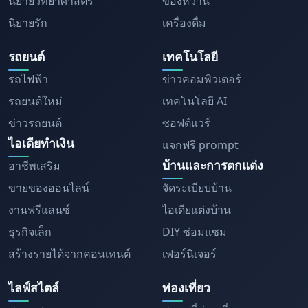
นิยายวิทยาศาสตร์
ของหวาน
นิยายรัก
เครื่องดื่ม
รถยนต์
เทคโนโลยี
รถไฟฟ้า
ข่าวคอมพิวเตอร์
รถยนต์ใหม่
เทคโนโลยี AI
ข่าวรถยนต์
ซอฟต์แวร์
ไอเดียทำเงิน
แจกฟรี prompt
บ้านและการตกแต่ง
อาชีพเสริม
ขายของออนไลน์
จัดระเบียบบ้าน
งานฟรีแลนซ์
ไอเดียแต่งบ้าน
ธุรกิจเล็ก
DIY ซ่อมแซม
สร้างรายได้จากคอนเทนต์
เฟอร์นิเจอร์
ไลฟ์สไตล์
ท่องเที่ยว