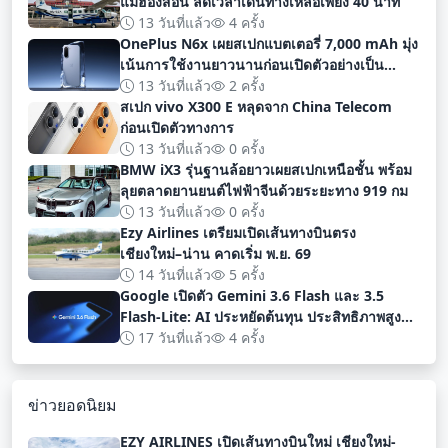
แม่ฮ่องสอน ลดเวลาเดินทางเหลือเพียง 40 นาที
13 วันที่แล้ว
4 ครั้ง
OnePlus N6x เผยสเปกแบตเตอรี่ 7,000 mAh มุ่ง
เน้นการใช้งานยาวนานก่อนเปิดตัวอย่างเป็น
ทางการ
13 วันที่แล้ว
2 ครั้ง
สเปก vivo X300 E หลุดจาก China Telecom
ก่อนเปิดตัวทางการ
13 วันที่แล้ว
0 ครั้ง
BMW iX3 รุ่นฐานล้อยาวเผยสเปกเหนือชั้น พร้อม
ลุยตลาดยานยนต์ไฟฟ้าจีนด้วยระยะทาง 919 กม
13 วันที่แล้ว
0 ครั้ง
Ezy Airlines เตรียมเปิดเส้นทางบินตรง
เชียงใหม่–น่าน คาดเริ่ม พ.ย. 69
14 วันที่แล้ว
5 ครั้ง
Google เปิดตัว Gemini 3.6 Flash และ 3.5
Flash-Lite: AI ประหยัดต้นทุน ประสิทธิภาพสูง
สำหรับนักพัฒนา
17 วันที่แล้ว
4 ครั้ง
ข่าวยอดนิยม
EZY AIRLINES เปิดเส้นทางบินใหม่ เชียงใหม่-