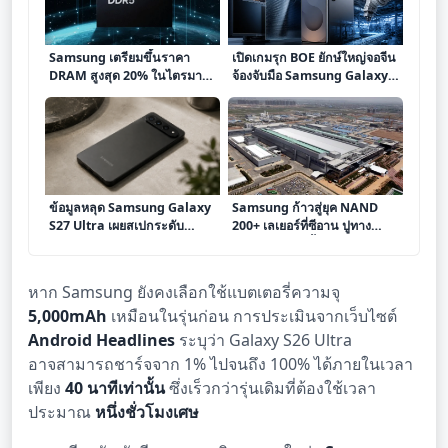
Samsung เตรียมขึ้นราคา
เปิดเกมรุก BOE ยักษ์ใหญ่จอจีน
DRAM สูงสุด 20% ในไตรมาส
จ้องจับมือ Samsung Galaxy
3 รับอานิสงส์ความต้องการ AI
S27 ท้าทายสมดุลห่วงโซ่
พุ่งสูง
อุปทานโลก
ข้อมูลหลุด Samsung Galaxy
Samsung ก้าวสู่ยุค NAND
S27 Ultra เผยสเปกระดับ
200+ เลเยอร์ที่ซีอาน ปูทาง
พรีเมียมก่อนเปิดตัวปี 2027
หน่วยความจำล้ำยุคสำหรับสมา
ร์ทโฟนและ AI
หาก Samsung ยังคงเลือกใช้แบตเตอรี่ความจุ
5,000mAh
เหมือนในรุ่นก่อน การประเมินจากเว็บไซต์
Android Headlines
ระบุว่า Galaxy S26 Ultra
อาจสามารถชาร์จจาก 1% ไปจนถึง 100% ได้ภายในเวลา
เพียง
40 นาทีเท่านั้น
ซึ่งเร็วกว่ารุ่นเดิมที่ต้องใช้เวลา
ประมาณ
หนึ่งชั่วโมงเศษ