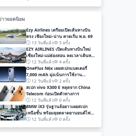
พัฒนา
ข่าวยอดนิยม
Ezy Airlines เตรียมเปิดเส้นทางบิน
ตรง เชียงใหม่–น่าน คาดเริ่ม พ.ย. 69
13 วันที่แล้ว
5 ครั้ง
EZY AIRLINES เปิดเส้นทางบินใหม่
เชียงใหม่-แม่ฮ่องสอน ลดเวลาเดินทาง
เหลือเพียง 40 นาที
12 วันที่แล้ว
4 ครั้ง
OnePlus N6x เผยสเปกแบตเตอรี่
7,000 mAh มุ่งเน้นการใช้งาน
ยาวนานก่อนเปิดตัวอย่างเป็นทางการ
12 วันที่แล้ว
2 ครั้ง
สเปก vivo X300 E หลุดจาก China
Telecom ก่อนเปิดตัวทางการ
12 วันที่แล้ว
0 ครั้ง
BMW iX3 รุ่นฐานล้อยาวเผยสเปก
เหนือชั้น พร้อมลุยตลาดยานยนต์ไฟฟ้า
จีนด้วยระยะทาง 919 กม
12 วันที่แล้ว
0 ครั้ง