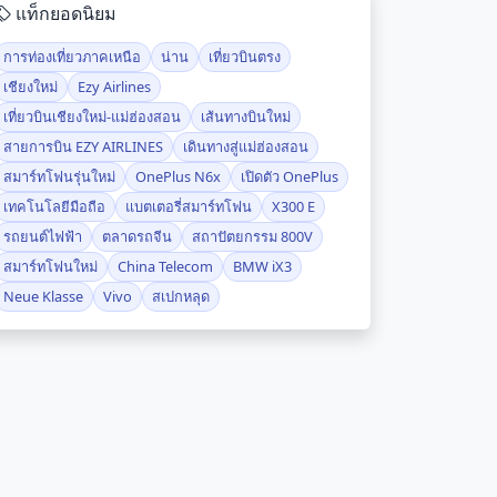
แท็กยอดนิยม
การท่องเที่ยวภาคเหนือ
น่าน
เที่ยวบินตรง
เชียงใหม่
Ezy Airlines
เที่ยวบินเชียงใหม่-แม่ฮ่องสอน
เส้นทางบินใหม่
สายการบิน EZY AIRLINES
เดินทางสู่แม่ฮ่องสอน
สมาร์ทโฟนรุ่นใหม่
OnePlus N6x
เปิดตัว OnePlus
เทคโนโลยีมือถือ
แบตเตอรี่สมาร์ทโฟน
X300 E
รถยนต์ไฟฟ้า
ตลาดรถจีน
สถาปัตยกรรม 800V
สมาร์ทโฟนใหม่
China Telecom
BMW iX3
Neue Klasse
Vivo
สเปกหลุด