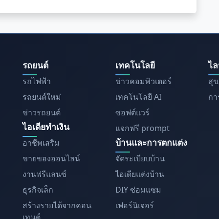
รถยนต์
เทคโนโลยี
ไล
รถไฟฟ้า
ข่าวคอมพิวเตอร์
สุ
รถยนต์ใหม่
เทคโนโลยี AI
การ
ข่าวรถยนต์
ซอฟต์แวร์
ไอเดียทำเงิน
แจกฟรี prompt
บ้านและการตกแต่ง
อาชีพเสริม
ขายของออนไลน์
จัดระเบียบบ้าน
งานฟรีแลนซ์
ไอเดียแต่งบ้าน
ธุรกิจเล็ก
DIY ซ่อมแซม
สร้างรายได้จากคอน
เฟอร์นิเจอร์
เทนต์