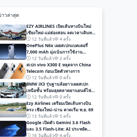
ข่าวล่าสุด
EZY AIRLINES เปิดเส้นทางบินใหม่
เชียงใหม่-แม่ฮ่องสอน ลดเวลาเดินทาง
เหลือเพียง 40 นาที
12 วันที่แล้ว
4 ครั้ง
OnePlus N6x เผยสเปกแบตเตอรี่
7,000 mAh มุ่งเน้นการใช้งาน
ยาวนานก่อนเปิดตัวอย่างเป็นทางการ
12 วันที่แล้ว
2 ครั้ง
สเปก vivo X300 E หลุดจาก China
Telecom ก่อนเปิดตัวทางการ
12 วันที่แล้ว
0 ครั้ง
BMW iX3 รุ่นฐานล้อยาวเผยสเปก
เหนือชั้น พร้อมลุยตลาดยานยนต์ไฟฟ้า
จีนด้วยระยะทาง 919 กม
12 วันที่แล้ว
0 ครั้ง
Ezy Airlines เตรียมเปิดเส้นทางบิน
ตรง เชียงใหม่–น่าน คาดเริ่ม พ.ย. 69
13 วันที่แล้ว
5 ครั้ง
Google เปิดตัว Gemini 3.6 Flash
และ 3.5 Flash-Lite: AI ประหยัด
ต้นทุน ประสิทธิภาพสูง สำหรับนัก
16 วันที่แล้ว
4 ครั้ง