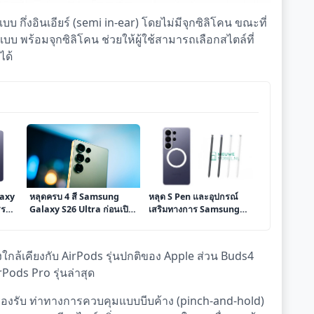
กึ่งอินเอียร์ (semi in-ear) โดยไม่มีจุกซิลิโคน ขณะที่
บบ พร้อมจุกซิลิโคน ช่วยให้ผู้ใช้สามารถเลือกสไตล์ที่
ได้
axy
หลุดครบ 4 สี Samsung
หลุด S Pen และอุปกรณ์
รรม
Galaxy S26 Ultra ก่อนเปิด
เสริมทางการ Samsung
วน
ตัว ดีไซน์ปรับใหม่ กล้องจัด
Galaxy S26 Ultra เผย
 บน
เรียงสดกว่าเดิม
ดีไซน์ใหม่ก่อนเปิดตัว
ใกล้เคียงกับ AirPods รุ่นปกติของ Apple ส่วน Buds4
Pods Pro รุ่นล่าสุด
นจะรองรับ ท่าทางการควบคุมแบบบีบค้าง (pinch-and-hold)