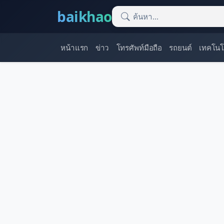
baikhao
หน้าแรก
ข่าว
โทรศัพท์มือถือ
รถยนต์
เทคโนโ