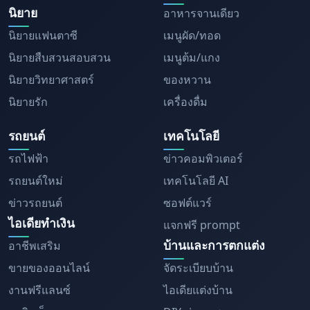
นิยาย
อาหารจานเดียว
นิยายแฟนตาซี
เมนูผัด/ทอด
นิยายสืบสวนสอบสวน
เมนูต้ม/แกง
นิยายวิทยาศาสตร์
ของหวาน
นิยายรัก
เครื่องดื่ม
รถยนต์
เทคโนโลยี
รถไฟฟ้า
ข่าวคอมพิวเตอร์
รถยนต์ใหม่
เทคโนโลยี AI
ข่าวรถยนต์
ซอฟต์แวร์
ไอเดียทำเงิน
แจกฟรี prompt
บ้านและการตกแต่ง
อาชีพเสริม
ขายของออนไลน์
จัดระเบียบบ้าน
งานฟรีแลนซ์
ไอเดียแต่งบ้าน