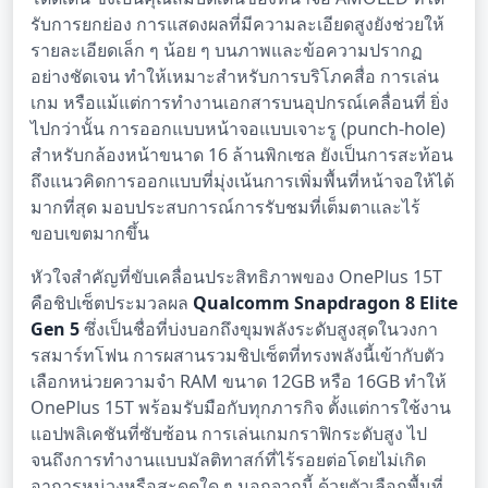
รับการยกย่อง การแสดงผลที่มีความละเอียดสูงยังช่วยให้
รายละเอียดเล็ก ๆ น้อย ๆ บนภาพและข้อความปรากฏ
อย่างชัดเจน ทำให้เหมาะสำหรับการบริโภคสื่อ การเล่น
เกม หรือแม้แต่การทำงานเอกสารบนอุปกรณ์เคลื่อนที่ ยิ่ง
ไปกว่านั้น การออกแบบหน้าจอแบบเจาะรู (punch-hole)
สำหรับกล้องหน้าขนาด 16 ล้านพิกเซล ยังเป็นการสะท้อน
ถึงแนวคิดการออกแบบที่มุ่งเน้นการเพิ่มพื้นที่หน้าจอให้ได้
มากที่สุด มอบประสบการณ์การรับชมที่เต็มตาและไร้
ขอบเขตมากขึ้น
หัวใจสำคัญที่ขับเคลื่อนประสิทธิภาพของ OnePlus 15T
คือชิปเซ็ตประมวลผล
Qualcomm Snapdragon 8 Elite
Gen 5
ซึ่งเป็นชื่อที่บ่งบอกถึงขุมพลังระดับสูงสุดในวงกา
รสมาร์ทโฟน การผสานรวมชิปเซ็ตที่ทรงพลังนี้เข้ากับตัว
เลือกหน่วยความจำ RAM ขนาด 12GB หรือ 16GB ทำให้
OnePlus 15T พร้อมรับมือกับทุกภารกิจ ตั้งแต่การใช้งาน
แอปพลิเคชันที่ซับซ้อน การเล่นเกมกราฟิกระดับสูง ไป
จนถึงการทำงานแบบมัลติทาสก์ที่ไร้รอยต่อโดยไม่เกิด
อาการหน่วงหรือสะดุดใด ๆ นอกจากนี้ ด้วยตัวเลือกพื้นที่