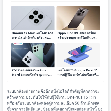
Xiaomi 17 Max เผยโฉม! คาด
Oppo Find X9 Ultra เตรียม
การณ์สเปกจัดเต็ม พร้อมลุย
สร้างปรากฏการณ์ใหม่ในวงกา
ตลาดเดือนพฤษภาคม
รสมาร์ทโฟน เผยข้อมูลสำคัญ
จาก Geekbench และสเปก
หลุดสุดล้ำ
เปิดรายละเอียด OnePlus
เผยโฉมแรก Google Pixel 11
Nord 6 ก่อนเปิดตัว ชูจุดเด่น
การปฏิวัติสมาร์ทโฟนเรือธงที่
กล้อง OIS แบตเตอรี่ 9000mAh
ผสานดีไซน์ล้ำสมัยและขุมพลัง
และชิป Snapdragon 8s Gen
AI ไร้ขีดจำกัด
4
ระบบกล้องถ่ายภาพคืออีกหนึ่งไฮไลต์สำคัญที่คาดว่าจะ
สร้างความประทับใจให้กับผู้ใช้งาน OnePlus 15T มา
พร้อมกับระบบกล้องหลังคู่ความละเอียด 50 ล้านพิกเซล
ซึ่งจากการยืนยันและข้อมูลที่เคยถูกเปิดเผยก่อนหน้านี้ บ่ง