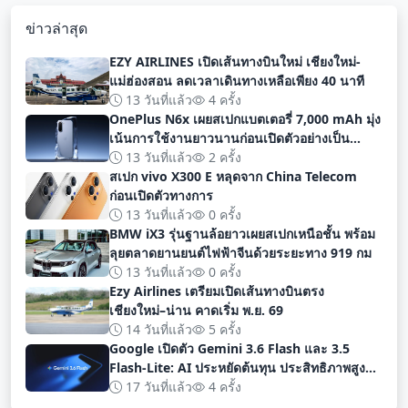
ข่าวล่าสุด
EZY AIRLINES เปิดเส้นทางบินใหม่ เชียงใหม่-
แม่ฮ่องสอน ลดเวลาเดินทางเหลือเพียง 40 นาที
13 วันที่แล้ว
4 ครั้ง
OnePlus N6x เผยสเปกแบตเตอรี่ 7,000 mAh มุ่ง
เน้นการใช้งานยาวนานก่อนเปิดตัวอย่างเป็น
ทางการ
13 วันที่แล้ว
2 ครั้ง
สเปก vivo X300 E หลุดจาก China Telecom
ก่อนเปิดตัวทางการ
13 วันที่แล้ว
0 ครั้ง
BMW iX3 รุ่นฐานล้อยาวเผยสเปกเหนือชั้น พร้อม
ลุยตลาดยานยนต์ไฟฟ้าจีนด้วยระยะทาง 919 กม
13 วันที่แล้ว
0 ครั้ง
Ezy Airlines เตรียมเปิดเส้นทางบินตรง
เชียงใหม่–น่าน คาดเริ่ม พ.ย. 69
14 วันที่แล้ว
5 ครั้ง
Google เปิดตัว Gemini 3.6 Flash และ 3.5
Flash-Lite: AI ประหยัดต้นทุน ประสิทธิภาพสูง
สำหรับนักพัฒนา
17 วันที่แล้ว
4 ครั้ง