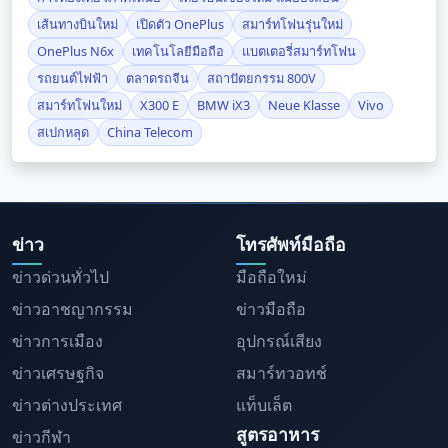
เส้นทางบินใหม่
เปิดตัว OnePlus
สมาร์ทโฟนรุ่นใหม่
OnePlus N6x
เทคโนโลยีมือถือ
แบตเตอรี่สมาร์ทโฟน
รถยนต์ไฟฟ้า
ตลาดรถจีน
สถาปัตยกรรม 800V
สมาร์ทโฟนใหม่
X300 E
BMW iX3
Neue Klasse
Vivo
สเปกหลุด
China Telecom
ข่าว
โทรศัพท์มือถือ
ข่าวด่วนทั่วไป
มือถือใหม่
ข่าวอาชญากรรม
ข่าวมือถือ
ข่าวการเมือง
อุปกรณ์เสียง
ข่าวเศรษฐกิจ
สมาร์ทวอทช์
ข่าวต่างประเทศ
แท็บเล็ต
สูตรอาหาร
ข่าวกีฬา