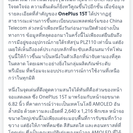
ใจจดใจจ่อ ความตื่นเต้นก็ยิ่งทวีคูณขึ้นไปอีกขั้น เมื่อข้อมูล
รายละเอียดที่สำคัญของ
OnePlus 15T
ได้ปรากฏสู่
สาธารณะผ่านการขึ้นทะเบียนบนแพลตฟอร์มของ China
Telecom ล่วงหน้าเพียงหนึ่งวันก่อนงานเปิดตัวอย่างเป็น
ทางการ ข้อมูลที่หลุดออกมาในครั้งนี้ไม่เพียงแต่ยืนยันถึง
การมีอยู่ของอุปกรณ์ภายใต้รหัสรุ่น PLZ110 เท่านั้น แต่ยัง
เผยให้เห็นถึงองค์ประกอบหลักที่จะขับเคลื่อนสมาร์ทโฟน
รุ่นนี้ให้ก้าวขึ้นมาเป็นหนึ่งในตัวเลือกที่น่าจับตามองที่สุด
ในตลาด โดยเฉพาะอย่างยิ่งในกลุ่มผลิตภัณฑ์ระดับ
พรีเมียม ที่พร้อมจะมอบประสบการณ์การใช้งานที่เหนือ
กว่าในทุกมิติ
หนึ่งในจุดเด่นที่ดึงดูดความสนใจได้ทันทีคือส่วนของหน้า
จอแสดงผล ซึ่ง OnePlus 15T มาพร้อมกับหน้าจอขนาด
6.82 นิ้ว ที่คาดการณ์ว่าจะเป็นเทคโนโลยี AMOLED อัน
ล้ำสมัย ด้วยความละเอียดที่ 2,640 x 1,216 พิกเซล หน้าจอ
ขนาดใหญ่เช่นนี้ไม่เพียงแต่จะมอบพื้นที่การรับชมที่กว้าง
ขวาง แต่ยังให้ภาพที่คมชัด สีสันสดใส และคอนทราสต์ที่
โดดเด่น ซึ่งเป็นคุณสมบัติเด่นของหน้าจอ AMOLED ที่ได้