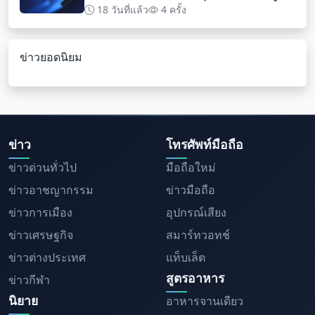
สำหรับนักพัฒนา
18 วันที่แล้ว
4 ครั้ง
ข่าวยอดนิยม
ข่าว
โทรศัพท์มือถือ
ข่าวด่วนทั่วไป
มือถือใหม่
ข่าวอาชญากรรม
ข่าวมือถือ
ข่าวการเมือง
อุปกรณ์เสียง
ข่าวเศรษฐกิจ
สมาร์ทวอทช์
ข่าวต่างประเทศ
แท็บเล็ต
สูตรอาหาร
ข่าวกีฬา
นิยาย
อาหารจานเดียว