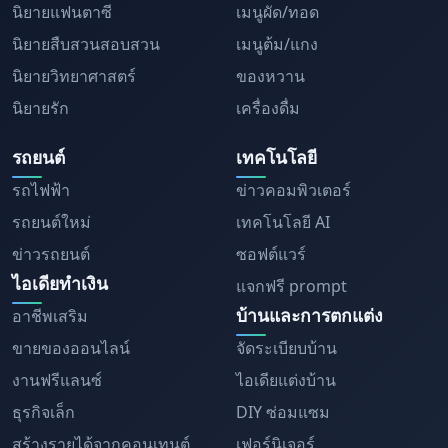
นิยายแฟนตาซี
เมนูผัด/ทอด
นิยายสืบสวนสอบสวน
เมนูต้ม/แกง
นิยายวิทยาศาสตร์
ของหวาน
นิยายรัก
เครื่องดื่ม
รถยนต์
เทคโนโลยี
รถไฟฟ้า
ข่าวคอมพิวเตอร์
รถยนต์ใหม่
เทคโนโลยี AI
ข่าวรถยนต์
ซอฟต์แวร์
ไอเดียทำเงิน
แจกฟรี prompt
บ้านและการตกแต่ง
อาชีพเสริม
ขายของออนไลน์
จัดระเบียบบ้าน
งานฟรีแลนซ์
ไอเดียแต่งบ้าน
ธุรกิจเล็ก
DIY ซ่อมแซม
สร้างรายได้จากคอนเทนต์
เฟอร์นิเจอร์