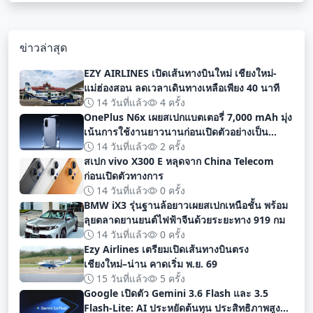
ข่าวล่าสุด
EZY AIRLINES เปิดเส้นทางบินใหม่ เชียงใหม่-
แม่ฮ่องสอน ลดเวลาเดินทางเหลือเพียง 40 นาที
14 วันที่แล้ว
4 ครั้ง
OnePlus N6x เผยสเปกแบตเตอรี่ 7,000 mAh มุ่ง
เน้นการใช้งานยาวนานก่อนเปิดตัวอย่างเป็น
ทางการ
14 วันที่แล้ว
2 ครั้ง
สเปก vivo X300 E หลุดจาก China Telecom
ก่อนเปิดตัวทางการ
14 วันที่แล้ว
0 ครั้ง
BMW iX3 รุ่นฐานล้อยาวเผยสเปกเหนือชั้น พร้อม
ลุยตลาดยานยนต์ไฟฟ้าจีนด้วยระยะทาง 919 กม
14 วันที่แล้ว
0 ครั้ง
Ezy Airlines เตรียมเปิดเส้นทางบินตรง
เชียงใหม่–น่าน คาดเริ่ม พ.ย. 69
15 วันที่แล้ว
5 ครั้ง
Google เปิดตัว Gemini 3.6 Flash และ 3.5
Flash-Lite: AI ประหยัดต้นทุน ประสิทธิภาพสูง