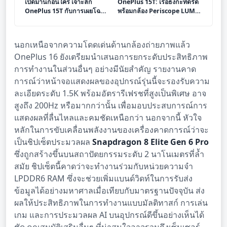
เปิดม่านก่อนใคร เจาะลึก
OnePlus 15T: เรือธงกะทัดรัด
OnePlus 15T กับการเผยโฉมที่
พร้อมกล้อง Periscope LUMO
น่าจับตา
และแบตเตอรี่อึด เตรียมเปิดตัว
ในจีน
นอกเหนือจากความโดดเด่นด้านกล้องถ่ายภาพแล้ว
OnePlus 16 ยังเตรียมนำเสนอการยกระดับประสิทธิภาพ
การทำงานในส่วนอื่นๆ อย่างมีนัยสำคัญ รายงานคาด
การณ์ว่าหน้าจอแสดงผลของอุปกรณ์รุ่นนี้จะรองรับความ
ละเอียดระดับ 1.5K พร้อมอัตรารีเฟรชที่สูงเป็นพิเศษ อาจ
สูงถึง 200Hz หรือมากกว่านั้น เพื่อมอบประสบการณ์การ
แสดงผลที่ลื่นไหลและคมชัดเหนือกว่า นอกจากนี้ หัวใจ
หลักในการขับเคลื่อนพลังงานของเครื่องคาดการณ์ว่าจะ
เป็นชิปเซ็ตประมวลผล
Snapdragon 8 Elite Gen 6 Pro
ซึ่งถูกสร้างขึ้นบนสถาปัตยกรรมระดับ 2 นาโนเมตรที่ล้ำ
สมัย ชิปเซ็ตนี้คาดว่าจะทำงานร่วมกับหน่วยความจำ
LPDDR6 RAM ซึ่งจะช่วยเพิ่มแบนด์วิดท์ในการรับส่ง
ข้อมูลได้อย่างมหาศาลเมื่อเทียบกับมาตรฐานปัจจุบัน ส่ง
ผลให้ประสิทธิภาพในการทำงานแบบมัลติทาสก์ การเล่น
เกม และการประมวลผล AI บนอุปกรณ์ดีขึ้นอย่างเห็นได้