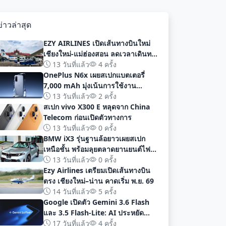
ข่าวล่าสุด
EZY AIRLINES เปิดเส้นทางบินใหม่
เชียงใหม่-แม่ฮ่องสอน ลดเวลาเดินทาง
เหลือเพียง 40 นาที
13 วันที่แล้ว
4 ครั้ง
OnePlus N6x เผยสเปกแบตเตอรี่
7,000 mAh มุ่งเน้นการใช้งาน
ยาวนานก่อนเปิดตัวอย่างเป็นทางการ
13 วันที่แล้ว
2 ครั้ง
สเปก vivo X300 E หลุดจาก China
Telecom ก่อนเปิดตัวทางการ
13 วันที่แล้ว
0 ครั้ง
BMW iX3 รุ่นฐานล้อยาวเผยสเปก
เหนือชั้น พร้อมลุยตลาดยานยนต์ไฟฟ้า
จีนด้วยระยะทาง 919 กม
13 วันที่แล้ว
0 ครั้ง
Ezy Airlines เตรียมเปิดเส้นทางบิน
ตรง เชียงใหม่–น่าน คาดเริ่ม พ.ย. 69
14 วันที่แล้ว
5 ครั้ง
Google เปิดตัว Gemini 3.6 Flash
และ 3.5 Flash-Lite: AI ประหยัด
ต้นทุน ประสิทธิภาพสูง สำหรับนัก
17 วันที่แล้ว
4 ครั้ง