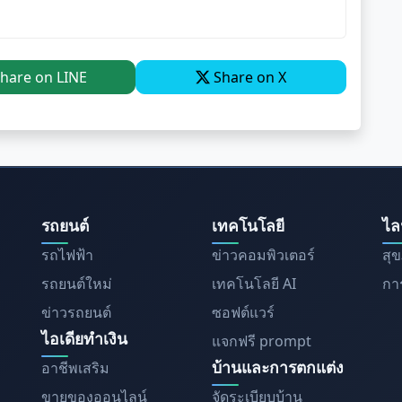
hare on LINE
Share on X
รถยนต์
เทคโนโลยี
ไล
รถไฟฟ้า
ข่าวคอมพิวเตอร์
สุ
รถยนต์ใหม่
เทคโนโลยี AI
การ
ข่าวรถยนต์
ซอฟต์แวร์
ไอเดียทำเงิน
แจกฟรี prompt
บ้านและการตกแต่ง
อาชีพเสริม
ขายของออนไลน์
จัดระเบียบบ้าน