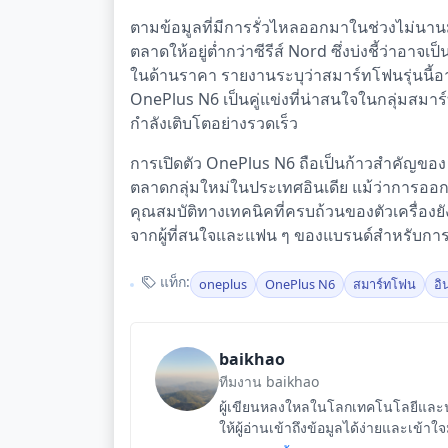
ตามข้อมูลที่มีการรั่วไหลออกมาในช่วงไม่นาน
ตลาดให้อยู่ต่ำกว่าซีรีส์ Nord ซึ่งบ่งชี้ว่าอาจเ
ในด้านราคา รายงานระบุว่าสมาร์ทโฟนรุ่นนี้อาจม
OnePlus N6 เป็นคู่แข่งที่น่าสนใจในกลุ่มสม
กำลังเติบโตอย่างรวดเร็ว
การเปิดตัว OnePlus N6 ถือเป็นก้าวสำคัญข
ตลาดกลุ่มใหม่ในประเทศอินเดีย แม้ว่าการออก
คุณสมบัติทางเทคนิคที่ครบถ้วนของตัวเครื่องย
จากผู้ที่สนใจและแฟน ๆ ของแบรนด์สำหรับการเ
แท็ก:
oneplus
OnePlus N6
สมาร์ทโฟน
อิ
baikhao
ทีมงาน baikhao
ผู้เขียนหลงใหลในโลกเทคโนโลยีและนว
ให้ผู้อ่านเข้าถึงข้อมูลได้ง่ายและเข้าใ