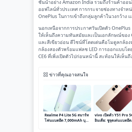
ชั้นนำอย่าง Amazon India รวมถึงร้านค้าอ
ออฟไลน์ทั่วประเทศ การกระจายช่องทางจำหน่าย
OnePlus ในการเข้าถึงกลุ่มลูกค้าในวงกว้าง 
นอกเหนือจากการประกาศวันเปิดตัว OnePlus ยัง
ให้เห็นถึงความทันสมัยและเป็นเอกลักษณ์ของ On
และสีเขียวอ่อน ดีไซน์ที่โดดเด่นคือโมดูลกล้องห
กล้องสองตัวพร้อมแฟลช LED การออกแบบโดยร
CE6 ที่เพิ่งเปิดตัวไปก่อนหน้านี้ สะท้อนให้
ข่าวที่คุณอาจสนใจ
Realme P4 Lite 5G สมาร์ท
vivo เปิดตัว Y51 Pro 
โฟนแบตอึด 7,000mAh บุก
อินเดีย: ชูจุดเด่นแบตอึด
ตลาดอินเดียอย่างเป็น
ทนทาน พร้อมประสิทธิ
ทางการ
5G