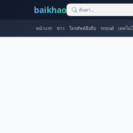
baikhao
หน้าแรก
ข่าว
โทรศัพท์มือถือ
รถยนต์
เทคโนโ