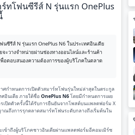
ร์ทโฟนซีรีส์ N รุ่นแรก OnePlus
้
นซีรีส์ N รุ่นแรก OnePlus N6 ในประเทศอินเดีย
 โดยจะวางจำหน่ายผ่านช่องทางออนไลน์และร้านค้า
ฑ์เพื่อตอบสนองความต้องการของผู้บริโภคในตลาด
กาศกำหนดการเปิดตัวสมาร์ทโฟนรุ่นใหม่ล่าสุดในตระกูล
ทศอินเดีย ภายใต้ชื่อ
OnePlus N6
โดยมีกำหนดการเผย
ารเปิดตัวครั้งนี้ได้รับการยืนยันจากโพสต์บนแพลตฟอร์ม X
งสัญญาณถึงการรุกตลาดสมาร์ทโฟนระดับกลางถึงเริ่มต้นใน
ข้าถึงผู้บริโภคชาวอินเดียผ่านแพลตฟอร์มอีคอมเมิร์ซ