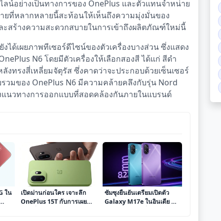
อนไลน์อย่างเป็นทางการของ OnePlus และตัวแทนจำหน่าย
ที่หลากหลายนี้สะท้อนให้เห็นถึงความมุ่งมั่นของ
และสร้างความสะดวกสบายในการเข้าถึงผลิตภัณฑ์ใหม่นี้
ได้เผยภาพทีเซอร์ดีไซน์ของตัวเครื่องบางส่วน ซึ่งแสดง
ePlus N6 โดยมีตัวเครื่องให้เลือกสองสี ได้แก่ สีดำ
ลังทรงสี่เหลี่ยมจัตุรัส ซึ่งคาดว่าจะประกอบด้วยเซ็นเซอร์
วมของ OnePlus N6 มีความคล้ายคลึงกับรุ่น Nord
เห็นถึงแนวทางการออกแบบที่สอดคล้องกันภายในแบรนด์
5G ใน
เปิดม่านก่อนใคร เจาะลึก
ซัมซุงยืนยันเตรียมเปิดตัว
OnePlus 15T กับการเผย
Galaxy M17e ในอินเดีย ชู
ภาพ
โฉมที่น่าจับตา
จุดเด่นแบตเตอรี่และความ
ลื่นไหล