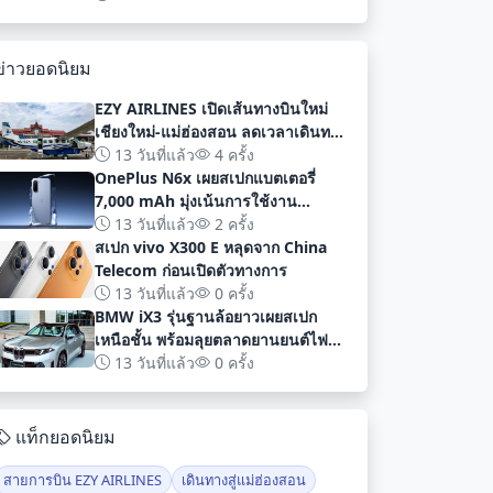
พัฒนา
ข่าวยอดนิยม
EZY AIRLINES เปิดเส้นทางบินใหม่
เชียงใหม่-แม่ฮ่องสอน ลดเวลาเดินทาง
เหลือเพียง 40 นาที
13 วันที่แล้ว
4 ครั้ง
OnePlus N6x เผยสเปกแบตเตอรี่
7,000 mAh มุ่งเน้นการใช้งาน
ยาวนานก่อนเปิดตัวอย่างเป็นทางการ
13 วันที่แล้ว
2 ครั้ง
สเปก vivo X300 E หลุดจาก China
Telecom ก่อนเปิดตัวทางการ
13 วันที่แล้ว
0 ครั้ง
BMW iX3 รุ่นฐานล้อยาวเผยสเปก
เหนือชั้น พร้อมลุยตลาดยานยนต์ไฟฟ้า
จีนด้วยระยะทาง 919 กม
13 วันที่แล้ว
0 ครั้ง
แท็กยอดนิยม
สายการบิน EZY AIRLINES
เดินทางสู่แม่ฮ่องสอน