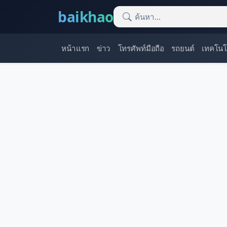
baikhao
หน้าแรก
ข่าว
โทรศัพท์มือถือ
รถยนต์
เทคโนโ