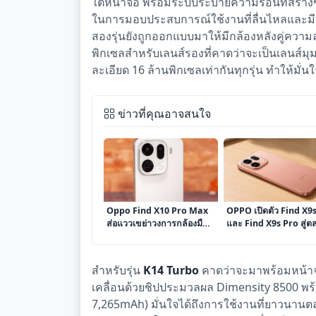
ใต้หน้าจอ พร้อมระบบระบายความร้อนที่สร้างขึ
ในการมอบประสบการณ์ใช้งานที่ลื่นไหลและมีปร
สองรุ่นยังถูกออกแบบมาให้มีกล้องหลังคู่ความ
พิกเซลสำหรับเลนส์รองที่คาดว่าจะเป็นเลนส์มุ
ละเอียด 16 ล้านพิกเซลเท่ากันทุกรุ่น ทำให้มั
ข่าวที่คุณอาจสนใจ
Oppo Find X10 Pro Max
OPPO เปิดตัว Find X9
ส่อแววเขย่าวงการกล้องมือ
และ Find X9s Pro สู่ต
ถือ ด้วยเซ็นเซอร์ 200MP
โลกและจีน ชูจุดเด่นกล้
หลายตัว
และประสิทธิภาพ
สำหรับรุ่น
K14 Turbo
คาดว่าจะมาพร้อมหน้าจอ
เคลื่อนด้วยชิปประมวลผล Dimensity 8500 พร้
7,265mAh) มั่นใจได้ถึงการใช้งานที่ยาวนานต