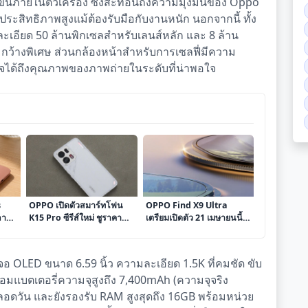
้นภายในตัวเครื่อง ซึ่งสะท้อนถึงความมุ่งมั่นของ Oppo
ะสิทธิภาพสูงแม้ต้องรับมือกับงานหนัก นอกจากนี้ ทั้ง
ละเอียด 50 ล้านพิกเซลสำหรับเลนส์หลัก และ 8 ล้าน
มกว้างพิเศษ ส่วนกล้องหน้าสำหรับการเซลฟี่มีความ
่นใจได้ถึงคุณภาพของภาพถ่ายในระดับที่น่าพอใจ
s
OPPO เปิดตัวสมาร์ทโฟน
OPPO Find X9 Ultra
ลาด
K15 Pro ซีรีส์ใหม่ ชูราคา
เตรียมเปิดตัว 21 เมษายนนี้ ชู
อง
ดึงดูดใจพร้อมกลยุทธ์การ
จุดเด่นสมาร์ทโฟนเรือธง
จำหน่ายที่น่าจับตา
ด้านการถ่ายภาพที่ทรงพลัง
ที่สุดแห่งปี ร่วมกับ
 OLED ขนาด 6.59 นิ้ว ความละเอียด 1.5K ที่คมชัด ขับ
Hasselblad
อมแบตเตอรี่ความจุสูงถึง 7,400mAh (ความจุจริง
ลอดวัน และยังรองรับ RAM สูงสุดถึง 16GB พร้อมหน่วย