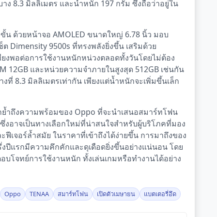
 8.3 มิลลิเมตร และน้ำหนัก 197 กรัม ซึ่งถือว่าอยู่ใน
กขั้น ด้วยหน้าจอ AMOLED ขนาดใหญ่ 6.78 นิ้ว มอบ
 Dimensity 9500s ที่ทรงพลังยิ่งขึ้น เสริมด้วย
พียงพอต่อการใช้งานหนักหน่วงตลอดทั้งวันโดยไม่ต้อง
 RAM 12GB และหน่วยความจำภายในสูงสุด 512GB เช่นกัน
ี่ 8.3 มิลลิเมตรเท่ากัน เพียงแต่น้ำหนักจะเพิ่มขึ้นเล็ก
อกย้ำถึงความพร้อมของ Oppo ที่จะนำเสนอสมาร์ทโฟน
 ซึ่งอาจเป็นทางเลือกใหม่ที่น่าสนใจสำหรับผู้บริโภคที่มอง
ีเจอร์ล้ำสมัย ในราคาที่เข้าถึงได้ง่ายขึ้น การมาถึงของ
ึ่งปีแรกมีความคึกคักและดุเดือดยิ่งขึ้นอย่างแน่นอน โดย
่ตอบโจทย์การใช้งานหนัก ทั้งเล่นเกมหรือทำงานได้อย่าง
Oppo
TENAA
สมาร์ทโฟน
เปิดตัวเมษายน
แบตเตอรี่อึด