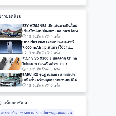
พัฒนา
ข่าวยอดนิยม
EZY AIRLINES เปิดเส้นทางบินใหม่
เชียงใหม่-แม่ฮ่องสอน ลดเวลาเดินทาง
เหลือเพียง 40 นาที
13 วันที่แล้ว
4 ครั้ง
OnePlus N6x เผยสเปกแบตเตอรี่
7,000 mAh มุ่งเน้นการใช้งาน
ยาวนานก่อนเปิดตัวอย่างเป็นทางการ
13 วันที่แล้ว
2 ครั้ง
สเปก vivo X300 E หลุดจาก China
Telecom ก่อนเปิดตัวทางการ
13 วันที่แล้ว
0 ครั้ง
BMW iX3 รุ่นฐานล้อยาวเผยสเปก
เหนือชั้น พร้อมลุยตลาดยานยนต์ไฟฟ้า
จีนด้วยระยะทาง 919 กม
13 วันที่แล้ว
0 ครั้ง
แท็กยอดนิยม
สายการบิน EZY AIRLINES
เดินทางสู่แม่ฮ่องสอน