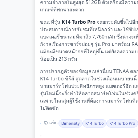
ความจำภายในสูงสุด 512GB ตัวเครื่องมีความบาง
เกณฑ์ที่พกพาสะดวก
ขณะที่รุ่น
K14 Turbo Pro
จะยกระดับขึ้นไปอี
ประสบการณ์การรับชมที่เหนือกว่า และใช้ชิปเซ็ต
แบตเตอรี่ขนาดมหึมาถึง 7,760mAh ซึ่งน่าจะเ
กังวลเรื่องการชาร์จบ่อยๆ รุ่น Pro มาพร้อม
แม้จะมีขนาดหน้าจอที่ใหญ่ขึ้น แต่ยังคงความบางท
น้อยเป็น 213 กรัม
การปรากฏตัวของข้อมูลเหล่านี้บน TENAA ต
K14 Turbo ซีรีส์ สู่ตลาดในช่วงเดือนเมษายนนี้
หาสมาร์ทโฟนประสิทธิภาพสูง แบตเตอรี่อึด และฟ
รุ่นใหม่นี้จะยิ่งทำให้ตลาดสมาร์ทโฟนในช่วงคร
เฉพาะในกลุ่มผู้ใช้งานที่ต้องการสมาร์ทโฟนที
ไม่ติดขัด
แท็ก:
Dimensity
K14 Turbo
K14 Turbo Pro