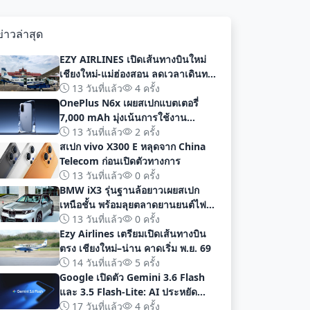
ข่าวล่าสุด
EZY AIRLINES เปิดเส้นทางบินใหม่
เชียงใหม่-แม่ฮ่องสอน ลดเวลาเดินทาง
เหลือเพียง 40 นาที
13 วันที่แล้ว
4 ครั้ง
OnePlus N6x เผยสเปกแบตเตอรี่
7,000 mAh มุ่งเน้นการใช้งาน
ยาวนานก่อนเปิดตัวอย่างเป็นทางการ
13 วันที่แล้ว
2 ครั้ง
สเปก vivo X300 E หลุดจาก China
Telecom ก่อนเปิดตัวทางการ
13 วันที่แล้ว
0 ครั้ง
BMW iX3 รุ่นฐานล้อยาวเผยสเปก
เหนือชั้น พร้อมลุยตลาดยานยนต์ไฟฟ้า
จีนด้วยระยะทาง 919 กม
13 วันที่แล้ว
0 ครั้ง
Ezy Airlines เตรียมเปิดเส้นทางบิน
ตรง เชียงใหม่–น่าน คาดเริ่ม พ.ย. 69
14 วันที่แล้ว
5 ครั้ง
Google เปิดตัว Gemini 3.6 Flash
และ 3.5 Flash-Lite: AI ประหยัด
ต้นทุน ประสิทธิภาพสูง สำหรับนัก
17 วันที่แล้ว
4 ครั้ง