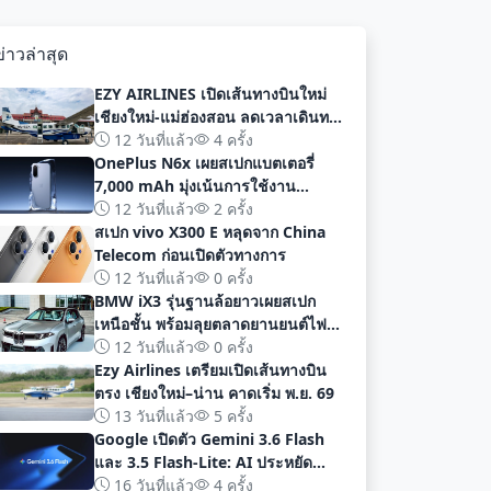
ข่าวล่าสุด
EZY AIRLINES เปิดเส้นทางบินใหม่
เชียงใหม่-แม่ฮ่องสอน ลดเวลาเดินทาง
เหลือเพียง 40 นาที
12 วันที่แล้ว
4 ครั้ง
OnePlus N6x เผยสเปกแบตเตอรี่
7,000 mAh มุ่งเน้นการใช้งาน
ยาวนานก่อนเปิดตัวอย่างเป็นทางการ
12 วันที่แล้ว
2 ครั้ง
สเปก vivo X300 E หลุดจาก China
Telecom ก่อนเปิดตัวทางการ
12 วันที่แล้ว
0 ครั้ง
BMW iX3 รุ่นฐานล้อยาวเผยสเปก
เหนือชั้น พร้อมลุยตลาดยานยนต์ไฟฟ้า
จีนด้วยระยะทาง 919 กม
12 วันที่แล้ว
0 ครั้ง
Ezy Airlines เตรียมเปิดเส้นทางบิน
ตรง เชียงใหม่–น่าน คาดเริ่ม พ.ย. 69
13 วันที่แล้ว
5 ครั้ง
Google เปิดตัว Gemini 3.6 Flash
และ 3.5 Flash-Lite: AI ประหยัด
ต้นทุน ประสิทธิภาพสูง สำหรับนัก
16 วันที่แล้ว
4 ครั้ง