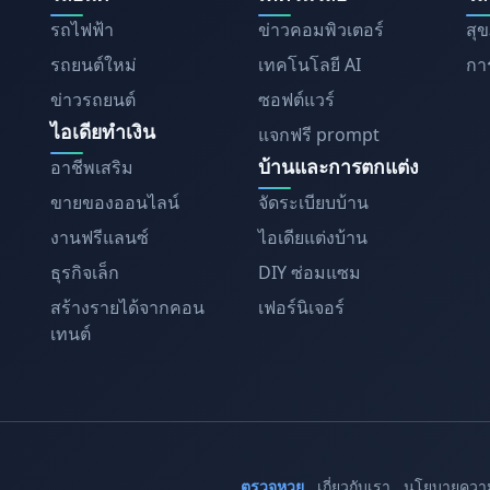
รถไฟฟ้า
ข่าวคอมพิวเตอร์
สุ
รถยนต์ใหม่
เทคโนโลยี AI
การ
ข่าวรถยนต์
ซอฟต์แวร์
ไอเดียทำเงิน
แจกฟรี prompt
บ้านและการตกแต่ง
อาชีพเสริม
ขายของออนไลน์
จัดระเบียบบ้าน
งานฟรีแลนซ์
ไอเดียแต่งบ้าน
ธุรกิจเล็ก
DIY ซ่อมแซม
สร้างรายได้จากคอน
เฟอร์นิเจอร์
เทนต์
ตรวจหวย
เกี่ยวกับเรา
นโยบายความ