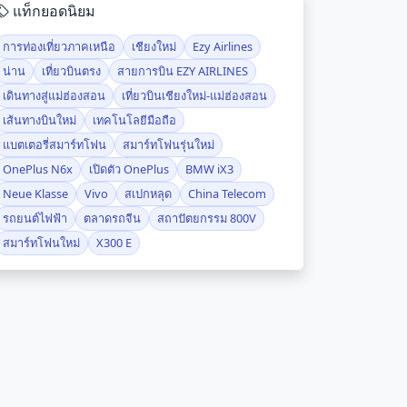
แท็กยอดนิยม
การท่องเที่ยวภาคเหนือ
เชียงใหม่
Ezy Airlines
น่าน
เที่ยวบินตรง
สายการบิน EZY AIRLINES
เดินทางสู่แม่ฮ่องสอน
เที่ยวบินเชียงใหม่-แม่ฮ่องสอน
เส้นทางบินใหม่
เทคโนโลยีมือถือ
แบตเตอรี่สมาร์ทโฟน
สมาร์ทโฟนรุ่นใหม่
OnePlus N6x
เปิดตัว OnePlus
BMW iX3
Neue Klasse
Vivo
สเปกหลุด
China Telecom
รถยนต์ไฟฟ้า
ตลาดรถจีน
สถาปัตยกรรม 800V
สมาร์ทโฟนใหม่
X300 E