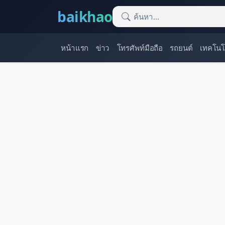
baikhao
หน้าแรก
ข่าว
โทรศัพท์มือถือ
รถยนต์
เทคโนโ