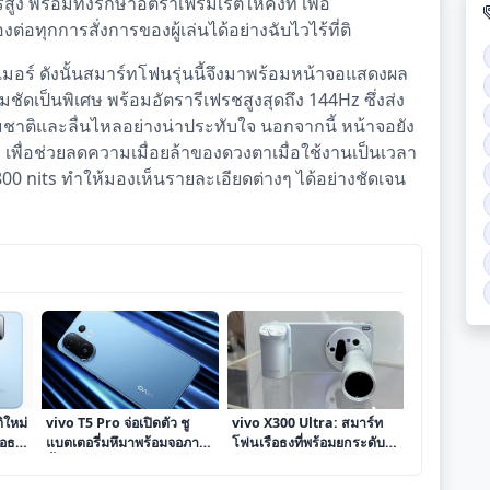
ง พร้อมทั้งรักษาอัตราเฟรมเรตให้คงที่ เพื่อ
ทุกการสั่งการของผู้เล่นได้อย่างฉับไวไร้ที่ติ
อร์ ดังนั้นสมาร์ทโฟนรุ่นนี้จึงมาพร้อมหน้าจอแสดงผล
เป็นพิเศษ พร้อมอัตรารีเฟรชสูงสุดถึง 144Hz ซึ่งส่ง
าติและลื่นไหลอย่างน่าประทับใจ นอกจากนี้ หน้าจอยัง
 เพื่อช่วยลดความเมื่อยล้าของดวงตาเมื่อใช้งานเป็นเวลา
00 nits ทำให้มองเห็นรายละเอียดต่างๆ ได้อย่างชัดเจน
ิใหม่
vivo T5 Pro จ่อเปิดตัว ชู
vivo X300 Ultra: สมาร์ท
ือธง
แบตเตอรี่มหึมาพร้อมจอภาพ
โฟนเรือธงที่พร้อมยกระดับ
agon
ล้ำสมัย
การถ่ายภาพสู่มิติใหม่
กรรม