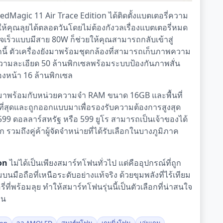
RedMagic 11 Air Trace Edition ได้ติดตั้งแบตเตอรี่ความ
ให้คุณลุยได้ตลอดวันโดยไม่ต้องกังวลเรื่องแบตเตอรี่หมด
์จเร็วแบบมีสาย 80W ก็ช่วยให้คุณสามารถกลับเข้าสู่
ี้ ตัวเครื่องยังมาพร้อมชุดกล้องที่สามารถเก็บภาพความ
ความละเอียด 50 ล้านพิกเซลพร้อมระบบป้องกันภาพสั่น
องหน้า 16 ล้านพิกเซล
ที่มาพร้อมกับหน่วยความจำ RAM ขนาด 16GB และพื้นที่
ญ่ที่สุดและถูกออกแบบมาเพื่อรองรับความต้องการสูงสุด
599 ดอลลาร์สหรัฐ หรือ 599 ยูโร สามารถเป็นเจ้าของได้
วมถึงคู่ค้าผู้จัดจำหน่ายที่ได้รับเลือกในบางภูมิภาค
on
ไม่ได้เป็นเพียงสมาร์ทโฟนทั่วไป แต่คืออุปกรณ์ที่ถูก
ือถือที่เหนือระดับอย่างแท้จริง ด้วยขุมพลังที่ไร้เทียม
ี่พร้อมลุย ทำให้สมาร์ทโฟนรุ่นนี้เป็นตัวเลือกที่น่าสนใจ
าน
gon
จอ AMOLED
สมาร์ทโฟน
เกมมิ่งโฟน
เล่นเกม