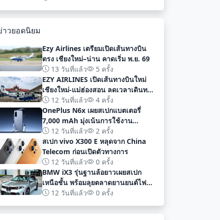
พัฒนา
ข่าวยอดนิยม
Ezy Airlines เตรียมเปิดเส้นทางบิน
ตรง เชียงใหม่–น่าน คาดเริ่ม พ.ย. 69
13 วันที่แล้ว
5 ครั้ง
EZY AIRLINES เปิดเส้นทางบินใหม่
เชียงใหม่-แม่ฮ่องสอน ลดเวลาเดินทาง
เหลือเพียง 40 นาที
12 วันที่แล้ว
4 ครั้ง
OnePlus N6x เผยสเปกแบตเตอรี่
7,000 mAh มุ่งเน้นการใช้งาน
ยาวนานก่อนเปิดตัวอย่างเป็นทางการ
12 วันที่แล้ว
2 ครั้ง
สเปก vivo X300 E หลุดจาก China
Telecom ก่อนเปิดตัวทางการ
12 วันที่แล้ว
0 ครั้ง
BMW iX3 รุ่นฐานล้อยาวเผยสเปก
เหนือชั้น พร้อมลุยตลาดยานยนต์ไฟฟ้า
จีนด้วยระยะทาง 919 กม
12 วันที่แล้ว
0 ครั้ง