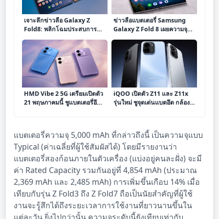
เจาะลึกข่าวลือ Galaxy Z
ข่าวลือแบตเตอรี่ Samsung
Fold8: พลิกโฉมประสบการณ์
Galaxy Z Fold 8 เผยความจุ
สมาร์ทโฟนพับได้
5000 mAh จากแหล่งข่าววงใน
HMD Vibe 2 5G เตรียมเปิดตัว
iQOO เปิดตัว Z11 และ Z11x
21 พฤษภาคมนี้ ชูแบตเตอรี่อึด
รุ่นใหม่ ชูจุดเด่นแบตอึด กล้อง
6,000mAh พร้อมดีไซน์โดด
คมชัด พร้อมชิปเซ็ตทรงพลัง
เด่น
แบตเตอรี่ความจุ 5,000 mAh ที่กล่าวถึงนี้ เป็นความจุแบบ
Typical (ค่าเฉลี่ยที่ผู้ใช้สัมผัสได้) โดยมีรายงานว่า
แบตเตอรี่สองก้อนภายในตัวเครื่อง (แบ่งอยู่คนละฝั่ง) จะมี
ค่า Rated Capacity รวมกันอยู่ที่ 4,854 mAh (ประมาณ
2,369 mAh และ 2,485 mAh) การเพิ่มขึ้นเกือบ 14% เมื่อ
เทียบกับรุ่น Z Fold3 ถึง Z Fold7 ถือเป็นนัยสำคัญที่ผู้ใช้
งานจะรู้สึกได้ถึงระยะเวลาการใช้งานที่ยาวนานขึ้นใน
แต่ละวัน ยิ่งไปกว่านั้น ความจุระดับนี้ยังเทียบเท่ากับ