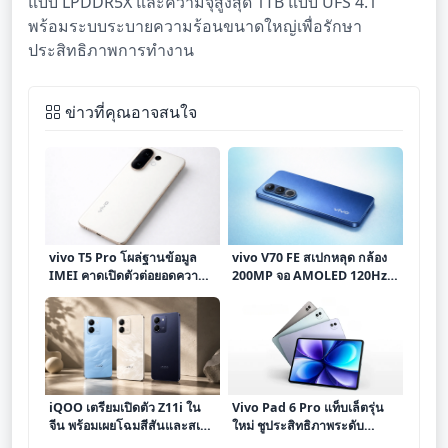
แบบ LPDDR5X และความจุสูงสุด 1TB แบบ UFS 4.1
พร้อมระบบระบายความร้อนขนาดใหญ่เพื่อรักษา
ประสิทธิภาพการทำงาน
ข่าวที่คุณอาจสนใจ
vivo T5 Pro โผล่ฐานข้อมูล
vivo V70 FE สเปกหลุด กล้อง
IMEI คาดเปิดตัวต่อยอดความ
200MP จอ AMOLED 120Hz
แรงจาก T4 Pro
แบต 7,000mAh ชาร์จไว 90W
iQOO เตรียมเปิดตัว Z11i ใน
Vivo Pad 6 Pro แท็บเล็ตรุ่น
จีน พร้อมเผยโฉมสีสันและสเปก
ใหม่ ชูประสิทธิภาพระดับ
คาดการณ์
พรีเมียม ผสานความบันเทิงและ