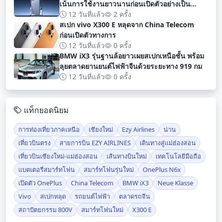
เน้นการใช้งานยาวนานก่อนเปิดตัวอย่างเป็น
ทางการ
12 วันที่แล้ว
2 ครั้ง
สเปก vivo X300 E หลุดจาก China Telecom
ก่อนเปิดตัวทางการ
12 วันที่แล้ว
0 ครั้ง
BMW iX3 รุ่นฐานล้อยาวเผยสเปกเหนือชั้น พร้อม
ลุยตลาดยานยนต์ไฟฟ้าจีนด้วยระยะทาง 919 กม
12 วันที่แล้ว
0 ครั้ง
แท็กยอดนิยม
การท่องเที่ยวภาคเหนือ
เชียงใหม่
Ezy Airlines
น่าน
เที่ยวบินตรง
สายการบิน EZY AIRLINES
เดินทางสู่แม่ฮ่องสอน
เที่ยวบินเชียงใหม่-แม่ฮ่องสอน
เส้นทางบินใหม่
เทคโนโลยีมือถือ
แบตเตอรี่สมาร์ทโฟน
สมาร์ทโฟนรุ่นใหม่
OnePlus N6x
เปิดตัว OnePlus
China Telecom
BMW iX3
Neue Klasse
Vivo
สเปกหลุด
รถยนต์ไฟฟ้า
ตลาดรถจีน
สถาปัตยกรรม 800V
สมาร์ทโฟนใหม่
X300 E