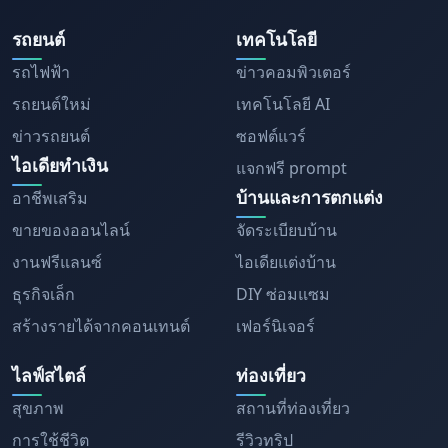
รถยนต์
เทคโนโลยี
รถไฟฟ้า
ข่าวคอมพิวเตอร์
รถยนต์ใหม่
เทคโนโลยี AI
ข่าวรถยนต์
ซอฟต์แวร์
ไอเดียทำเงิน
แจกฟรี prompt
บ้านและการตกแต่ง
อาชีพเสริม
ขายของออนไลน์
จัดระเบียบบ้าน
งานฟรีแลนซ์
ไอเดียแต่งบ้าน
ธุรกิจเล็ก
DIY ซ่อมแซม
สร้างรายได้จากคอนเทนต์
เฟอร์นิเจอร์
ไลฟ์สไตล์
ท่องเที่ยว
สุขภาพ
สถานที่ท่องเที่ยว
การใช้ชีวิต
รีวิวทริป