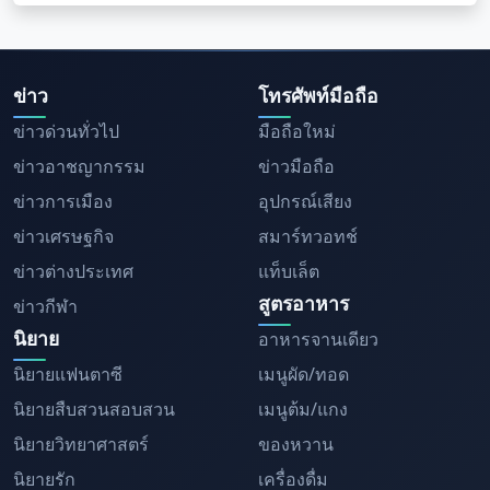
ข่าว
โทรศัพท์มือถือ
ข่าวด่วนทั่วไป
มือถือใหม่
ข่าวอาชญากรรม
ข่าวมือถือ
ข่าวการเมือง
อุปกรณ์เสียง
ข่าวเศรษฐกิจ
สมาร์ทวอทช์
ข่าวต่างประเทศ
แท็บเล็ต
สูตรอาหาร
ข่าวกีฬา
นิยาย
อาหารจานเดียว
นิยายแฟนตาซี
เมนูผัด/ทอด
นิยายสืบสวนสอบสวน
เมนูต้ม/แกง
นิยายวิทยาศาสตร์
ของหวาน
นิยายรัก
เครื่องดื่ม