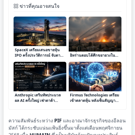
ข่าวที่คุณอาจสนใจ
SpaceX เตรียมเสนอขายหุ้น
ซาอุดีอาระเบียเปิดฉากโจมตี
IPO ครั้งประวัติการณ์ จับตา
อิหร่านตอบโต้ศึกขยายวงใน
มูลค่า 1.75 ล้านล้านดอลลาร์
ภูมิภาค
Anthropic เสริมทัพประมวล
Firmus Technologies เตรียม
ผล AI ครั้งใหญ่ เช่าดาต้า
เข้าตลาดหุ้น หลังเซ็นสัญญา
เซ็นเตอร์ Colossus 1 จาก
ใหญ่สร้างศูนย์ข้อมูล AI ในเมล
SpaceX พร้อมปูทางสู่ AI ในวง
เบิร์น
โคจร
ความสัมพันธ์ระหว่าง
PIF
และอาณาจักรธุรกิจของอีลอน
มัสก์ ได้กระชับแน่นแฟ้นยิ่งขึ้นมาตั้งแต่เดือนพฤศจิกายน