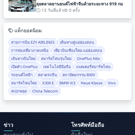
ลุยตลาดยานยนต์ไฟฟ้าจีนด้วยระยะทาง 919 กม
13 วันที่แล้ว
0 ครั้ง
แท็กยอดนิยม
สายการบิน EZY AIRLINES
เดินทางสู่แม่ฮ่องสอน
การท่องเที่ยวภาคเหนือ
เที่ยวบินเชียงใหม่-แม่ฮ่องสอน
เส้นทางบินใหม่
สมาร์ทโฟนรุ่นใหม่
OnePlus N6x
เปิดตัว OnePlus
เทคโนโลยีมือถือ
แบตเตอรี่สมาร์ทโฟน
รถยนต์ไฟฟ้า
ตลาดรถจีน
สถาปัตยกรรม 800V
สมาร์ทโฟนใหม่
X300 E
BMW iX3
Neue Klasse
Vivo
สเปกหลุด
China Telecom
ข่าว
โทรศัพท์มือถือ
ข่าวด่วนทั่วไป
มือถือใหม่