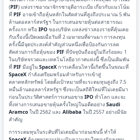
(
PIF
) แห่งราชอาณาจักรซาอุดีอาระเบีย เกี่ยวกับแนวโน้ม
ที่
PIF
อาจเข้าถือหุ้นหลักในสัดส่วนที่สูงถึงประมาณ 5 พัน
ล้านดอลลาร์สหรัฐฯ ในการเสนอขายหุ้นต่อสาธารณะ
ครั้งแรก หรือ
IPO
ของบริษัท แหล่งข่าวสองรายที่คุ้นเคย
กับเรื่องนี้เปิดเผยเมื่อวันที่ 2 เมษายนที่ผ่านมา การลงทุน
ครั้งนี้มีจุดประสงค์สำคัญส่วนหนึ่งเพื่อป้องกันการลด
สัดส่วนการถือหุ้นของ
PIF
ที่ปัจจุบันถืออยู่ไม่ถึงร้อยละ 1
ในบริษัทจรวดและเทคโนโลยีอวกาศแห่งนี้ ซึ่งเป็นเดิมพัน
ที่
PIF
มีอยู่ใน
SpaceX
การเคลื่อนไหวนี้เกิดขึ้นในขณะที่
SpaceX
กำลังเตรียมพร้อมสำหรับการเข้าสู่
ตลาดหลักทรัพย์ โดยตั้งเป้าหมายที่จะระดมทุนสูงถึง 7.5
หมื่นล้านดอลลาร์สหรัฐฯ ซึ่งจะเป็นสถิติใหม่ที่ไม่เคยมีมา
ก่อนในประวัติศาสตร์การเสนอขาย
IPO
ทั่วโลก และจะ
ทิ้งห่างการเสนอขายหุ้นครั้งใหญ่ในอดีตอย่าง
Saudi
Aramco
ในปี 2562 และ
Alibaba
ในปี 2557 อย่างมีนัย
สำคัญ
การระดมทุนในระดับที่ไม่เคยมีมาก่อนเช่นนี้ ทำให้
SpaceX
ต้องพยายามประเมินความสนใจของนักลงทุน