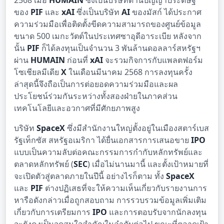
2568 เมื่อ
HUMAIN
ซึ่งเป็นบริษัทด้านปัญญาประดิษฐ์
ของ
PIF
และ
xAI
ซึ่งเป็นบริษัท
AI
ของมัสก์ ได้ประกาศ
ความร่วมมือเพื่อติดตั้งขีดความสามารถของศูนย์ข้อมูล
ขนาด 500 เมกะวัตต์ในประเทศซาอุดีอาระเบีย หลังจาก
นั้น
PIF
ก็ได้ลงทุนเป็นจำนวน 3 พันล้านดอลลาร์สหรัฐฯ
ผ่าน
HUMAIN
ก่อนที่
xAI
จะรวมกิจการกับแพลตฟอร์ม
โซเชียลมีเดีย
X
ในเดือนมีนาคม 2568 การลงทุนครั้ง
ล่าสุดนี้จึงถือเป็นการต่อยอดความร่วมมือและผล
ประโยชน์ร่วมกันระหว่างทั้งสองฝ่ายในภาคส่วน
เทคโนโลยีและอวกาศที่มีศักยภาพสูง
บริษัท
SpaceX
ซึ่งมีสำนักงานใหญ่ตั้งอยู่ในเมืองสตาร์เบส
รัฐเท็กซัส สหรัฐอเมริกา ได้ยื่นเอกสารการเสนอขาย
IPO
แบบเป็นความลับต่อคณะกรรมการกำกับหลักทรัพย์และ
ตลาดหลักทรัพย์ (
SEC
) เมื่อไม่นานมานี้ และตั้งเป้าหมายที่
จะเปิดตัวสู่ตลาดภายในปีนี้ อย่างไรก็ตาม ทั้ง
SpaceX
และ
PIF
ต่างปฏิเสธที่จะให้ความเห็นเกี่ยวกับรายงานการ
หารือดังกล่าวเมื่อถูกสอบถาม การรวบรวมข้อมูลเพิ่มเติม
เกี่ยวกับการเตรียมการ
IPO
และการตอบรับจากนักลงทุน