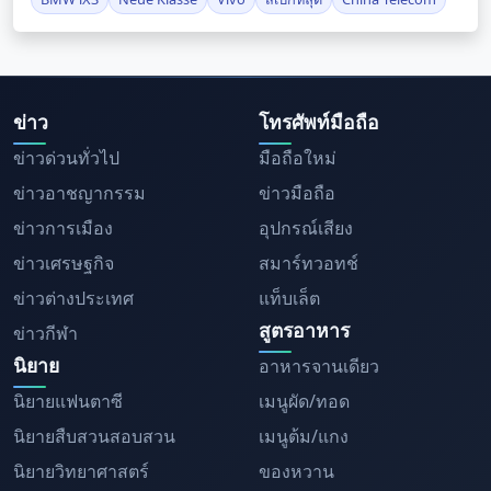
ข่าว
โทรศัพท์มือถือ
ข่าวด่วนทั่วไป
มือถือใหม่
ข่าวอาชญากรรม
ข่าวมือถือ
ข่าวการเมือง
อุปกรณ์เสียง
ข่าวเศรษฐกิจ
สมาร์ทวอทช์
ข่าวต่างประเทศ
แท็บเล็ต
สูตรอาหาร
ข่าวกีฬา
นิยาย
อาหารจานเดียว
นิยายแฟนตาซี
เมนูผัด/ทอด
นิยายสืบสวนสอบสวน
เมนูต้ม/แกง
นิยายวิทยาศาสตร์
ของหวาน