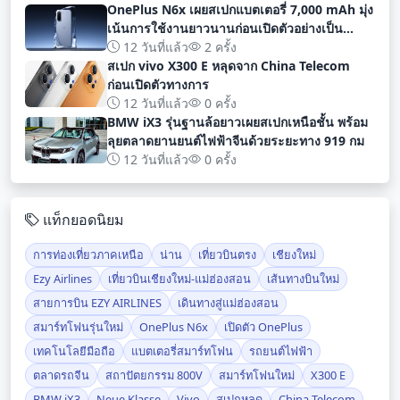
OnePlus N6x เผยสเปกแบตเตอรี่ 7,000 mAh มุ่ง
เน้นการใช้งานยาวนานก่อนเปิดตัวอย่างเป็น
ทางการ
12 วันที่แล้ว
2 ครั้ง
สเปก vivo X300 E หลุดจาก China Telecom
ก่อนเปิดตัวทางการ
12 วันที่แล้ว
0 ครั้ง
BMW iX3 รุ่นฐานล้อยาวเผยสเปกเหนือชั้น พร้อม
ลุยตลาดยานยนต์ไฟฟ้าจีนด้วยระยะทาง 919 กม
12 วันที่แล้ว
0 ครั้ง
แท็กยอดนิยม
การท่องเที่ยวภาคเหนือ
น่าน
เที่ยวบินตรง
เชียงใหม่
Ezy Airlines
เที่ยวบินเชียงใหม่-แม่ฮ่องสอน
เส้นทางบินใหม่
สายการบิน EZY AIRLINES
เดินทางสู่แม่ฮ่องสอน
สมาร์ทโฟนรุ่นใหม่
OnePlus N6x
เปิดตัว OnePlus
เทคโนโลยีมือถือ
แบตเตอรี่สมาร์ทโฟน
รถยนต์ไฟฟ้า
ตลาดรถจีน
สถาปัตยกรรม 800V
สมาร์ทโฟนใหม่
X300 E
BMW iX3
Neue Klasse
Vivo
สเปกหลุด
China Telecom