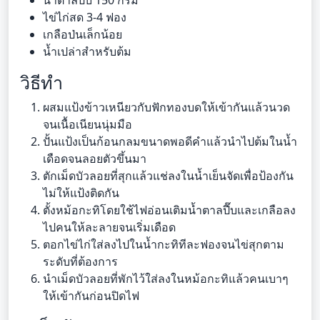
ไข่ไก่สด 3-4 ฟอง
เกลือป่นเล็กน้อย
น้ำเปล่าสำหรับต้ม
วิธีทำ
ผสมแป้งข้าวเหนียวกับฟักทองบดให้เข้ากันแล้วนวด
จนเนื้อเนียนนุ่มมือ
ปั้นแป้งเป็นก้อนกลมขนาดพอดีคำแล้วนำไปต้มในน้ำ
เดือดจนลอยตัวขึ้นมา
ตักเม็ดบัวลอยที่สุกแล้วแช่ลงในน้ำเย็นจัดเพื่อป้องกัน
ไม่ให้แป้งติดกัน
ตั้งหม้อกะทิโดยใช้ไฟอ่อนเติมน้ำตาลปี๊บและเกลือลง
ไปคนให้ละลายจนเริ่มเดือด
ตอกไข่ไก่ใส่ลงไปในน้ำกะทิทีละฟองจนไข่สุกตาม
ระดับที่ต้องการ
นำเม็ดบัวลอยที่พักไว้ใส่ลงในหม้อกะทิแล้วคนเบาๆ
ให้เข้ากันก่อนปิดไฟ