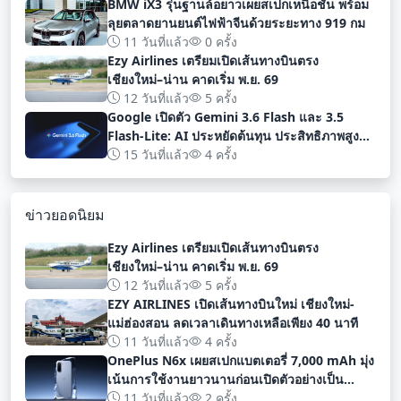
BMW iX3 รุ่นฐานล้อยาวเผยสเปกเหนือชั้น พร้อม
ลุยตลาดยานยนต์ไฟฟ้าจีนด้วยระยะทาง 919 กม
11 วันที่แล้ว
0 ครั้ง
Ezy Airlines เตรียมเปิดเส้นทางบินตรง
เชียงใหม่–น่าน คาดเริ่ม พ.ย. 69
12 วันที่แล้ว
5 ครั้ง
Google เปิดตัว Gemini 3.6 Flash และ 3.5
Flash-Lite: AI ประหยัดต้นทุน ประสิทธิภาพสูง
สำหรับนักพัฒนา
15 วันที่แล้ว
4 ครั้ง
ข่าวยอดนิยม
Ezy Airlines เตรียมเปิดเส้นทางบินตรง
เชียงใหม่–น่าน คาดเริ่ม พ.ย. 69
12 วันที่แล้ว
5 ครั้ง
EZY AIRLINES เปิดเส้นทางบินใหม่ เชียงใหม่-
แม่ฮ่องสอน ลดเวลาเดินทางเหลือเพียง 40 นาที
11 วันที่แล้ว
4 ครั้ง
OnePlus N6x เผยสเปกแบตเตอรี่ 7,000 mAh มุ่ง
เน้นการใช้งานยาวนานก่อนเปิดตัวอย่างเป็น
ทางการ
11 วันที่แล้ว
2 ครั้ง