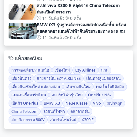
สเปก vivo X300 E หลุดจาก China Telecom
ก่อนเปิดตัวทางการ
11 วันที่แล้ว
0 ครั้ง
BMW iX3 รุ่นฐานล้อยาวเผยสเปกเหนือชั้น พร้อม
ลุยตลาดยานยนต์ไฟฟ้าจีนด้วยระยะทาง 919 กม
11 วันที่แล้ว
0 ครั้ง
แท็กยอดนิยม
การท่องเที่ยวภาคเหนือ
เชียงใหม่
Ezy Airlines
น่าน
เที่ยวบินตรง
สายการบิน EZY AIRLINES
เดินทางสู่แม่ฮ่องสอน
เที่ยวบินเชียงใหม่-แม่ฮ่องสอน
เส้นทางบินใหม่
เทคโนโลยีมือถือ
แบตเตอรี่สมาร์ทโฟน
สมาร์ทโฟนรุ่นใหม่
OnePlus N6x
เปิดตัว OnePlus
BMW iX3
Neue Klasse
Vivo
สเปกหลุด
China Telecom
รถยนต์ไฟฟ้า
ตลาดรถจีน
สถาปัตยกรรม 800V
สมาร์ทโฟนใหม่
X300 E