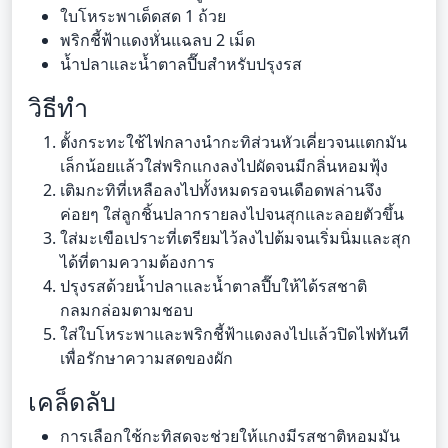
ใบโหระพาเด็ดสด 1 ถ้วย
พริกชี้ฟ้าแดงหั่นแฉลบ 2 เม็ด
น้ำปลาและน้ำตาลปี๊บสำหรับปรุงรส
วิธีทำ
ตั้งกระทะใช้ไฟกลางนำกะทิส่วนหัวเคี่ยวจนแตกมัน
เล็กน้อยแล้วใส่พริกแกงลงไปผัดจนมีกลิ่นหอมฟุ้ง
เติมกะทิที่เหลือลงไปทั้งหมดรอจนเดือดพล่านจึง
ค่อยๆ ใส่ลูกชิ้นปลากรายลงไปจนสุกและลอยตัวขึ้น
ใส่มะเขือเปราะที่เตรียมไว้ลงไปต้มจนเริ่มนิ่มและสุก
ได้ที่ตามความต้องการ
ปรุงรสด้วยน้ำปลาและน้ำตาลปี๊บให้ได้รสชาติ
กลมกล่อมตามชอบ
ใส่ใบโหระพาและพริกชี้ฟ้าแดงลงไปแล้วปิดไฟทันที
เพื่อรักษาความสดของผัก
เคล็ดลับ
การเลือกใช้กะทิสดจะช่วยให้แกงมีรสชาติหอมมัน