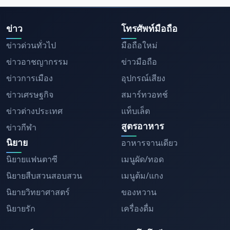
ข่าว
โทรศัพท์มือถือ
ข่าวด่วนทั่วไป
มือถือใหม่
ข่าวอาชญากรรม
ข่าวมือถือ
ข่าวการเมือง
อุปกรณ์เสียง
ข่าวเศรษฐกิจ
สมาร์ทวอทช์
ข่าวต่างประเทศ
แท็บเล็ต
สูตรอาหาร
ข่าวกีฬา
นิยาย
อาหารจานเดียว
นิยายแฟนตาซี
เมนูผัด/ทอด
นิยายสืบสวนสอบสวน
เมนูต้ม/แกง
นิยายวิทยาศาสตร์
ของหวาน
นิยายรัก
เครื่องดื่ม