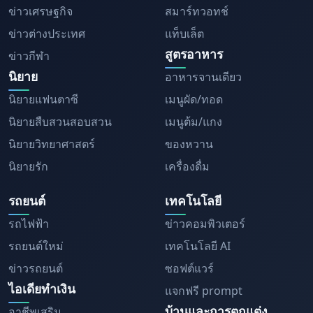
ข่าวเศรษฐกิจ
สมาร์ทวอทช์
ข่าวต่างประเทศ
แท็บเล็ต
สูตรอาหาร
ข่าวกีฬา
นิยาย
อาหารจานเดียว
นิยายแฟนตาซี
เมนูผัด/ทอด
นิยายสืบสวนสอบสวน
เมนูต้ม/แกง
นิยายวิทยาศาสตร์
ของหวาน
นิยายรัก
เครื่องดื่ม
รถยนต์
เทคโนโลยี
รถไฟฟ้า
ข่าวคอมพิวเตอร์
รถยนต์ใหม่
เทคโนโลยี AI
ข่าวรถยนต์
ซอฟต์แวร์
ไอเดียทำเงิน
แจกฟรี prompt
บ้านและการตกแต่ง
อาชีพเสริม