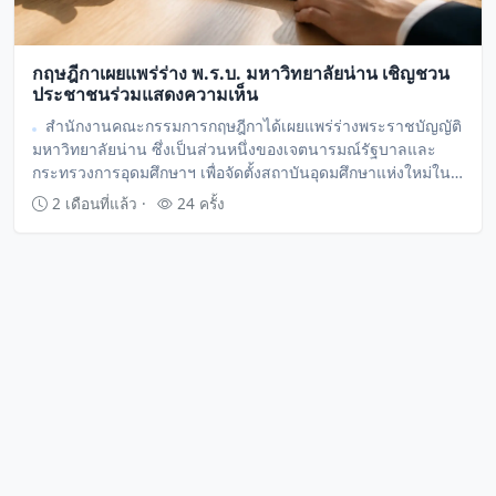
กฤษฎีกาเผยแพร่ร่าง พ.ร.บ. มหาวิทยาลัยน่าน เชิญชวน
ประชาชนร่วมแสดงความเห็น
สำนักงานคณะกรรมการกฤษฎีกาได้เผยแพร่ร่างพระราชบัญญัติ
มหาวิทยาลัยน่าน ซึ่งเป็นส่วนหนึ่งของเจตนารมณ์รัฐบาลและ
กระทรวงการอุดมศึกษาฯ เพื่อจัดตั้งสถาบันอุดมศึกษาแห่งใหม่ใน
จังหวัดน่าน การจัดตั้งมีวัตถุประสงค์เพื่อเฉลิมพระเกียรติสมเด็จ
2 เดือนที่แล้ว ·
24 ครั้ง
พระกนิษฐาธิราชเจ้า กรมสมเด็จพระเทพรัตนราชสุดาฯ สยาม
บรมราชกุมารี ในโอกาสทรงเจริญพระชนมายุ 72 พรรษา ในปี
พ.ศ. 2570 และเปิดรับฟังความคิดเห็นจากประชาชนเพื่อ
ร่วมพัฒนาการอุดมศึกษาของจังหวัด