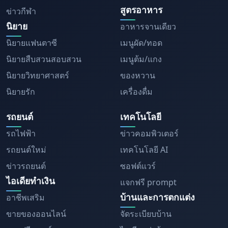
สูตรอาหาร
ข่าวกีฬา
นิยาย
อาหารจานเดียว
นิยายแฟนตาซี
เมนูผัด/ทอด
นิยายสืบสวนสอบสวน
เมนูต้ม/แกง
นิยายวิทยาศาสตร์
ของหวาน
นิยายรัก
เครื่องดื่ม
รถยนต์
เทคโนโลยี
รถไฟฟ้า
ข่าวคอมพิวเตอร์
รถยนต์ใหม่
เทคโนโลยี AI
ข่าวรถยนต์
ซอฟต์แวร์
ไอเดียทำเงิน
แจกฟรี prompt
บ้านและการตกแต่ง
อาชีพเสริม
ขายของออนไลน์
จัดระเบียบบ้าน