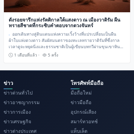
ดั่งรอยจารึกแห่งรัตติกาลใต้แสงดาว ณ เมืองวาดิรัม ผืน
ทรายสีชาดที่กระซิบคำตอบจากดวงจันทร์
ออกเดินทางสู่ดินแดนแห่งความเวิ้งว้างที่แปรเปลี่ยนเป็นผืน
ผ้าใบแห่งดวงดาว สัมผัสมนตราของทะเลทรายวาดิรัมที่ซึ่งกาล
เวลาดูจะหยุดนิ่งและธรรมชาติเป็นผู้เขียนบทกวีผ่านขุนเขาหินผา
และผืนทราย
1 เดือนที่แล้ว ·
5 ครั้ง
ข่าว
โทรศัพท์มือถือ
ข่าวด่วนทั่วไป
มือถือใหม่
ข่าวอาชญากรรม
ข่าวมือถือ
ข่าวการเมือง
อุปกรณ์เสียง
ข่าวเศรษฐกิจ
สมาร์ทวอทช์
ข่าวต่างประเทศ
แท็บเล็ต