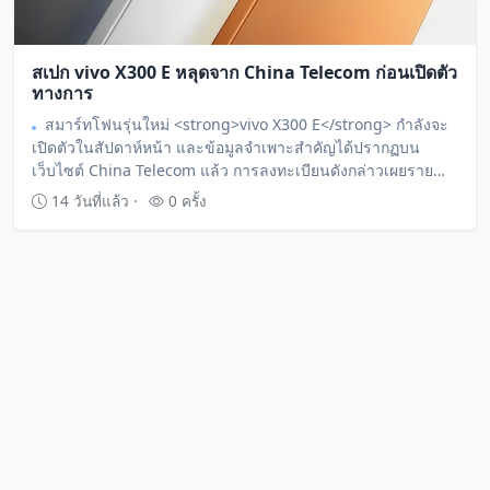
สเปก vivo X300 E หลุดจาก China Telecom ก่อนเปิดตัว
ทางการ
สมาร์ทโฟนรุ่นใหม่ <strong>vivo X300 E</strong> กำลังจะ
เปิดตัวในสัปดาห์หน้า และข้อมูลจำเพาะสำคัญได้ปรากฏบน
เว็บไซต์ China Telecom แล้ว การลงทะเบียนดังกล่าวเผยราย
ละเอียดเกี่ยวกับชิปเซ็ต Snapdragon 8 Gen 5 แบตเตอรี่ขนาด
14 วันที่แล้ว ·
0 ครั้ง
ใหญ่ และระบบกล้องที่น่าสนใจ ซึ่งช่วยให้ผู้สนใจได้รับทราบ
คุณสมบัติเด่นของอุปกรณ์ล่วงหน้า