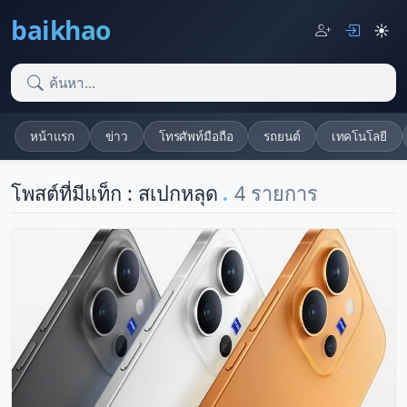
baikhao
☀️
หน้าแรก
ข่าว
โทรศัพท์มือถือ
รถยนต์
เทคโนโลยี
โพสต์ที่มีแท็ก : สเปกหลุด
4 รายการ