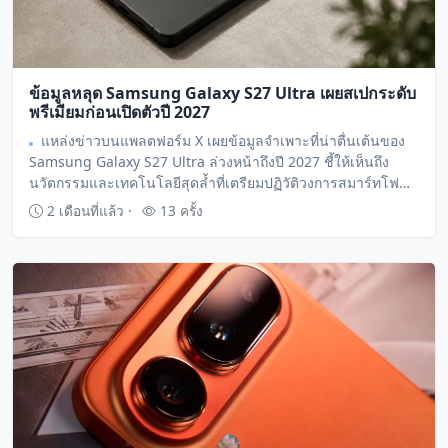
ข้อมูลหลุด Samsung Galaxy S27 Ultra เผยสเปกระดับ
พรีเมียมก่อนเปิดตัวปี 2027
แหล่งข่าวบนแพลตฟอร์ม X เผยข้อมูลจำเพาะที่น่าตื่นเต้นของ
Samsung Galaxy S27 Ultra ล่วงหน้าถึงปี 2027 ชี้ให้เห็นถึง
นวัตกรรมและเทคโนโลยีสุดล้ำที่เตรียมปฏิวัติวงการสมาร์ทโฟน
ระดับแฟล็กชิป พร้อมจอภาพ M16 privacy display ชิปเซ็ต SD 8
2 เดือนที่แล้ว ·
13 ครั้ง
Elite Gen 6 Pro และระบบกล้องอันทรงพลัง