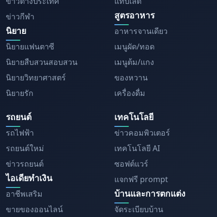
ข่าวต่างประเทศ
แท็บเล็ต
สูตรอาหาร
ข่าวกีฬา
นิยาย
อาหารจานเดียว
นิยายแฟนตาซี
เมนูผัด/ทอด
นิยายสืบสวนสอบสวน
เมนูต้ม/แกง
นิยายวิทยาศาสตร์
ของหวาน
นิยายรัก
เครื่องดื่ม
รถยนต์
เทคโนโลยี
รถไฟฟ้า
ข่าวคอมพิวเตอร์
รถยนต์ใหม่
เทคโนโลยี AI
ข่าวรถยนต์
ซอฟต์แวร์
ไอเดียทำเงิน
แจกฟรี prompt
บ้านและการตกแต่ง
อาชีพเสริม
ขายของออนไลน์
จัดระเบียบบ้าน