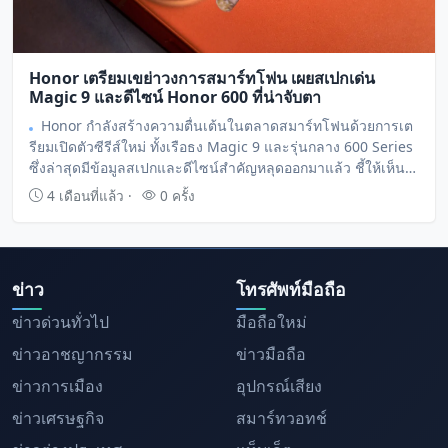
Honor เตรียมเขย่าวงการสมาร์ทโฟน เผยสเปกเด่น
Magic 9 และดีไซน์ Honor 600 ที่น่าจับตา
Honor กำลังสร้างความตื่นเต้นในตลาดสมาร์ทโฟนด้วยการเต
รียมเปิดตัวซีรีส์ใหม่ ทั้งเรือธง Magic 9 และรุ่นกลาง 600 Series
ซึ่งล่าสุดมีข้อมูลสเปกและดีไซน์สำคัญหลุดออกมาแล้ว ชี้ให้เห็น
ถึงนวัตกรรมด้านกล้อง แบตเตอรี่ และการออกแบบที่ล้ำสมัย.
4 เดือนที่แล้ว ·
0 ครั้ง
ข่าว
โทรศัพท์มือถือ
ข่าวด่วนทั่วไป
มือถือใหม่
ข่าวอาชญากรรม
ข่าวมือถือ
ข่าวการเมือง
อุปกรณ์เสียง
ข่าวเศรษฐกิจ
สมาร์ทวอทช์