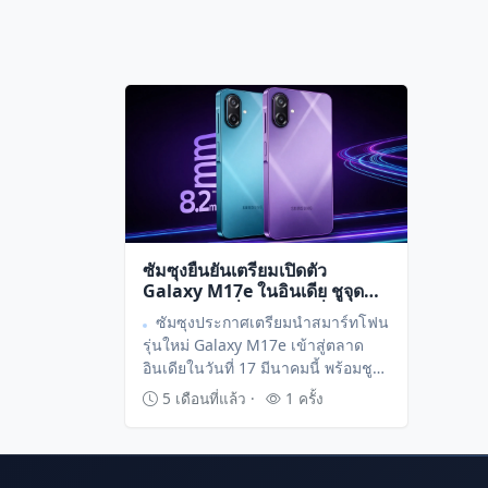
ซัมซุงยืนยันเตรียมเปิดตัว
Galaxy M17e ในอินเดีย ชูจุด
เด่นแบตเตอรี่และความลื่นไหล
ซัมซุงประกาศเตรียมนำสมาร์ทโฟน
รุ่นใหม่ Galaxy M17e เข้าสู่ตลาด
อินเดียในวันที่ 17 มีนาคมนี้ พร้อมชู
จุดเด่นด้านแบตเตอรี่ขนาดใหญ่ ชิป
5 เดือนที่แล้ว ·
1 ครั้ง
เซ็ตประสิทธิภาพดี และหน้าจอ
120Hz หวังเจาะกลุ่มผู้ใช้งานที่มอง
หาความคุ้มค่า