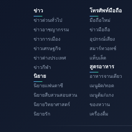
ข่าว
โทรศัพท์มือถือ
ข่าวด่วนทั่วไป
มือถือใหม่
ข่าวอาชญากรรม
ข่าวมือถือ
ข่าวการเมือง
อุปกรณ์เสียง
ข่าวเศรษฐกิจ
สมาร์ทวอทช์
ข่าวต่างประเทศ
แท็บเล็ต
สูตรอาหาร
ข่าวกีฬา
นิยาย
อาหารจานเดียว
นิยายแฟนตาซี
เมนูผัด/ทอด
นิยายสืบสวนสอบสวน
เมนูต้ม/แกง
นิยายวิทยาศาสตร์
ของหวาน
นิยายรัก
เครื่องดื่ม