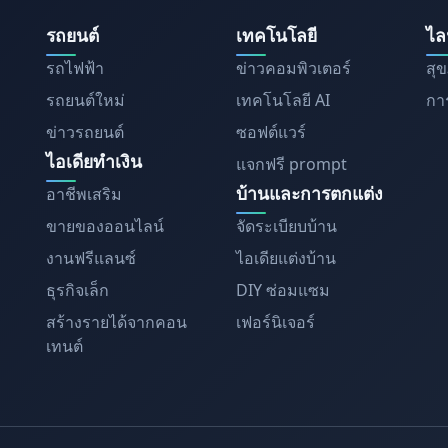
รถยนต์
เทคโนโลยี
ไล
รถไฟฟ้า
ข่าวคอมพิวเตอร์
สุ
รถยนต์ใหม่
เทคโนโลยี AI
การ
ข่าวรถยนต์
ซอฟต์แวร์
ไอเดียทำเงิน
แจกฟรี prompt
บ้านและการตกแต่ง
อาชีพเสริม
ขายของออนไลน์
จัดระเบียบบ้าน
งานฟรีแลนซ์
ไอเดียแต่งบ้าน
ธุรกิจเล็ก
DIY ซ่อมแซม
สร้างรายได้จากคอน
เฟอร์นิเจอร์
เทนต์