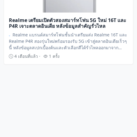
Realme เตรียมเปิดตัวสองสมาร์ทโฟน 5G ใหม่ 16T และ
P4R เจาะตลาดอินเดีย หลังข้อมูลสำคัญรั่วไหล
Realme แบรนด์สมาร์ทโฟนชั้นนำเตรียมส่ง Realme 16T และ
Realme P4R สองรุ่นใหม่พร้อมรองรับ 5G เข้าสู่ตลาดอินเดียเร็วๆ
นี้ หลังข้อมูลสเปกเบื้องต้นและตัวเลือกสีได้รั่วไหลออกมาจาก
แหล่งข่าววงในบนแพลตฟอร์ม X บ่งชี้ถึงการขยายไลน์อัพ
4 เดือนที่แล้ว ·
1 ครั้ง
ผลิตภัณฑ์เพื่อตอบรับความต้องการของผู้บริโภค.