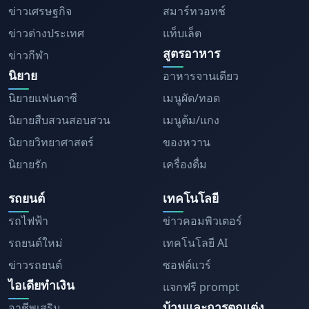
ข่าวเศรษฐกิจ
สมาร์ทวอทช์
ข่าวต่างประเทศ
แท็บเล็ต
สูตรอาหาร
ข่าวกีฬา
นิยาย
อาหารจานเดียว
นิยายแฟนตาซี
เมนูผัด/ทอด
นิยายสืบสวนสอบสวน
เมนูต้ม/แกง
นิยายวิทยาศาสตร์
ของหวาน
นิยายรัก
เครื่องดื่ม
รถยนต์
เทคโนโลยี
รถไฟฟ้า
ข่าวคอมพิวเตอร์
รถยนต์ใหม่
เทคโนโลยี AI
ข่าวรถยนต์
ซอฟต์แวร์
ไอเดียทำเงิน
แจกฟรี prompt
บ้านและการตกแต่ง
อาชีพเสริม