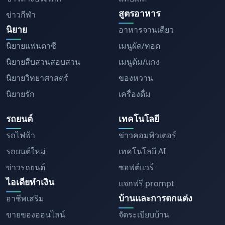
สูตรอาหาร
ข่าวกีฬา
นิยาย
อาหารจานเดียว
นิยายแฟนตาซี
เมนูผัด/ทอด
นิยายสืบสวนสอบสวน
เมนูต้ม/แกง
นิยายวิทยาศาสตร์
ของหวาน
นิยายรัก
เครื่องดื่ม
รถยนต์
เทคโนโลยี
รถไฟฟ้า
ข่าวคอมพิวเตอร์
รถยนต์ใหม่
เทคโนโลยี AI
ข่าวรถยนต์
ซอฟต์แวร์
ไอเดียทำเงิน
แจกฟรี prompt
บ้านและการตกแต่ง
อาชีพเสริม
ขายของออนไลน์
จัดระเบียบบ้าน