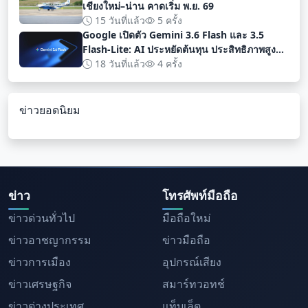
เชียงใหม่–น่าน คาดเริ่ม พ.ย. 69
15 วันที่แล้ว
5 ครั้ง
Google เปิดตัว Gemini 3.6 Flash และ 3.5
Flash-Lite: AI ประหยัดต้นทุน ประสิทธิภาพสูง
สำหรับนักพัฒนา
18 วันที่แล้ว
4 ครั้ง
ข่าวยอดนิยม
ข่าว
โทรศัพท์มือถือ
ข่าวด่วนทั่วไป
มือถือใหม่
ข่าวอาชญากรรม
ข่าวมือถือ
ข่าวการเมือง
อุปกรณ์เสียง
ข่าวเศรษฐกิจ
สมาร์ทวอทช์
ข่าวต่างประเทศ
แท็บเล็ต