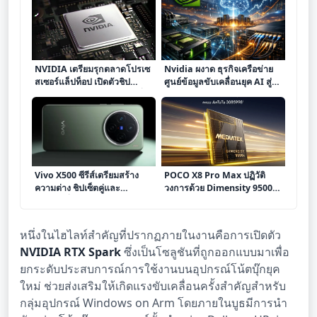
NVIDIA เตรียมรุกตลาดโปรเซ
Nvidia ผงาด ธุรกิจเครือข่าย
สเซอร์แล็ปท็อป เปิดตัวชิป
ศูนย์ข้อมูลขับเคลื่อนยุค AI สู่จุด
Arm-based N1 และ N1X ที่
สูงสุด
Computex 2026
Vivo X500 ซีรีส์เตรียมสร้าง
POCO X8 Pro Max ปฏิวัติ
ความต่าง ชิปเซ็ตคู่และ
วงการด้วย Dimensity 9500s
แบตเตอรี่ 7,000mAh คาดพลิก
พร้อมคะแนน AnTuTu ทะลุ 3
โฉมสมาร์ตโฟนเรือธง
ล้าน
หนึ่งในไฮไลท์สำคัญที่ปรากฏภายในงานคือการเปิดตัว
NVIDIA RTX Spark
ซึ่งเป็นโซลูชันที่ถูกออกแบบมาเพื่อ
ยกระดับประสบการณ์การใช้งานบนอุปกรณ์โน้ตบุ๊กยุค
ใหม่ ช่วยส่งเสริมให้เกิดแรงขับเคลื่อนครั้งสำคัญสำหรับ
กลุ่มอุปกรณ์ Windows on Arm โดยภายในบูธมีการนำ