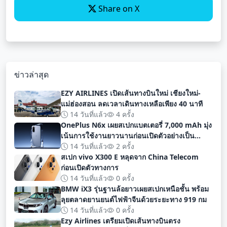
Share on X
ข่าวล่าสุด
EZY AIRLINES เปิดเส้นทางบินใหม่ เชียงใหม่-
แม่ฮ่องสอน ลดเวลาเดินทางเหลือเพียง 40 นาที
14 วันที่แล้ว
4 ครั้ง
OnePlus N6x เผยสเปกแบตเตอรี่ 7,000 mAh มุ่ง
เน้นการใช้งานยาวนานก่อนเปิดตัวอย่างเป็น
ทางการ
14 วันที่แล้ว
2 ครั้ง
สเปก vivo X300 E หลุดจาก China Telecom
ก่อนเปิดตัวทางการ
14 วันที่แล้ว
0 ครั้ง
BMW iX3 รุ่นฐานล้อยาวเผยสเปกเหนือชั้น พร้อม
ลุยตลาดยานยนต์ไฟฟ้าจีนด้วยระยะทาง 919 กม
14 วันที่แล้ว
0 ครั้ง
Ezy Airlines เตรียมเปิดเส้นทางบินตรง