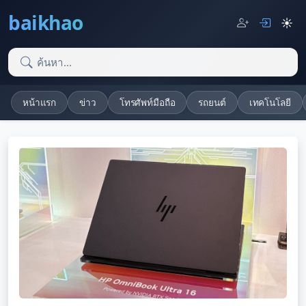
baikhao
☀️
หน้าแรก
ข่าว
โทรศัพท์มือถือ
รถยนต์
เทคโนโลยี