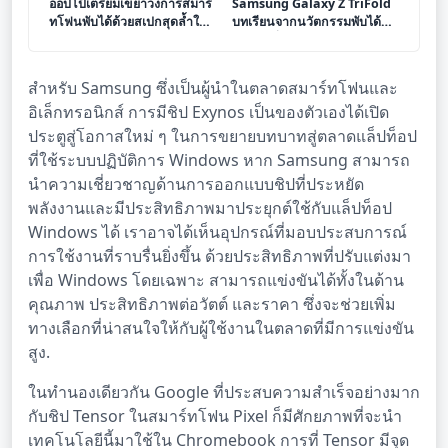
ออปโป้เตรียมเขย่าวงการสมาร์
Samsung Galaxy Z TriFold
ทโฟนพับได้ด้วยสเปกสุดล้ำใน
บทเรียนจากนวัตกรรมพับได้
รุ่นเรือธงใหม่
สามทบที่จากไปอย่างรวดเร็ว
สำหรับ Samsung ซึ่งเป็นผู้นำในตลาดสมาร์ทโฟนและ
อิเล็กทรอนิกส์ การมีชิป Exynos เป็นของตัวเองได้เปิด
ประตูสู่โอกาสใหม่ ๆ ในการขยายบทบาทสู่ตลาดแล็ปท็อป
ที่ใช้ระบบปฏิบัติการ Windows หาก Samsung สามารถ
นำความเชี่ยวชาญด้านการออกแบบชิปที่ประหยัด
พลังงานและมีประสิทธิภาพมาประยุกต์ใช้กับแล็ปท็อป
Windows ได้ เราอาจได้เห็นอุปกรณ์ที่มอบประสบการณ์
การใช้งานที่ราบรื่นยิ่งขึ้น ด้วยประสิทธิภาพที่ปรับแต่งมา
เพื่อ Windows โดยเฉพาะ สามารถแข่งขันได้ทั้งในด้าน
คุณภาพ ประสิทธิภาพต่อวัตต์ และราคา ซึ่งจะช่วยเพิ่ม
ทางเลือกที่น่าสนใจให้กับผู้ใช้งานในตลาดที่มีการแข่งขัน
สูง.
ในทำนองเดียวกัน Google ที่ประสบความสำเร็จอย่างมาก
กับชิป Tensor ในสมาร์ทโฟน Pixel ก็มีศักยภาพที่จะนำ
เทคโนโลยีนี้มาใช้ใน Chromebook การที่ Tensor มีจุด