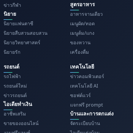
สูตรอาหาร
ข่าวกีฬา
นิยาย
อาหารจานเดียว
นิยายแฟนตาซี
เมนูผัด/ทอด
นิยายสืบสวนสอบสวน
เมนูต้ม/แกง
นิยายวิทยาศาสตร์
ของหวาน
นิยายรัก
เครื่องดื่ม
รถยนต์
เทคโนโลยี
รถไฟฟ้า
ข่าวคอมพิวเตอร์
รถยนต์ใหม่
เทคโนโลยี AI
ข่าวรถยนต์
ซอฟต์แวร์
ไอเดียทำเงิน
แจกฟรี prompt
บ้านและการตกแต่ง
อาชีพเสริม
ขายของออนไลน์
จัดระเบียบบ้าน
งานฟรีแลนซ์
ไอเดียแต่งบ้าน