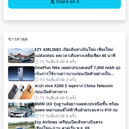
Share on X
ข่าวล่าสุด
EZY AIRLINES เปิดเส้นทางบินใหม่ เชียงใหม่-
แม่ฮ่องสอน ลดเวลาเดินทางเหลือเพียง 40 นาที
15 วันที่แล้ว
4 ครั้ง
OnePlus N6x เผยสเปกแบตเตอรี่ 7,000 mAh มุ่ง
เน้นการใช้งานยาวนานก่อนเปิดตัวอย่างเป็น
ทางการ
15 วันที่แล้ว
2 ครั้ง
สเปก vivo X300 E หลุดจาก China Telecom
ก่อนเปิดตัวทางการ
15 วันที่แล้ว
0 ครั้ง
BMW iX3 รุ่นฐานล้อยาวเผยสเปกเหนือชั้น พร้อม
ลุยตลาดยานยนต์ไฟฟ้าจีนด้วยระยะทาง 919 กม
15 วันที่แล้ว
0 ครั้ง
Ezy Airlines เตรียมเปิดเส้นทางบินตรง
เชียงใหม่–น่าน คาดเริ่ม พ.ย. 69