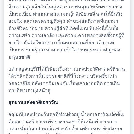
ถึงความสูญเสียอันใหญ่หลวง ภาพหลุมศพเรียงรายอย่าง
เป็นระเบียบ ท่ามกลางสนามหญ้าสีเขียวขจี ชวนให้ยืนนิ่ง
สงบนิ่ง และใคร่ครวญถึงคุณค่าของสันติภาพที่แลกมา
ด้วยชีวิตมากมาย ความรู้สึกที่เกิดขึ้น ณ ที่แห่งนี้เป็นทั้ง
ความเศร้า ความอาลัย และความเคารพอย่างสุดซึ้งต่อผู้ที่
จากไป มันไม่ใช่แค่การเยี่ยมชมสถานที่ท่องเที่ยว แต่
เป็นการเรียนรู้และทำความเข้าใจถึงบทเรียนสำคัญของ
มนุษยชาติ
แต่กาญจนบุรีมิได้มีเพียงเรื่องราวแห่งประวัติศาสตร์ที่ชวน
ให้รำลึกถึงเท่านั้น ธรรมชาติที่นี่ก็งดงามบริสุทธิ์จนน่า
อัศจรรย์ใจ หลังจากอิ่มเอมกับเรื่องเล่าจากอดีต การเดิน
ทางก็พาเรามุ่งหน้าสู่
อุทยานแห่งชาติเอราวัณ
อัญมณีแห่งป่าตะวันตกที่ซ่อนตัวอยู่ น้ำตกเอราวัณเจ็ดชั้น
คือผลงานสร้างสรรค์ของธรรมชาติที่เหนือคำบรรยาย
แต่ละชั้นมีเอกลักษณ์เฉพาะตัว ตั้งแต่ชั้นแรกที่เข้าถึงง่าย