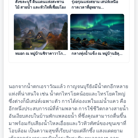
สังขละบุรี ดินแดนแห่งสะพาน
รุ่งอรุณแห่งสยาม เสน่ห์เหนือ
ไม้ สายน้ำ และหัวใจที่เชื่อมโยง
กาลเวลาที่อุทยาน
ประวัติศาสตร์สุโขทัย
ดั่งรอยจารึกแห่งมนตรากลางไอ
ดั่งรอยจารึกแห่งความเงียบงัน
หมอก ณ หมู่บ้านชิราคาวาโกะ
กลางทุ่งน้ำแข็ง ณ หมู่บ้านอิลุล
ดินแดนที่กาลเวลาหยุดพักใน
ลิสแซท ดินแดนที่ภูเขาน้ำแข็ง
อ้อมกอดขุนเขา
ร่ายรำใต้แสงเหนือ
นอกจากน้ำตกเอราวัณแล้ว กาญจนบุรียังมีน้ำตกอีกหลาย
แห่งที่น่าสนใจ เช่น น้ำตกไทรโยคน้อยและไทรโยคใหญ่
ซึ่งต่างก็มีเสน่ห์เฉพาะตัว การได้ล่องแพในแม่น้ำแคว คือ
อีกหนึ่งประสบการณ์ที่ห้ามพลาด การใช้ชีวิตกลางสายน้ำ
อันเงียบสงบในบ้านพักแพลอยน้ำ ที่ซึ่งคุณสามารถตื่นขึ้น
มาพร้อมกับเสียงน้ำไหลเอื่อยและวิวทิวทัศน์ของขุนเขาที่
โอบล้อม เป็นความสุขที่เรียบง่ายแต่ลึกซึ้ง แสงแดดยาม