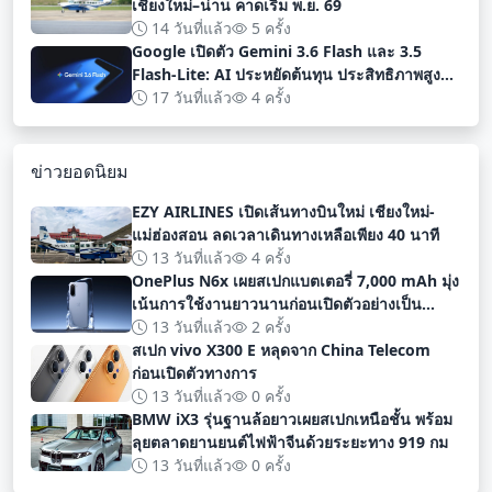
เชียงใหม่–น่าน คาดเริ่ม พ.ย. 69
14 วันที่แล้ว
5 ครั้ง
Google เปิดตัว Gemini 3.6 Flash และ 3.5
Flash-Lite: AI ประหยัดต้นทุน ประสิทธิภาพสูง
สำหรับนักพัฒนา
17 วันที่แล้ว
4 ครั้ง
ข่าวยอดนิยม
EZY AIRLINES เปิดเส้นทางบินใหม่ เชียงใหม่-
แม่ฮ่องสอน ลดเวลาเดินทางเหลือเพียง 40 นาที
13 วันที่แล้ว
4 ครั้ง
OnePlus N6x เผยสเปกแบตเตอรี่ 7,000 mAh มุ่ง
เน้นการใช้งานยาวนานก่อนเปิดตัวอย่างเป็น
ทางการ
13 วันที่แล้ว
2 ครั้ง
สเปก vivo X300 E หลุดจาก China Telecom
ก่อนเปิดตัวทางการ
13 วันที่แล้ว
0 ครั้ง
BMW iX3 รุ่นฐานล้อยาวเผยสเปกเหนือชั้น พร้อม
ลุยตลาดยานยนต์ไฟฟ้าจีนด้วยระยะทาง 919 กม
13 วันที่แล้ว
0 ครั้ง