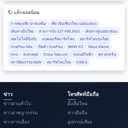
แท็กยอดนิยม
การท่องเที่ยวภาคเหนือ
เที่ยวบินเชียงใหม่-แม่ฮ่องสอน
เส้นทางบินใหม่
สายการบิน EZY AIRLINES
เดินทางสู่แม่ฮ่องสอน
เทคโนโลยีมือถือ
แบตเตอรี่สมาร์ทโฟน
สมาร์ทโฟนรุ่นใหม่
OnePlus N6x
เปิดตัว OnePlus
BMW iX3
Neue Klasse
Vivo
สเปกหลุด
China Telecom
รถยนต์ไฟฟ้า
ตลาดรถจีน
สถาปัตยกรรม 800V
สมาร์ทโฟนใหม่
X300 E
ข่าว
โทรศัพท์มือถือ
ข่าวด่วนทั่วไป
มือถือใหม่
ข่าวอาชญากรรม
ข่าวมือถือ
ข่าวการเมือง
อุปกรณ์เสียง