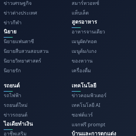
ข่าวเศรษฐกิจ
สมาร์ทวอทช์
ข่าวต่างประเทศ
แท็บเล็ต
สูตรอาหาร
ข่าวกีฬา
นิยาย
อาหารจานเดียว
นิยายแฟนตาซี
เมนูผัด/ทอด
นิยายสืบสวนสอบสวน
เมนูต้ม/แกง
นิยายวิทยาศาสตร์
ของหวาน
นิยายรัก
เครื่องดื่ม
รถยนต์
เทคโนโลยี
รถไฟฟ้า
ข่าวคอมพิวเตอร์
รถยนต์ใหม่
เทคโนโลยี AI
ข่าวรถยนต์
ซอฟต์แวร์
ไอเดียทำเงิน
แจกฟรี prompt
บ้านและการตกแต่ง
อาชีพเสริม