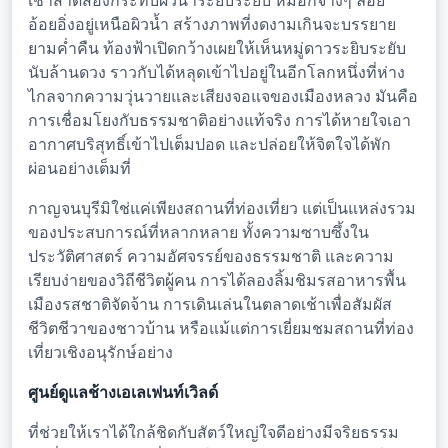
เช้าสาดส่องกระทบผิวน้ำระยิบระยับ หมอกจางๆ ลอย
อ้อยอิ่งอยู่เหนือผิวน้ำ สร้างภาพที่งดงามเกินจะบรรยาย
ยามค่ำคืน ท้องฟ้าเปิดกว้างเผยให้เห็นหมู่ดาวระยิบระยับ
นับล้านดวง ราวกับได้หลุดเข้าไปอยู่ในอีกโลกหนึ่งที่ห่าง
ไกลจากความวุ่นวายและเสียงจอแจของเมืองหลวง มันคือ
การเชื่อมโยงกับธรรมชาติอย่างแท้จริง การได้หายใจเอา
อากาศบริสุทธิ์เข้าไปเต็มปอด และปล่อยให้จิตใจได้พัก
ผ่อนอย่างเต็มที่
กาญจนบุรีมิใช่แค่เพียงสถานที่ท่องเที่ยว แต่เป็นแหล่งรวม
ของประสบการณ์ที่หลากหลาย ทั้งความซาบซึ้งใน
ประวัติศาสตร์ ความอัศจรรย์ของธรรมชาติ และความ
เรียบง่ายของวิถีชีวิตผู้คน การได้ลองลิ้มชิมรสอาหารพื้น
เมืองรสชาติจัดจ้าน การเดินเล่นในตลาดเช้าเพื่อสัมผัส
ชีวิตชีวาของชาวบ้าน หรือแม้แต่การเยี่ยมชมสถานที่ท่อง
เที่ยวเชิงอนุรักษ์อย่าง
ศูนย์ดูแลช้างเอเลเฟนท์เวิลด์
ที่ช่วยให้เราได้ใกล้ชิดกับสัตว์ใหญ่ใจดีอย่างมีจริยธรรม