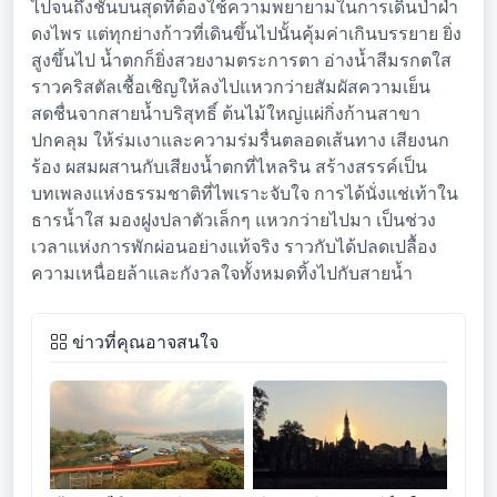
ไปจนถึงชั้นบนสุดที่ต้องใช้ความพยายามในการเดินป่าฝ่า
ดงไพร แต่ทุกย่างก้าวที่เดินขึ้นไปนั้นคุ้มค่าเกินบรรยาย ยิ่ง
สูงขึ้นไป น้ำตกก็ยิ่งสวยงามตระการตา อ่างน้ำสีมรกตใส
ราวคริสตัลเชื้อเชิญให้ลงไปแหวกว่ายสัมผัสความเย็น
สดชื่นจากสายน้ำบริสุทธิ์ ต้นไม้ใหญ่แผ่กิ่งก้านสาขา
ปกคลุม ให้ร่มเงาและความร่มรื่นตลอดเส้นทาง เสียงนก
ร้อง ผสมผสานกับเสียงน้ำตกที่ไหลริน สร้างสรรค์เป็น
บทเพลงแห่งธรรมชาติที่ไพเราะจับใจ การได้นั่งแช่เท้าใน
ธารน้ำใส มองฝูงปลาตัวเล็กๆ แหวกว่ายไปมา เป็นช่วง
เวลาแห่งการพักผ่อนอย่างแท้จริง ราวกับได้ปลดเปลื้อง
ความเหนื่อยล้าและกังวลใจทั้งหมดทิ้งไปกับสายน้ำ
ข่าวที่คุณอาจสนใจ