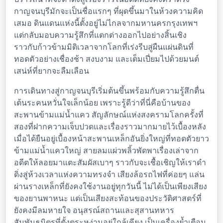
กาญจนบุรีมักจะเป็นชื่อแรกๆ ที่ผุดขึ้นมาในห้วงความคิด
เสมอ ดินแดนแห่งนี้ตั้งอยู่ไม่ไกลจากมหานครกรุงเทพฯ
แต่กลับมอบความรู้สึกที่แตกต่างออกไปอย่างสิ้นเชิง
ราวกับก้าวข้ามมิติเวลาจากโลกที่เร่งรีบสู่ผืนแผ่นดินที่
ทอดตัวอย่างเชื่องช้า สงบงาม และเต็มเปี่ยมไปด้วยมนต์
เสน่ห์ที่ยากจะลืมเลือน
การเดินทางสู่กาญจนบุรีเริ่มต้นขึ้นพร้อมกับความรู้สึกตื่น
เต้นระคนหวั่นใจเล็กน้อย เพราะรู้ดีว่าที่นี่คือบ้านของ
สะพานข้ามแม่น้ำแคว สัญลักษณ์แห่งสงครามโลกครั้งที่
สองที่ฝากความเจ็บปวดและเรื่องราวมากมายไว้เบื้องหลัง
เมื่อได้ยืนอยู่เบื้องหน้าสะพานเหล็กอันยิ่งใหญ่ที่ทอดตัวยาว
ข้ามแม่น้ำแควใหญ่ สายลมแผ่วพลิ้วพัดพาเรื่องเล่าจาก
อดีตให้ลอยมาแตะสัมผัสเบาๆ ราวกับจะเชื้อเชิญให้เราดำ
ดิ่งสู่ห้วงเวลาแห่งความทรงจำ เสียงล้อรถไฟที่ค่อยๆ แล่น
ผ่านรางเหล็กที่ยังคงใช้งานอยู่ทุกวันนี้ ไม่ได้เป็นเพียงเสียง
ของยานพาหนะ แต่เป็นเสียงสะท้อนของประวัติศาสตร์ที่
ยังคงมีลมหายใจ อนุสรณ์สถานและสุสานทหาร
สัมพันธมิตรที่ตั้งตระหง่านอยู่ใกล้เคียง เป็นเครื่องย้ำเตือน