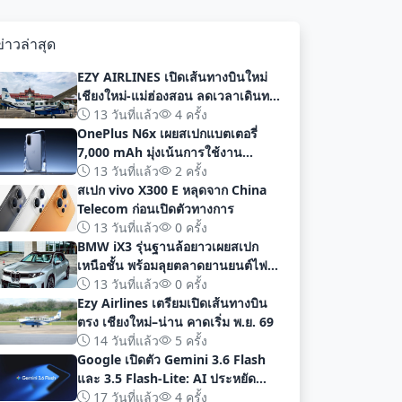
ข่าวล่าสุด
EZY AIRLINES เปิดเส้นทางบินใหม่
เชียงใหม่-แม่ฮ่องสอน ลดเวลาเดินทาง
เหลือเพียง 40 นาที
13 วันที่แล้ว
4 ครั้ง
OnePlus N6x เผยสเปกแบตเตอรี่
7,000 mAh มุ่งเน้นการใช้งาน
ยาวนานก่อนเปิดตัวอย่างเป็นทางการ
13 วันที่แล้ว
2 ครั้ง
สเปก vivo X300 E หลุดจาก China
Telecom ก่อนเปิดตัวทางการ
13 วันที่แล้ว
0 ครั้ง
BMW iX3 รุ่นฐานล้อยาวเผยสเปก
เหนือชั้น พร้อมลุยตลาดยานยนต์ไฟฟ้า
จีนด้วยระยะทาง 919 กม
13 วันที่แล้ว
0 ครั้ง
Ezy Airlines เตรียมเปิดเส้นทางบิน
ตรง เชียงใหม่–น่าน คาดเริ่ม พ.ย. 69
14 วันที่แล้ว
5 ครั้ง
Google เปิดตัว Gemini 3.6 Flash
และ 3.5 Flash-Lite: AI ประหยัด
ต้นทุน ประสิทธิภาพสูง สำหรับนัก
17 วันที่แล้ว
4 ครั้ง