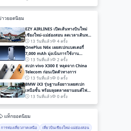
พัฒนา
ข่าวยอดนิยม
EZY AIRLINES เปิดเส้นทางบินใหม่
เชียงใหม่-แม่ฮ่องสอน ลดเวลาเดินทาง
เหลือเพียง 40 นาที
13 วันที่แล้ว
4 ครั้ง
OnePlus N6x เผยสเปกแบตเตอรี่
7,000 mAh มุ่งเน้นการใช้งาน
ยาวนานก่อนเปิดตัวอย่างเป็นทางการ
13 วันที่แล้ว
2 ครั้ง
สเปก vivo X300 E หลุดจาก China
Telecom ก่อนเปิดตัวทางการ
13 วันที่แล้ว
0 ครั้ง
BMW iX3 รุ่นฐานล้อยาวเผยสเปก
เหนือชั้น พร้อมลุยตลาดยานยนต์ไฟฟ้า
จีนด้วยระยะทาง 919 กม
13 วันที่แล้ว
0 ครั้ง
แท็กยอดนิยม
การท่องเที่ยวภาคเหนือ
เที่ยวบินเชียงใหม่-แม่ฮ่องสอน