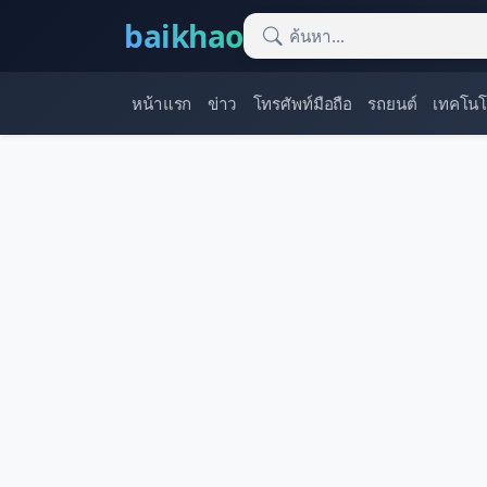
baikhao
หน้าแรก
ข่าว
โทรศัพท์มือถือ
รถยนต์
เทคโนโ