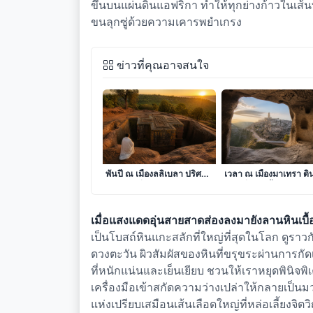
ขึ้นบนแผ่นดินแอฟริกา ทำให้ทุกย่างก้าวในเส้นท
ขนลุกซู่ด้วยความเคารพยำเกรง
ข่าวที่คุณอาจสนใจ
เงาแห่งศรัทธาในดินแดน
ลมหายใจแห่งศิลาและ
พันปี ณ เมืองลลิเบลา ปริศนา
เวลา ณ เมืองมาเทรา ดิ
แห่งศิลาที่รังสรรค์จากความ
แดนที่โพรงถ้ำร้อยเรียงเร
เชื่อ
ราวแห่งอารยธรรม
เมื่อแสงแดดอุ่นสายสาดส่องลงมายังลานหินเบื้
เป็นโบสถ์หินแกะสลักที่ใหญ่ที่สุดในโลก ดูรา
ดวงตะวัน ผิวสัมผัสของหินที่ขรุขระผ่านการ
ที่หนักแน่นและเย็นเยียบ ชวนให้เราหยุดพินิจ
เครื่องมือเข้าสกัดความว่างเปล่าให้กลายเป็น
แห่งเปรียบเสมือนเส้นเลือดใหญ่ที่หล่อเลี้ยงจ