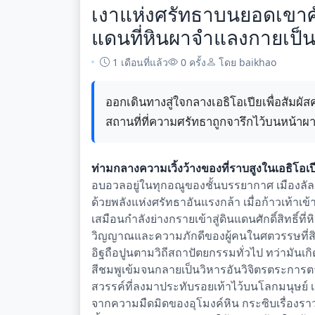
เงาแห่งศรัทธาบนยอดเขาศักด
แดนที่หินผาจำแลงกายเป็น
1 เดือนที่แล้ว
0 ครั้ง
โดย baikhao
ออกเดินทางสู่ใจกลางเอธิโอเปียเพื่อสัมผ
สถานที่ที่ความศรัทธาถูกจารึกไว้บนหน้าผา
ท่ามกลางความเวิ้งว้างของที่ราบสูงในเอธิโอเป
อบอวลอยู่ในทุกอณูของชั้นบรรยากาศ เมืองลัลล
ด้วยพลังแห่งศรัทธาอันแรงกล้า เมื่อก้าวเท้าเข้าส
เสมือนกำลังย่างกรายเข้าสู่ดินแดนศักดิ์สิทธิ์ที่
วิญญาณและความภักดีของผู้คนในศตวรรษที่สิบสอ
อิฐถือปูนตามวิถีสถาปัตยกรรมทั่วไป ทว่ามัน
สีชมพูเข้มจนกลายเป็นวิหารอันวิจิตรตระการตาท
สวรรค์ที่ลงมาประทับรอยเท้าไว้บนโลกมนุษย์ 
จากความมืดมิดของอุโมงค์หิน กระซิบเรื่องราวข