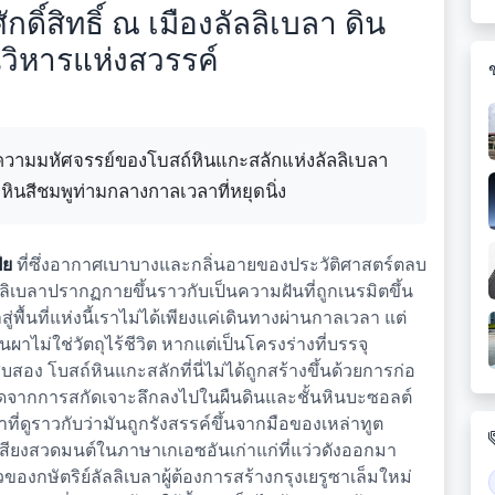
ิ์สิทธิ์ ณ เมืองลัลลิเบลา ดิน
วิหารแห่งสวรรค์
ัสความมหัศจรรย์ของโบสถ์หินแกะสลักแห่งลัลลิเบลา
หินสีชมพูท่ามกลางกาลเวลาที่หยุดนิ่ง
ีย
ที่ซึ่งอากาศเบาบางและกลิ่นอายของประวัติศาสตร์ตลบ
ิเบลาปรากฏกายขึ้นราวกับเป็นความฝันที่ถูกเนรมิตขึ้น
ู่พื้นที่แห่งนี้เราไม่ได้เพียงแค่เดินทางผ่านกาลเวลา แต่
หินผาไม่ใช่วัตถุไร้ชีวิต หากแต่เป็นโครงร่างที่บรรจุ
ง โบสถ์หินแกะสลักที่นี่ไม่ได้ถูกสร้างขึ้นด้วยการก่อ
เกิดจากการสกัดเจาะลึกลงไปในผืนดินและชั้นหินบะซอลต์
ี่ดูราวกับว่ามันถูกรังสรรค์ขึ้นจากมือของเหล่าทูต
เสียงสวดมนต์ในภาษาเกเอซอันเก่าแก่ที่แว่วดังออกมา
องกษัตริย์ลัลลิเบลาผู้ต้องการสร้างกรุงเยรูซาเล็มใหม่