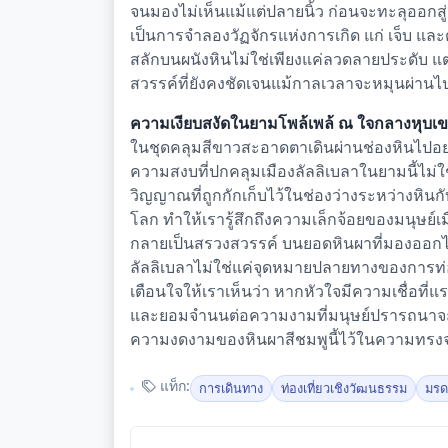
จนมองไม่เห็นแม้แต่ปลายนิ้ว ก่อนจะทะลุออกสู
เป็นการจำลองวัฏจักรแห่งการเกิด แก่ เจ็บ และต
สลักบนผนังหินไม่ใช่เพียงแค่ลวดลายประดับ แ
สวรรค์ที่ยังคงชัดเจนแม้กาลเวลาจะหมุนผ่านไป
ความเงียบสงัดในยามโพล้เพล้ ณ ใจกลางหุบเขาแ
ในชุดคลุมสีขาวสะอาดตาเดินผ่านช่องหินไปอย่าง
ความสงบที่ปกคลุมเมืองลัลลิเบลาในยามนี้ไม่ใ
วิญญาณที่ถูกกักเก็บไว้ในช่องว่างระหว่างหินก
โลก ทำให้เรารู้สึกถึงความเล็กจ้อยของมนุษย์เม
กลายเป็นสรวงสวรรค์ บนยอดหินผาที่มองออกไป
ลัลลิเบลาไม่ใช่แค่จุดหมายปลายทางของการท่องเท
เตือนใจให้เราเห็นว่า หากหัวใจมีความเชื่อที่แ
และยอมจำนนต่อความงามที่มนุษย์ปรารถนาจะถวา
ความงดงามของหินผาสีชมพูนี้ไว้ในความทร
แท็ก:
การเดินทาง
ท่องเที่ยวเชิงวัฒนธรรม
มร