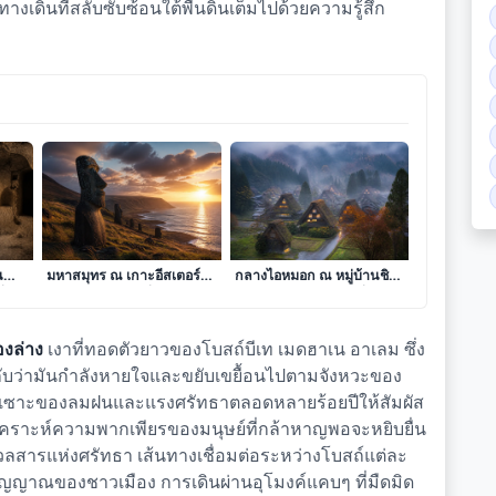
างเดินที่สลับซับซ้อนใต้พื้นดินเต็มไปด้วยความรู้สึก
กาล
เงาแห่งอดีตที่ร่วงหล่นใน
ดั่งรอยจารึกแห่งมนตรา
น
มหาสมุทร ณ เกาะอีสเตอร์
กลางไอหมอก ณ หมู่บ้านชิ
ื่อง
บทเพลงแห่งศิลาที่กู่ร้องผ่าน
ราคาวาโกะ ดินแดนที่กาล
กาลเวลา
เวลาหยุดพักในอ้อมกอด
ขุนเขา
องล่าง
เงาที่ทอดตัวยาวของโบสถ์บีเท เมดฮาเน อาเลม ซึ่ง
วกับว่ามันกำลังหายใจและขยับเขยื้อนไปตามจังหวะของ
กัดเซาะของลมฝนและแรงศรัทธาตลอดหลายร้อยปีให้สัมผัส
พิเคราะห์ความพากเพียรของมนุษย์ที่กล้าหาญพอจะหยิบยื่น
มวลสารแห่งศรัทธา เส้นทางเชื่อมต่อระหว่างโบสถ์แต่ละ
ิตวิญญาณของชาวเมือง การเดินผ่านอุโมงค์แคบๆ ที่มืดมิด