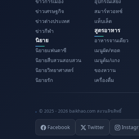
ข่าวการเมือง
อุปกรณ์เสียง
ข่าวเศรษฐกิจ
สมาร์ทวอทช์
ข่าวต่างประเทศ
แท็บเล็ต
สูตรอาหาร
ข่าวกีฬา
นิยาย
อาหารจานเดียว
นิยายแฟนตาซี
เมนูผัด/ทอด
นิยายสืบสวนสอบสวน
เมนูต้ม/แกง
นิยายวิทยาศาสตร์
ของหวาน
นิยายรัก
เครื่องดื่ม
© 2025 - 2026 baikhao.com สงวนลิขสิทธิ์
Facebook
Twitter
Instag