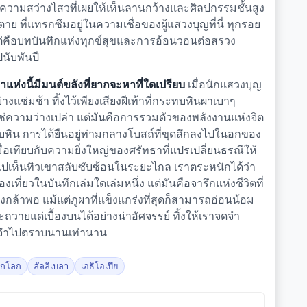
่ความสว่างไสวที่เผยให้เห็นลานกว้างและศิลปกรรมชั้นสูง
าย ที่แทรกซึมอยู่ในความเชื่อของผู้แสวงบุญที่นี่ ทุกรอย
ต่คือบทบันทึกแห่งทุกข์สุขและการอ้อนวอนต่อสรวง
นับพันปี
ห่งนี้มีมนต์ขลังที่ยากจะหาที่ใดเปรียบ
เมื่อนักแสวงบุญ
แช่มช้า ทิ้งไว้เพียงเสียงฝีเท้าที่กระทบหินผาเบาๆ
ช่ความว่างเปล่า แต่มันคือการรวมตัวของพลังงานแห่งจิต
ับหิน การได้ยืนอยู่ท่ามกลางโบสถ์ที่ขุดลึกลงไปในอกของ
ื่อเทียบกับความยิ่งใหญ่ของศรัทธาที่แปรเปลี่ยนธรณีให้
เห็นทิวเขาสลับซับซ้อนในระยะไกล เราตระหนักได้ว่า
ี่ยวในบันทึกเล่มใดเล่มหนึ่ง แต่มันคือจารึกแห่งชีวิตที่
รงกล้าพอ แม้แต่ภูผาที่แข็งแกร่งที่สุดก็สามารถอ่อนน้อม
ยแด่เบื้องบนได้อย่างน่าอัศจรรย์ ทิ้งให้เราจดจำ
งจำไปตราบนานเท่านาน
ดกโลก
ลัลลิเบลา
เอธิโอเปีย