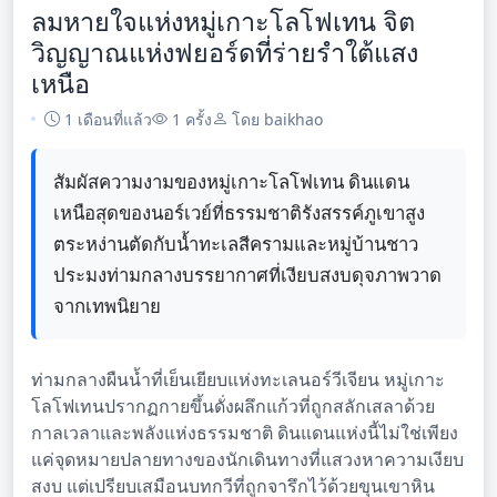
ลมหายใจแห่งหมู่เกาะโลโฟเทน จิต
วิญญาณแห่งฟยอร์ดที่ร่ายรำใต้แสง
เหนือ
1 เดือนที่แล้ว
1 ครั้ง
โดย baikhao
สัมผัสความงามของหมู่เกาะโลโฟเทน ดินแดน
เหนือสุดของนอร์เวย์ที่ธรรมชาติรังสรรค์ภูเขาสูง
ตระหง่านตัดกับน้ำทะเลสีครามและหมู่บ้านชาว
ประมงท่ามกลางบรรยากาศที่เงียบสงบดุจภาพวาด
จากเทพนิยาย
ท่ามกลางผืนน้ำที่เย็นเยียบแห่งทะเลนอร์วีเจียน หมู่เกาะ
โลโฟเทนปรากฏกายขึ้นดั่งผลึกแก้วที่ถูกสลักเสลาด้วย
กาลเวลาและพลังแห่งธรรมชาติ ดินแดนแห่งนี้ไม่ใช่เพียง
แค่จุดหมายปลายทางของนักเดินทางที่แสวงหาความเงียบ
สงบ แต่เปรียบเสมือนบทกวีที่ถูกจารึกไว้ด้วยขุนเขาหิน