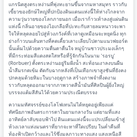
แกรนิตสูงตระหง่านที่พุ่งทะยานขึ้นจากมหาสมุทร ราวกับ
เขี้ยวของยักษ์ใหญ่ที่ปกป้องดินแดนแห่งนี้ให้ห่างไกลจาก
ความวุ่นวายของโลกภายนอก เมื่อเราก้าวเท้าลงสู่แผ่นดิน
แห่งนี้ กลิ่นอายของไอเกลือที่ปะทะกับสายลมหนาวจะพา
ใจให้หลุดลอยไปสู่ห้วงภวังค์ที่เวลาดูเหมือนจะหยุดนิ่ง ทุก
ย่างก้าวบนเส้นทางที่คดเคี้ยวเลาะเลียบไปตามแนวฟยอร์ด
นั้นเต็มไปด้วยความตื่นตาตื่นใจ หมู่บ้านชาวประมงเล็กๆ
ที่มีกระท่อมสีแดงสดใสหรือที่รู้จักกันในนาม 'รอรบู'
(Rorbuer) ตั้งตระหง่านอยู่ริมฝั่งน้ำ สะท้อนเงาลงบนผืน
น้ำสีมรกตเข้ม ตัดกับฉากหลังที่เป็นเทือกเขาสูงชันที่ยังคง
ปกคลุมด้วยหิมะในบางฤดูกาล สร้างภาพจำที่งดงาม
ราวกับหลุดออกมาจากภาพวาดสีน้ำมันที่ศิลปินผู้ยิ่งใหญ่
บรรจงแต้มสีสันไว้ด้วยความประณีตบรรจง
ความมหัศจรรย์ของโลโฟเทนไม่ได้หยุดอยู่เพียงแค่
ทัศนียภาพอันตระการตาในยามกลางวัน แต่ยามที่แสง
อาทิตย์ลาลับขอบฟ้าไป ดินแดนแห่งนี้จะแปรเปลี่ยนเข้าสู่
ห้วงเวลาแห่งมนตราที่ยากจะหาที่ใดเปรียบ ในค่ำคืนที่
ท้องฟ้าเปิดกว้างและไร้ซึ่งมลภาวะทางแสง แสงเหนือสี