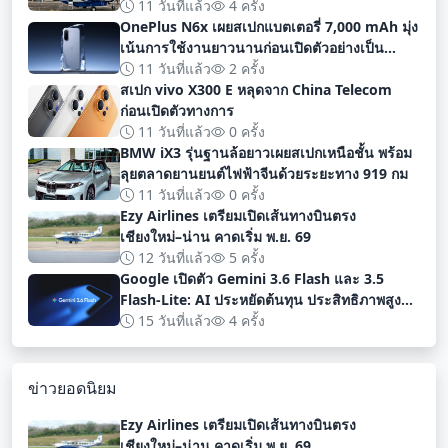
11 วันที่แล้ว
4 ครั้ง
OnePlus N6x เผยสเปกแบตเตอรี่ 7,000 mAh มุ่ง
เน้นการใช้งานยาวนานก่อนเปิดตัวอย่างเป็น
ทางการ
11 วันที่แล้ว
2 ครั้ง
สเปก vivo X300 E หลุดจาก China Telecom
ก่อนเปิดตัวทางการ
11 วันที่แล้ว
0 ครั้ง
BMW iX3 รุ่นฐานล้อยาวเผยสเปกเหนือชั้น พร้อม
ลุยตลาดยานยนต์ไฟฟ้าจีนด้วยระยะทาง 919 กม
11 วันที่แล้ว
0 ครั้ง
Ezy Airlines เตรียมเปิดเส้นทางบินตรง
เชียงใหม่–น่าน คาดเริ่ม พ.ย. 69
12 วันที่แล้ว
5 ครั้ง
Google เปิดตัว Gemini 3.6 Flash และ 3.5
Flash-Lite: AI ประหยัดต้นทุน ประสิทธิภาพสูง
สำหรับนักพัฒนา
15 วันที่แล้ว
4 ครั้ง
ข่าวยอดนิยม
Ezy Airlines เตรียมเปิดเส้นทางบินตรง
เชียงใหม่–น่าน คาดเริ่ม พ.ย. 69