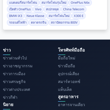
แบตเตอรี่สมาร์ทโฟน
สมาร์ทโฟนรุ่นใหม่
OnePlus N6x
เปิดตัว OnePlus
Vivo
สเปกหลุด
China Telecom
BMW iX3
Neue Klasse
สมาร์ทโฟนใหม่
X300 E
รถยนต์ไฟฟ้า
ตลาดรถจีน
สถาปัตยกรรม 800V
ข่าว
โทรศัพท์มือถือ
ข่าวด่วนทั่วไป
มือถือใหม่
ข่าวอาชญากรรม
ข่าวมือถือ
ข่าวการเมือง
อุปกรณ์เสียง
ข่าวเศรษฐกิจ
สมาร์ทวอทช์
ข่าวต่างประเทศ
แท็บเล็ต
สูตรอาหาร
ข่าวกีฬา
นิยาย
อาหารจานเดียว