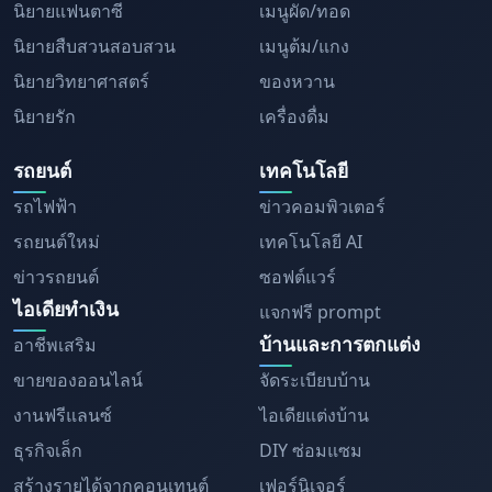
นิยายแฟนตาซี
เมนูผัด/ทอด
นิยายสืบสวนสอบสวน
เมนูต้ม/แกง
นิยายวิทยาศาสตร์
ของหวาน
นิยายรัก
เครื่องดื่ม
รถยนต์
เทคโนโลยี
รถไฟฟ้า
ข่าวคอมพิวเตอร์
รถยนต์ใหม่
เทคโนโลยี AI
ข่าวรถยนต์
ซอฟต์แวร์
ไอเดียทำเงิน
แจกฟรี prompt
บ้านและการตกแต่ง
อาชีพเสริม
ขายของออนไลน์
จัดระเบียบบ้าน
งานฟรีแลนซ์
ไอเดียแต่งบ้าน
ธุรกิจเล็ก
DIY ซ่อมแซม
สร้างรายได้จากคอนเทนต์
เฟอร์นิเจอร์