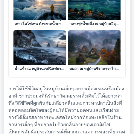
ล่องเรือแห่งจิตวิญญาณในหมู่
ดั่งรอยจารึกแห่งความเงียบงัน
เกาะโลโฟเทน ดั่งหยาดน้ำตา
กลางทุ่งน้ำแข็ง ณ หมู่บ้านอิลุล
แห่งมหาสมุทรที่ร่วงหล่นลงใน
ลิสแซท ดินแดนที่ภูเขาน้ำแข็ง
อ้อมกอดของอาร์กติก
ร่ายรำใต้แสงเหนือ
มธุรสแห่งความเงียบในดินแดน
ดั่งรอยจารึกแห่งมนตรากลางไอ
น้ำแข็ง ณ หมู่บ้านเรย์นิสฟยา
หมอก ณ หมู่บ้านชิราคาวาโกะ
รา รอยจารึกแห่งคลื่นและศิลา
ดินแดนที่กาลเวลาหยุดพักใน
ดำ
อ้อมกอดขุนเขา
การได้ใช้ชีวิตอยู่ในหมู่บ้านเล็กๆ อย่างเมืองเรเน่หรือเมือง
อามี ชาวประมงที่นี่รักษาวัฒนธรรมดั้งเดิมไว้ได้อย่างน่า
ทึ่ง วิถีชีวิตที่ผูกพันกับเกลียวคลื่นและการหาปลาเป็นสิ่งที่
หล่อหลอมจิตใจของผู้คนให้มีความอดทนและเรียบง่าย
การได้ลิ้มรสอาหารทะเลสดใหม่จากท้องทะเลลึกในร้าน
อาหารเล็กๆ ที่อบอวลไปด้วยกลิ่นอายของเตาผิงไฟ
เป็นการสัมผัสประสบการณ์ที่มากกว่าแค่การท่องเที่ยว แต่