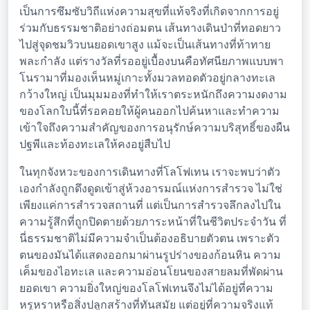
เป็นการซึมซับวิถีแห่งความสุขที่แท้จริงที่เกิดจากการอยู่
ร่วมกับธรรมชาติอย่างถ่อมตน เส้นทางเดินป่าที่ทอดยาว
ไปสู่จุดชมวิวบนยอดเขาสูง แม้จะเป็นเส้นทางที่ท้าทาย
พละกำลัง แต่รางวัลที่รออยู่เบื้องบนคือทัศนียภาพแบบพา
โนรามาที่มองเห็นหมู่เกาะทั้งมวลทอดตัวอยู่กลางทะเล
กว้างใหญ่ เป็นมุมมองที่ทำให้เราตระหนักถึงความงดงาม
ของโลกใบนี้ที่รอคอยให้ผู้คนออกไปค้นหาและทำความ
เข้าใจถึงความสำคัญของการอนุรักษ์ความบริสุทธิ์ของผืน
ปฐพีและท้องทะเลให้คงอยู่สืบไป
ในทุกจังหวะของการเดินทางที่โลโฟเทน เราจะพบว่าตัว
เองกำลังถูกดึงดูดเข้าสู่ห้วงอารมณ์แห่งการสำรวจ ไม่ใช่
เพียงแค่การสำรวจสถานที่ แต่เป็นการสำรวจลึกลงไปใน
ความรู้สึกที่ถูกปิดตายด้วยภาระหน้าที่ในชีวิตประจำวัน ที่
นี่ธรรมชาติไม่มีความจำเป็นต้องอธิบายตัวตน เพราะตัว
ตนของมันได้แสดงออกมาผ่านรูปร่างของก้อนหิน ความ
เค็มของไอทะเล และความอ่อนโยนของสายลมที่พัดผ่าน
ยอดเขา ความยิ่งใหญ่ของโลโฟเทนจึงไม่ได้อยู่ที่ความ
หรูหราหรือสิ่งปลูกสร้างที่ทันสมัย แต่อยู่ที่ความจริงแท้