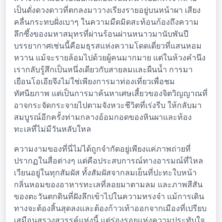
เป็นดั่งดวงดาวที่ตกลงมาวางเรียงรายอยู่บนหน้าผา เสียง
คลื่นกระทบฝั่งเบาๆ ในความมืดมิดสะท้อนก้องถึงความ
ลึกซึ้งของมหาสมุทรที่ผ่านร้อนผ่านหนาวมานับพันปี
บรรยากาศเช่นนี้คือมธุรสแห่งความโดดเดี่ยวที่แสนหอม
หวาน แม้จะรายล้อมไปด้วยผู้คนมากมาย แต่ในห้วงคำนึง
เรากลับรู้สึกเป็นหนึ่งเดียวกับสายลมและผืนน้ำ การมา
เยือนโอเอียจึงไม่ใช่เพียงการมาท่องเที่ยวเพื่อชม
ทัศนียภาพ แต่เป็นการมาค้นหาเศษเสี้ยวของจิตวิญญาณที่
อาจกระจัดกระจายไปตามจังหวะชีวิตที่เร่งรีบ ให้กลับมา
สมบูรณ์อีกครั้งท่ามกลางอ้อมกอดของหินผาและท้อง
ทะเลที่ไม่มีวันหลับใหล
ความงามของที่นี่ไม่ได้ถูกจำกัดอยู่เพียงแค่ภาพถ่ายที่
ปรากฏในสื่อต่างๆ แต่คือประสบการณ์ทางอารมณ์ที่ไหล
เวียนอยู่ในทุกสัมผัส ทั้งสัมผัสจากลมเย็นที่ปะทะใบหน้า
กลิ่นหอมของอาหารทะเลที่ลอยมาตามลม และภาพสีสัน
ของตะวันตกดินที่ฝังลึกเข้าไปในความทรงจำ แม้การเดิน
ทางจะต้องสิ้นสุดลงและต้องก้าวเท้าออกจากเมืองที่เปรียบ
เสมือนสรวงสวรรค์แห่งนี้ แต่ร่องรอยแห่งความประทับใจ