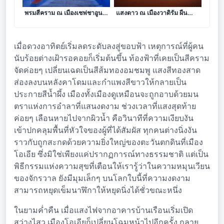
ดั่งรอยจารึกแห่งนิรันดร์บนผืน
ดั่งรอยจารึกแห่งรัตติกาลใต้
พรมสีคราม ณ เมืองเชฟชาอูน
แสงดาว ณ เมืองวาดิรัม ผืน
ดินแดนที่ฟากฟ้าตกลงมา
ทรายสีชาดที่กระซิบคำตอบจาก
บรรจบกับผืนดิน
ดวงจันทร์
เมื่อดวงอาทิตย์เริ่มลดระดับลงสู่ขอบฟ้า เหตุการณ์ที่ผู้คน
นับร้อยต่างเฝ้ารอคอยก็เริ่มต้นขึ้น ท้องฟ้าที่เคยเป็นสีคราม
จัดค่อยๆ เปลี่ยนเฉดเป็นสีส้มทองอมชมพู แสงสีทองสาด
ส่องลงบนหลังคาโดมและกำแพงสีขาวให้กลายเป็น
ประกายสีน้ำผึ้ง เมืองทั้งเมืองดูเหมือนจะถูกอาบด้วยมน
ตราแห่งการอำลาที่แสนงดงาม ช่วงเวลาที่แสงสุดท้าย
ค่อยๆ เลือนหายไปจากผิวน้ำ คือวินาทีที่ความเงียบงัน
เข้าปกคลุมพื้นที่หัวใจของผู้ที่ได้สัมผัส ทุกคนต่างนิ่งงัน
ราวกับถูกสะกดด้วยความยิ่งใหญ่ของตะวันตกดินที่เมือง
โอเอีย ซึ่งมิใช่เพียงแค่ปรากฏการณ์ทางธรรมชาติ แต่เป็น
พิธีกรรมแห่งความสุขที่เตือนให้เรารู้ว่าในความหมุนเวียน
ของจักรวาล ยังมีมุมเล็กๆ บนโลกใบนี้ที่ความงดงาม
สามารถหยุดเข็มนาฬิกาให้หยุดนิ่งได้ชั่วขณะหนึ่ง
ในยามค่ำคืน เมื่อแสงไฟจากอาคารบ้านเรือนเริ่มเปิด
สว่างไสว เมืองโอเอียก็เปลี่ยนโฉมหน้าไปอีกครั้ง กลาย