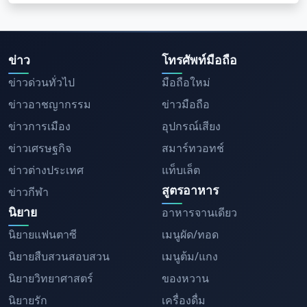
ข่าว
โทรศัพท์มือถือ
ข่าวด่วนทั่วไป
มือถือใหม่
ข่าวอาชญากรรม
ข่าวมือถือ
ข่าวการเมือง
อุปกรณ์เสียง
ข่าวเศรษฐกิจ
สมาร์ทวอทช์
ข่าวต่างประเทศ
แท็บเล็ต
สูตรอาหาร
ข่าวกีฬา
นิยาย
อาหารจานเดียว
นิยายแฟนตาซี
เมนูผัด/ทอด
นิยายสืบสวนสอบสวน
เมนูต้ม/แกง
นิยายวิทยาศาสตร์
ของหวาน
นิยายรัก
เครื่องดื่ม