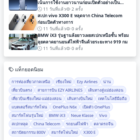
เน้นการใช้งานยาวนานก่อนเปิดตัวอย่างเป็น
ทางการ
11 วันที่แล้ว
2 ครั้ง
สเปก vivo X300 E หลุดจาก China Telecom
ก่อนเปิดตัวทางการ
11 วันที่แล้ว
0 ครั้ง
BMW iX3 รุ่นฐานล้อยาวเผยสเปกเหนือชั้น พร้อม
ลุยตลาดยานยนต์ไฟฟ้าจีนด้วยระยะทาง 919 กม
11 วันที่แล้ว
0 ครั้ง
แท็กยอดนิยม
การท่องเที่ยวภาคเหนือ
เชียงใหม่
Ezy Airlines
น่าน
เที่ยวบินตรง
สายการบิน EZY AIRLINES
เดินทางสู่แม่ฮ่องสอน
เที่ยวบินเชียงใหม่-แม่ฮ่องสอน
เส้นทางบินใหม่
เทคโนโลยีมือถือ
แบตเตอรี่สมาร์ทโฟน
OnePlus N6x
เปิดตัว OnePlus
สมาร์ทโฟนรุ่นใหม่
BMW iX3
Neue Klasse
Vivo
สเปกหลุด
China Telecom
รถยนต์ไฟฟ้า
ตลาดรถจีน
สถาปัตยกรรม 800V
สมาร์ทโฟนใหม่
X300 E