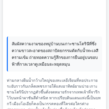
สัมผัสความงามของหมู่บ้านบนเกาะซานโตรินีที่ซึ่ง
ความขาวสะอาดของสถาปัตยกรรมตัดกับน้ำทะเลสี
ครามเข้ม ถ่ายทอดความรู้สึกของการยืนอยู่บนขอบ
ฟ้าที่กาลเวลาดูเหมือนจะหยุดหมุน
ท่ามกลางผืนน้ำกว้างใหญ่ของทะเลอีเจียนที่ทอประกาย
ระยับราวกับเกล็ดเพชรภายใต้แสงอาทิตย์ยามบ่าย เกาะ
ซานโตรินีปรากฏตัวขึ้นดั่งจดหมายรักจากเทพเจ้าที่จารึก
ไว้บนหน้าผาชันสีดำสนิท หากเปรียบดินแดนแห่งนี้เป็นบท
กวี เมืองโอเอียก็คงเป็นวรรคทองที่ใครต่อใครต่าง