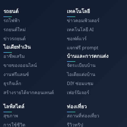
รถยนต์
เทคโนโลยี
รถไฟฟ้า
ข่าวคอมพิวเตอร์
รถยนต์ใหม่
เทคโนโลยี AI
ข่าวรถยนต์
ซอฟต์แวร์
ไอเดียทำเงิน
แจกฟรี prompt
บ้านและการตกแต่ง
อาชีพเสริม
ขายของออนไลน์
จัดระเบียบบ้าน
งานฟรีแลนซ์
ไอเดียแต่งบ้าน
ธุรกิจเล็ก
DIY ซ่อมแซม
สร้างรายได้จากคอนเทนต์
เฟอร์นิเจอร์
ไลฟ์สไตล์
ท่องเที่ยว
สุขภาพ
สถานที่ท่องเที่ยว
การใช้ชีวิต
รีวิวทริป