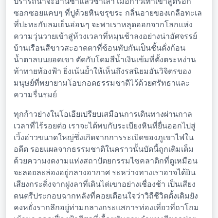
ปรารถนาจะอ่านซ้ำแล้วซ้ำเล่า เมื่อก้าวเท้าเข้าสู่ตรอก
ซอกซอยแคบๆ ที่ปูด้วยหินขรุขระ กลิ่นอายของเกลือทะเล
ที่ปะทะกับลมเย็นอ่อนๆ จะพาเราหลุดออกจากโลกแห่ง
ความวุ่นวายเข้าสู่ห้วงเวลาที่หมุนช้าลงอย่างน่าอัศจรรย์
บ้านเรือนสีขาวสะอาดตาที่ซ้อนทับกันเป็นชั้นดั่งก้อน
น้ำตาลบนยอดเขา ตัดกับโดมสีน้ำเงินเข้มที่ตั้งตระหง่าน
ท้าทายท้องฟ้า ยิ่งเน้นย้ำให้เห็นถึงรสนิยมอันวิจิตรของ
มนุษย์ที่พยายามโอบกอดธรรมชาติไว้ด้วยศรัทธาและ
ความรื่นรมย์
ทุกก้าวย่างในโอเอียเปรียบเสมือนการเดินทางผ่านกาล
เวลาที่ไร้รอยต่อ เราจะได้พบกับระเบียงหินที่ยื่นออกไปสู่
เวิ้งอ่าวขนาดใหญ่ซึ่งเกิดจากการระเบิดของภูเขาไฟใน
อดีต รอยแผลจากธรรมชาติในคราวนั้นบัดนี้ถูกเติมเต็ม
ด้วยความงดงามแห่งสถาปัตยกรรมไซคลาดิกที่ดูเหมือน
จะลอยละล่องอยู่กลางอากาศ ระหว่างทางเราอาจได้ยิน
เสียงกระดิ่งจากฝูงลาที่เดินไต่เขาอย่างเชื่องช้า เป็นเสียง
ดนตรีประกอบฉากหลังที่คอยเตือนใจว่าวิถีชีวิตดั้งเดิมยัง
คงหยั่งรากลึกอยู่ท่ามกลางกระแสการท่องเที่ยวที่ถาโถม