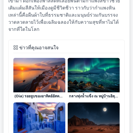
เข้ามา ดอกเฟื่องฟ้าสีสดที่เลื้อยพันตามกำแพงสีขาวช่วย
เติมแต้มสีสันให้เมืองดูมีชีวิตชีวา ราวกับว่ากำแพงหิน
เหล่านี้คือผืนผ้าใบที่ธรรมชาติและมนุษย์ร่วมกันบรรจง
วาดลวดลายไว้เพื่อเฉลิมฉลองให้กับความสุขที่หาไม่ได้
จากที่ใดในโลก
ข่าวที่คุณอาจสนใจ
ล่องเรือข้ามกาลเวลาที่ออยอา
ดั่งรอยจารึกแห่งความเงียบงัน
(Oia) รอยจูบของอาทิตย์อัสดง
กลางทุ่งน้ำแข็ง ณ หมู่บ้านอิลุล
บนหน้าผาแห่งซานโตรินี
ลิสแซท ดินแดนที่ภูเขาน้ำแข็ง
ร่ายรำใต้แสงเหนือ