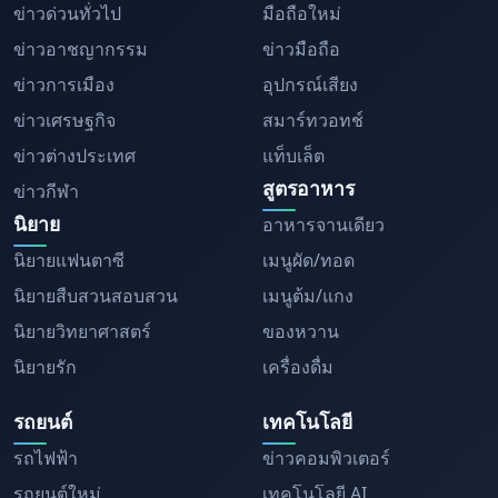
ข่าวด่วนทั่วไป
มือถือใหม่
ข่าวอาชญากรรม
ข่าวมือถือ
ข่าวการเมือง
อุปกรณ์เสียง
ข่าวเศรษฐกิจ
สมาร์ทวอทช์
ข่าวต่างประเทศ
แท็บเล็ต
สูตรอาหาร
ข่าวกีฬา
นิยาย
อาหารจานเดียว
นิยายแฟนตาซี
เมนูผัด/ทอด
นิยายสืบสวนสอบสวน
เมนูต้ม/แกง
นิยายวิทยาศาสตร์
ของหวาน
นิยายรัก
เครื่องดื่ม
รถยนต์
เทคโนโลยี
รถไฟฟ้า
ข่าวคอมพิวเตอร์
รถยนต์ใหม่
เทคโนโลยี AI