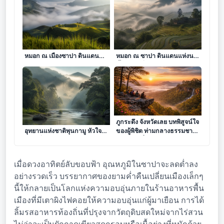
เงาแห่งศตวรรษในอ้อมกอดแห่ง
มรดกแห่งเสียงกระซิบในสาย
หมอก ณ เมืองซาปา ดินแดนที่
หมอก ณ ซาปา ดินแดนแห่งนา
วิถีแห่งขุนเขาถักทอผ่านผืนนา
ขั้นบันไดที่โอบกอดท้องฟ้า
ขั้นบันได
ล่องลำน้ำแห่งความทรงจำ ณ
ภูกระดึง จังหวัดเลย บทพิสูจน์ใจ
อุทยานแห่งชาติพุนกามู หัวใจสี
ของผู้พิชิต ท่ามกลางธรรมชาติ
เขียวที่ซ่อนตัวภายใต้สายหมอก
อันบริสุทธิ์
แห่งขุนเขา
เมื่อดวงอาทิตย์ลับขอบฟ้า อุณหภูมิในซาปาจะลดต่ำลง
อย่างรวดเร็ว บรรยากาศของยามค่ำคืนเปลี่ยนเมืองเล็กๆ
นี้ให้กลายเป็นโลกแห่งความอบอุ่นภายในร้านอาหารพื้น
เมืองที่มีเตาผิงไฟคอยให้ความอบอุ่นแก่ผู้มาเยือน การได้
ลิ้มรสอาหารท้องถิ่นที่ปรุงจากวัตถุดิบสดใหม่จากไร่สวน