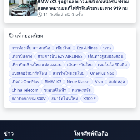
BMW iX3 รุ่นฐานล้อยาวเผยสเปกเหนือชั้น พร้อม
ลุยตลาดยานยนต์ไฟฟ้าจีนด้วยระยะทาง 919 กม
11 วันที่แล้ว
0 ครั้ง
แท็กยอดนิยม
การท่องเที่ยวภาคเหนือ
เชียงใหม่
Ezy Airlines
น่าน
เที่ยวบินตรง
สายการบิน EZY AIRLINES
เดินทางสู่แม่ฮ่องสอน
เที่ยวบินเชียงใหม่-แม่ฮ่องสอน
เส้นทางบินใหม่
เทคโนโลยีมือถือ
แบตเตอรี่สมาร์ทโฟน
สมาร์ทโฟนรุ่นใหม่
OnePlus N6x
เปิดตัว OnePlus
BMW iX3
Neue Klasse
Vivo
สเปกหลุด
China Telecom
รถยนต์ไฟฟ้า
ตลาดรถจีน
สถาปัตยกรรม 800V
สมาร์ทโฟนใหม่
X300 E
ข่าว
โทรศัพท์มือถือ