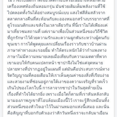
ไม่ว่าจะเป็นผักกาดเขียวสดกรอบหรือเนื้อย่างที่หมักด้วย
เครื่องเทศท้องถิ่นหอมกรุ่น มันช่วยเติมเต็มพลังงานที่ใช้
ไปตลอดทั้งวันได้อย่างสมบูรณ์แบบ แสงไฟสีส้มสลัวจาก
ตลาดกลางคืนที่สะท้อนกับละอองหมอกสร้างบรรยากาศที่
ดูโรแมนติกและขลังในเวลาเดียวกัน ที่นี่เราไม่ได้เพียงแค่
มาเที่ยวชมสถานที่ แต่เรามาเพื่อเป็นส่วนหนึ่งของวิถีชีวิต
ที่ถูกรักษาไว้ด้วยความรักและความผูกพันระหว่างผู้คนกับ
ขุนเขา การได้พูดคุยแลกเปลี่ยนเรื่องราวกับชาวบ้านผ่าน
ภาษาท่าทางและรอยยิ้ม ทำให้ตระหนักได้ว่ากำแพงทาง
ภาษาไม่มีความหมายเลยเมื่อเทียบกับความเมตตาที่พวก
เขามอบให้กับคนแปลกหน้า ซาปาจึงไม่ใช่แค่จุดหมาย
ปลายทางที่ปรากฏอยู่ในแผนที่ แต่มันคือประสบการณ์ทาง
จิตวิญญาณที่คอยเตือนให้เราเห็นคุณค่าของสิ่งที่เรียบง่าย
และสวยงามที่ซ่อนอยู่ภายใต้เงาของความเจริญที่รวดเร็ว
เกินไปของโลกใบนี้ การลาจากซาปาในวันสุดท้ายเป็น
เรื่องที่ทำใจได้ยากยิ่ง เพราะเมื่อใดก็ตามที่เราหันหลังกลับ
มามองภาพภูเขาที่โอบล้อมเมืองนี้ไว้ เราจะรู้สึกเหมือนทิ้ง
ส่วนหนึ่งของหัวใจเอาไว้ในม่านหมอกแห่งนี้เสมอ และนั่น
คือสัญญาที่บอกกับตัวเองว่าสักวันหนึ่งเราจะกลับมาเยือน