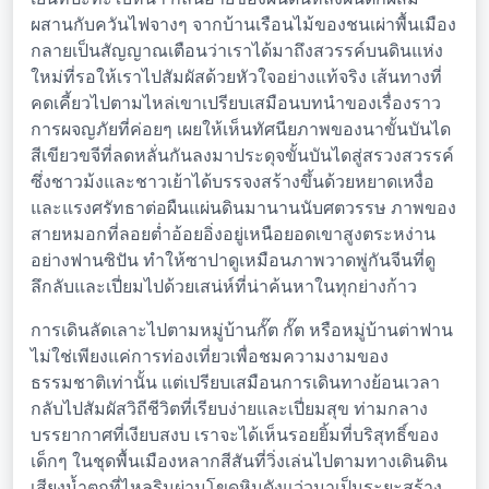
ผสานกับควันไฟจางๆ จากบ้านเรือนไม้ของชนเผ่าพื้นเมือง
กลายเป็นสัญญาณเตือนว่าเราได้มาถึงสวรรค์บนดินแห่ง
ใหม่ที่รอให้เราไปสัมผัสด้วยหัวใจอย่างแท้จริง เส้นทางที่
คดเคี้ยวไปตามไหล่เขาเปรียบเสมือนบทนำของเรื่องราว
การผจญภัยที่ค่อยๆ เผยให้เห็นทัศนียภาพของนาขั้นบันได
สีเขียวขจีที่ลดหลั่นกันลงมาประดุจขั้นบันไดสู่สรวงสวรรค์
ซึ่งชาวม้งและชาวเย้าได้บรรจงสร้างขึ้นด้วยหยาดเหงื่อ
และแรงศรัทธาต่อผืนแผ่นดินมานานนับศตวรรษ ภาพของ
สายหมอกที่ลอยต่ำอ้อยอิ่งอยู่เหนือยอดเขาสูงตระหง่าน
อย่างฟานซิปัน ทำให้ซาปาดูเหมือนภาพวาดพู่กันจีนที่ดู
ลึกลับและเปี่ยมไปด้วยเสน่ห์ที่น่าค้นหาในทุกย่างก้าว
การเดินลัดเลาะไปตามหมู่บ้านกั๊ต กั๊ต หรือหมู่บ้านต่าฟาน
ไม่ใช่เพียงแค่การท่องเที่ยวเพื่อชมความงามของ
ธรรมชาติเท่านั้น แต่เปรียบเสมือนการเดินทางย้อนเวลา
กลับไปสัมผัสวิถีชีวิตที่เรียบง่ายและเปี่ยมสุข ท่ามกลาง
บรรยากาศที่เงียบสงบ เราจะได้เห็นรอยยิ้มที่บริสุทธิ์ของ
เด็กๆ ในชุดพื้นเมืองหลากสีสันที่วิ่งเล่นไปตามทางเดินดิน
เสียงน้ำตกที่ไหลรินผ่านโขดหินดังแว่วมาเป็นระยะสร้าง