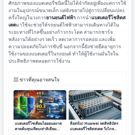
ศักยภาพของแบตเตอรี่ชนิดนี้ไม่ได้จำกัดอยู่เพียงแค่การใช้
งานในอุปกรณ์ขนาดเล็ก แต่ยังขยายไปสู่การเปลี่ยนแปลง
ครั้งใหญ่ในวงการ
ยานยนต์ไฟฟ้า
การนำ
แบตเตอรี่โซลิดส
เตต
มาใช้จะช่วยให้รถยนต์ไฟฟ้าสามารถเดินทางได้ใน
ระยะทางที่ไกลขึ้นอย่างก้าวกระโดด สามารถชาร์จ
พลังงานได้อย่างรวดเร็ว ลดเวลาการรอคอย และเพิ่ม
ความปลอดภัยในการขับขี่ นอกจากนี้ยังช่วยยืดอายุการ
ใช้งานของแบตเตอรี่ในรถยนต์ ทำให้ผู้ใช้งานมั่นใจใน
ประสิทธิภาพตลอดการใช้งาน
ข่าวที่คุณอาจสนใจ
แบตเตอรี่โซเดียมไอออนผงาด
ลือสนั่น! Huawei จดสิทธิบัตร
คาดต้นทุนเทียบเท่าลิเธียม
แบตเตอรี่โซลิดสเตต วิ่งไกล
ประสิทธิภาพเหนือกว่าภายในปี
3,000 กม. ชาร์จเต็ม 5 นาที