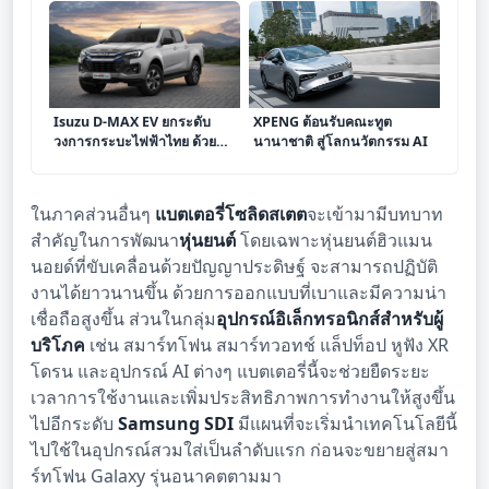
2570
Isuzu D-MAX EV ยกระดับ
XPENG ต้อนรับคณะทูต
วงการกระบะไฟฟ้าไทย ด้วย
นานาชาติ สู่โลกนวัตกรรม AI
ราคาและสมรรถนะที่ลงตัว
ในภาคส่วนอื่นๆ
แบตเตอรี่โซลิดสเตต
จะเข้ามามีบทบาท
สำคัญในการพัฒนา
หุ่นยนต์
โดยเฉพาะหุ่นยนต์ฮิวแมน
นอยด์ที่ขับเคลื่อนด้วยปัญญาประดิษฐ์ จะสามารถปฏิบัติ
งานได้ยาวนานขึ้น ด้วยการออกแบบที่เบาและมีความน่า
เชื่อถือสูงขึ้น ส่วนในกลุ่ม
อุปกรณ์อิเล็กทรอนิกส์สำหรับผู้
บริโภค
เช่น สมาร์ทโฟน สมาร์ทวอทช์ แล็ปท็อป หูฟัง XR
โดรน และอุปกรณ์ AI ต่างๆ แบตเตอรี่นี้จะช่วยยืดระยะ
เวลาการใช้งานและเพิ่มประสิทธิภาพการทำงานให้สูงขึ้น
ไปอีกระดับ
Samsung SDI
มีแผนที่จะเริ่มนำเทคโนโลยีนี้
ไปใช้ในอุปกรณ์สวมใส่เป็นลำดับแรก ก่อนจะขยายสู่สมา
ร์ทโฟน Galaxy รุ่นอนาคตตามมา