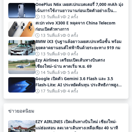
OnePlus N6x เผยสเปกแบตเตอรี่ 7,000 mAh มุ่ง
เน้นการใช้งานยาวนานก่อนเปิดตัวอย่างเป็น
ทางการ
13 วันที่แล้ว
2 ครั้ง
สเปก vivo X300 E หลุดจาก China Telecom
ก่อนเปิดตัวทางการ
13 วันที่แล้ว
0 ครั้ง
BMW iX3 รุ่นฐานล้อยาวเผยสเปกเหนือชั้น พร้อม
ลุยตลาดยานยนต์ไฟฟ้าจีนด้วยระยะทาง 919 กม
13 วันที่แล้ว
0 ครั้ง
Ezy Airlines เตรียมเปิดเส้นทางบินตรง
เชียงใหม่–น่าน คาดเริ่ม พ.ย. 69
14 วันที่แล้ว
5 ครั้ง
Google เปิดตัว Gemini 3.6 Flash และ 3.5
Flash-Lite: AI ประหยัดต้นทุน ประสิทธิภาพสูง
สำหรับนักพัฒนา
17 วันที่แล้ว
4 ครั้ง
ข่าวยอดนิยม
EZY AIRLINES เปิดเส้นทางบินใหม่ เชียงใหม่-
แม่ฮ่องสอน ลดเวลาเดินทางเหลือเพียง 40 นาที