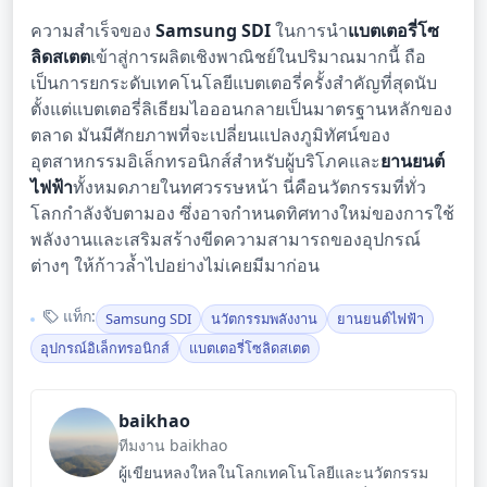
ความสำเร็จของ
Samsung SDI
ในการนำ
แบตเตอรี่โซ
ลิดสเตต
เข้าสู่การผลิตเชิงพาณิชย์ในปริมาณมากนี้ ถือ
เป็นการยกระดับเทคโนโลยีแบตเตอรี่ครั้งสำคัญที่สุดนับ
ตั้งแต่แบตเตอรี่ลิเธียมไอออนกลายเป็นมาตรฐานหลักของ
ตลาด มันมีศักยภาพที่จะเปลี่ยนแปลงภูมิทัศน์ของ
อุตสาหกรรมอิเล็กทรอนิกส์สำหรับผู้บริโภคและ
ยานยนต์
ไฟฟ้า
ทั้งหมดภายในทศวรรษหน้า นี่คือนวัตกรรมที่ทั่ว
โลกกำลังจับตามอง ซึ่งอาจกำหนดทิศทางใหม่ของการใช้
พลังงานและเสริมสร้างขีดความสามารถของอุปกรณ์
ต่างๆ ให้ก้าวล้ำไปอย่างไม่เคยมีมาก่อน
แท็ก:
Samsung SDI
นวัตกรรมพลังงาน
ยานยนต์ไฟฟ้า
อุปกรณ์อิเล็กทรอนิกส์
แบตเตอรี่โซลิดสเตต
baikhao
ทีมงาน baikhao
ผู้เขียนหลงใหลในโลกเทคโนโลยีและนวัตกรรม