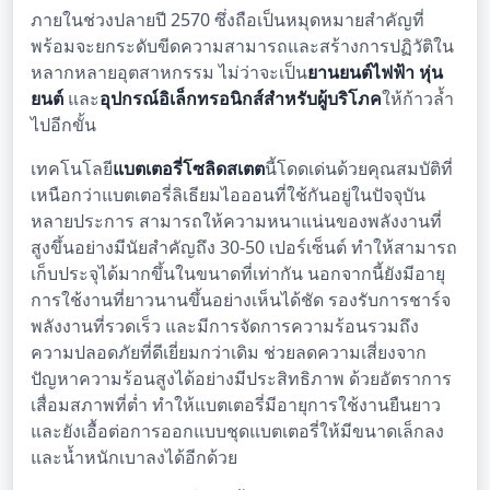
ภายในช่วงปลายปี 2570 ซึ่งถือเป็นหมุดหมายสำคัญที่
พร้อมจะยกระดับขีดความสามารถและสร้างการปฏิวัติใน
หลากหลายอุตสาหกรรม ไม่ว่าจะเป็น
ยานยนต์ไฟฟ้า
หุ่น
ยนต์
และ
อุปกรณ์อิเล็กทรอนิกส์สำหรับผู้บริโภค
ให้ก้าวล้ำ
ไปอีกขั้น
เทคโนโลยี
แบตเตอรี่โซลิดสเตต
นี้โดดเด่นด้วยคุณสมบัติที่
เหนือกว่าแบตเตอรี่ลิเธียมไอออนที่ใช้กันอยู่ในปัจจุบัน
หลายประการ สามารถให้ความหนาแน่นของพลังงานที่
สูงขึ้นอย่างมีนัยสำคัญถึง 30-50 เปอร์เซ็นต์ ทำให้สามารถ
เก็บประจุได้มากขึ้นในขนาดที่เท่ากัน นอกจากนี้ยังมีอายุ
การใช้งานที่ยาวนานขึ้นอย่างเห็นได้ชัด รองรับการชาร์จ
พลังงานที่รวดเร็ว และมีการจัดการความร้อนรวมถึง
ความปลอดภัยที่ดีเยี่ยมกว่าเดิม ช่วยลดความเสี่ยงจาก
ปัญหาความร้อนสูงได้อย่างมีประสิทธิภาพ ด้วยอัตราการ
เสื่อมสภาพที่ต่ำ ทำให้แบตเตอรี่มีอายุการใช้งานยืนยาว
และยังเอื้อต่อการออกแบบชุดแบตเตอรี่ให้มีขนาดเล็กลง
และน้ำหนักเบาลงได้อีกด้วย