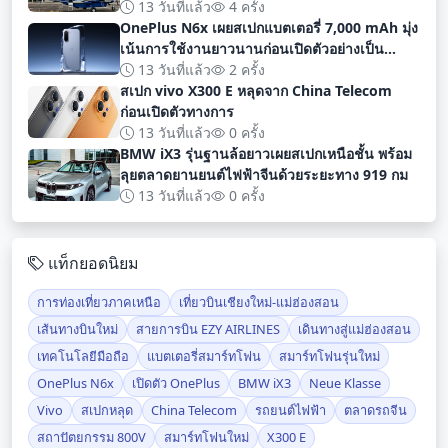
13 วันที่แล้ว
4 ครั้ง
OnePlus N6x เผยสเปกแบตเตอรี่ 7,000 mAh มุ่ง
เน้นการใช้งานยาวนานก่อนเปิดตัวอย่างเป็น
ทางการ
13 วันที่แล้ว
2 ครั้ง
สเปก vivo X300 E หลุดจาก China Telecom
ก่อนเปิดตัวทางการ
13 วันที่แล้ว
0 ครั้ง
BMW iX3 รุ่นฐานล้อยาวเผยสเปกเหนือชั้น พร้อม
ลุยตลาดยานยนต์ไฟฟ้าจีนด้วยระยะทาง 919 กม
13 วันที่แล้ว
0 ครั้ง
แท็กยอดนิยม
การท่องเที่ยวภาคเหนือ
เที่ยวบินเชียงใหม่-แม่ฮ่องสอน
เส้นทางบินใหม่
สายการบิน EZY AIRLINES
เดินทางสู่แม่ฮ่องสอน
เทคโนโลยีมือถือ
แบตเตอรี่สมาร์ทโฟน
สมาร์ทโฟนรุ่นใหม่
OnePlus N6x
เปิดตัว OnePlus
BMW iX3
Neue Klasse
Vivo
สเปกหลุด
China Telecom
รถยนต์ไฟฟ้า
ตลาดรถจีน
สถาปัตยกรรม 800V
สมาร์ทโฟนใหม่
X300 E