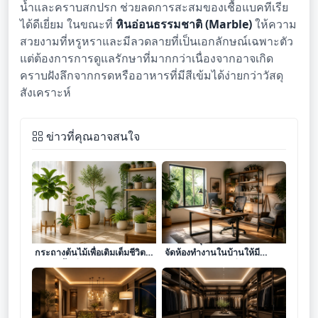
น้ำและคราบสกปรก ช่วยลดการสะสมของเชื้อแบคทีเรีย
ได้ดีเยี่ยม ในขณะที่
หินอ่อนธรรมชาติ (Marble)
ให้ความ
สวยงามที่หรูหราและมีลวดลายที่เป็นเอกลักษณ์เฉพาะตัว
แต่ต้องการการดูแลรักษาที่มากกว่าเนื่องจากอาจเกิด
คราบฝังลึกจากกรดหรืออาหารที่มีสีเข้มได้ง่ายกว่าวัสดุ
สังเคราะห์
ข่าวที่คุณอาจสนใจ
ศิลปะการเลือกและจัดวาง
ยกระดับคุณภาพชีวิตด้วยการ
กระถางต้นไม้เพื่อเติมเต็มชีวิต
จัดห้องทำงานในบ้านให้มี
ชีวาในพื้นที่อยู่อาศัย
ประสิทธิภาพและเปี่ยมด้วยแรง
บันดาลใจ