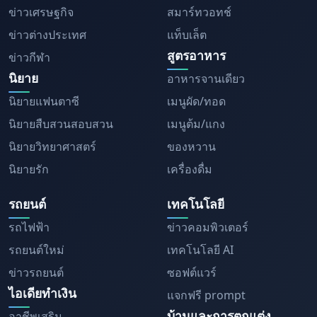
ข่าวเศรษฐกิจ
สมาร์ทวอทช์
ข่าวต่างประเทศ
แท็บเล็ต
สูตรอาหาร
ข่าวกีฬา
นิยาย
อาหารจานเดียว
นิยายแฟนตาซี
เมนูผัด/ทอด
นิยายสืบสวนสอบสวน
เมนูต้ม/แกง
นิยายวิทยาศาสตร์
ของหวาน
นิยายรัก
เครื่องดื่ม
รถยนต์
เทคโนโลยี
รถไฟฟ้า
ข่าวคอมพิวเตอร์
รถยนต์ใหม่
เทคโนโลยี AI
ข่าวรถยนต์
ซอฟต์แวร์
ไอเดียทำเงิน
แจกฟรี prompt
บ้านและการตกแต่ง
อาชีพเสริม